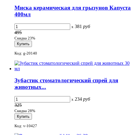
Миска керамическая для грызунов Капуста
400мл
381
руб
x
495
Скидка 23%
Код: g-20140
Зубастик стоматологический спрей для
животных...
234
руб
x
325
Скидка 28%
Код: v-10427