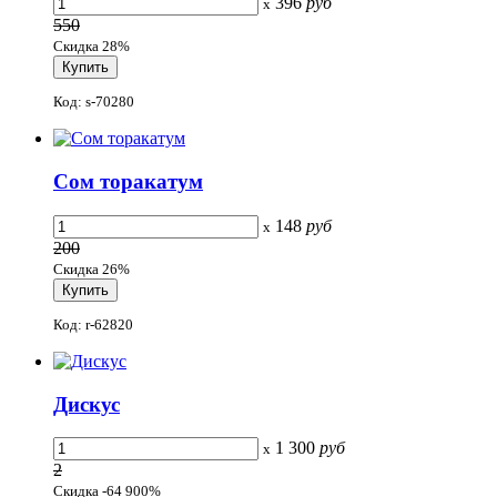
396
руб
x
550
Скидка 28%
Код: s-70280
Сом торакатум
148
руб
x
200
Скидка 26%
Код: r-62820
Дискус
1 300
руб
x
2
Скидка -64 900%