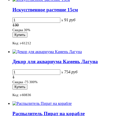
Искусственное растение 15см
91
руб
x
130
Скидка 30%
Код: r-61212
Декор для аквариума Камень Лагуна
754
руб
x
1
Скидка -75 300%
Код: r-60836
Распылитель Пират на корабле