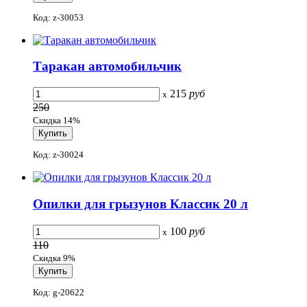
Код: z-30053
Таракан автомобильчик
215
руб
x
250
Скидка 14%
Код: z-30024
Опилки для грызунов Классик 20 л
100
руб
x
110
Скидка 9%
Код: g-20622