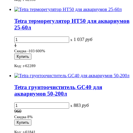
Tetra терморегулятор HT50 для аквариумов
25-60л
1 037
руб
x
1
Скидка -103 600%
Код: r-62289
Tetra грунтоочиститель GC40 для
аквариумов 50-200л
883
руб
x
960
Скидка 8%
Код: r-61841