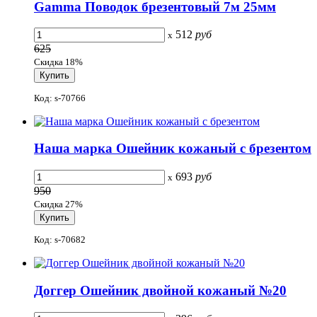
Gamma Поводок брезентовый 7м 25мм
512
руб
x
625
Скидка 18%
Код: s-70766
Наша марка Ошейник кожаный с брезентом
693
руб
x
950
Скидка 27%
Код: s-70682
Доггер Ошейник двойной кожаный №20