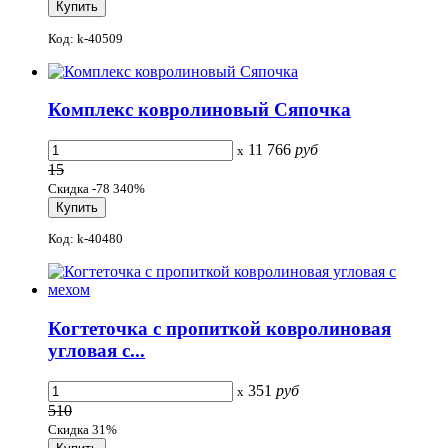
Код: k-40509
Комплекс ковролиновый Сяпочка
11 766
руб
x
15
Скидка -78 340%
Код: k-40480
Когтеточка с пропиткой ковролиновая
угловая с...
351
руб
x
510
Скидка 31%