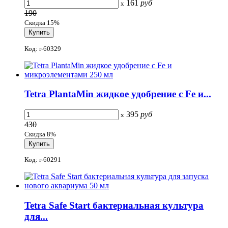
161
руб
x
190
Скидка 15%
Код: r-60329
Tetra PlantaMin жидкое удобрение с Fe и...
395
руб
x
430
Скидка 8%
Код: r-60291
Tetra Safe Start бактериальная культура
для...