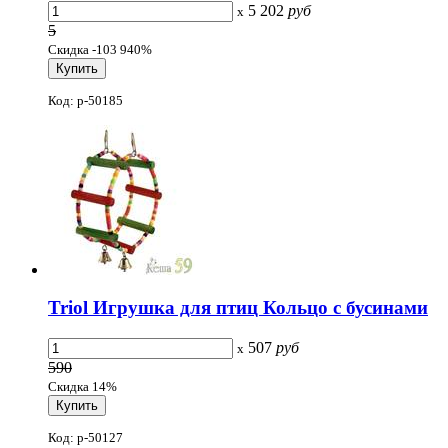
5 202
руб
x
5
Скидка -103 940%
Код: p-50185
Triol Игрушка для птиц Кольцо с бусинами
507
руб
x
590
Скидка 14%
Код: p-50127