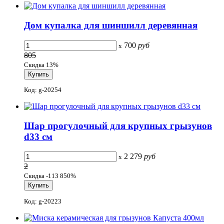
Дом купалка для шиншилл деревянная
700
руб
x
805
Скидка 13%
Код: g-20254
Шар прогулочный для крупных грызунов
d33 см
2 279
руб
x
2
Скидка -113 850%
Код: g-20223