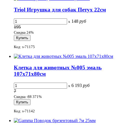
Triol Игрушка для собак Петух 22см
148
руб
x
195
Скидка 24%
Код: s-71175
Клетка для животных №005 эмаль
107x71x80см
6 193
руб
x
7
Скидка -88 371%
Код: s-71142