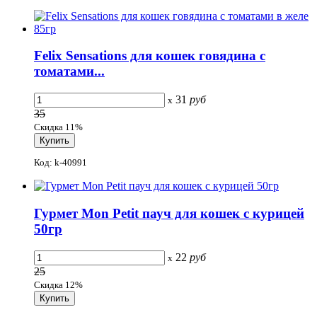
Felix Sensations для кошек говядина с
томатами...
31
руб
x
35
Скидка 11%
Код: k-40991
Гурмет Mon Petit пауч для кошек c курицей
50гр
22
руб
x
25
Скидка 12%