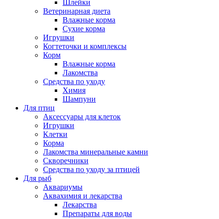
Шлейки
Ветеринарная диета
Влажные корма
Сухие корма
Игрушки
Когтеточки и комплексы
Корм
Влажные корма
Лакомства
Средства по уходу
Химия
Шампуни
Для птиц
Аксессуары для клеток
Игрушки
Клетки
Корма
Лакомства минеральные камни
Скворечники
Средства по уходу за птицей
Для рыб
Аквариумы
Аквахимия и лекарства
Лекарства
Препараты для воды