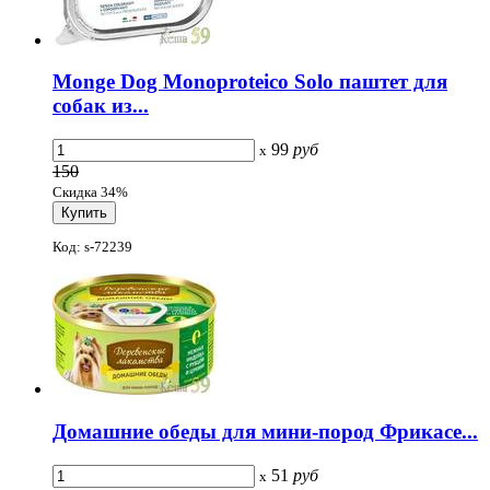
Monge Dog Monoproteico Solo паштет для
собак из...
99
руб
x
150
Скидка 34%
Код: s-72239
Домашние обеды для мини-пород Фрикасе...
51
руб
x