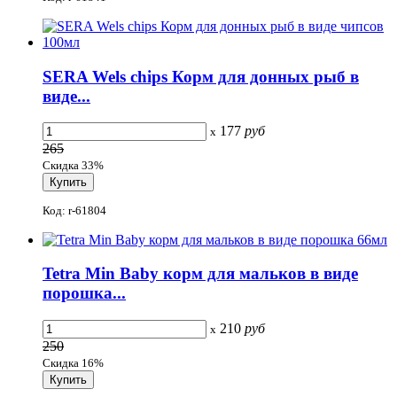
SERA Wels chips Корм для донных рыб в
виде...
177
руб
x
265
Скидка 33%
Код: r-61804
Tetra Min Baby корм для мальков в виде
порошка...
210
руб
x
250
Скидка 16%