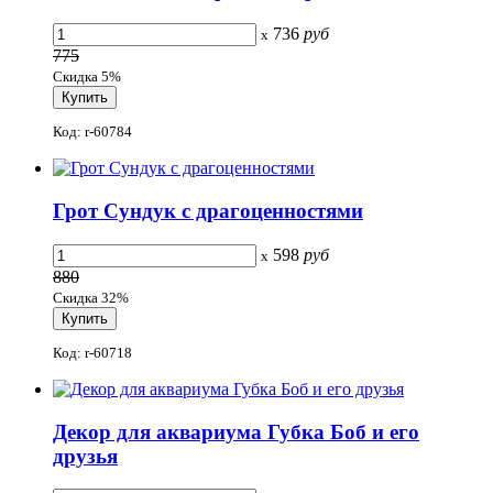
736
руб
x
775
Скидка 5%
Код: r-60784
Грот Сундук с драгоценностями
598
руб
x
880
Скидка 32%
Код: r-60718
Декор для аквариума Губка Боб и его
друзья