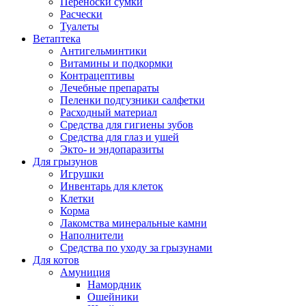
Переноски сумки
Расчески
Туалеты
Ветаптека
Антигельминтики
Витамины и подкормки
Контрацептивы
Лечебные препараты
Пеленки подгузники салфетки
Расходный материал
Средства для гигиены зубов
Средства для глаз и ушей
Экто- и эндопаразиты
Для грызунов
Игрушки
Инвентарь для клеток
Клетки
Корма
Лакомства минеральные камни
Наполнители
Средства по уходу за грызунами
Для котов
Амуниция
Намордник
Ошейники