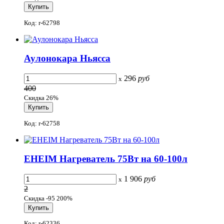
Код: r-62798
Аулонокара Ньясса
296
руб
x
400
Скидка 26%
Код: r-62758
EHEIM Нагреватель 75Вт на 60-100л
1 906
руб
x
2
Скидка -95 200%
Код: r-62336