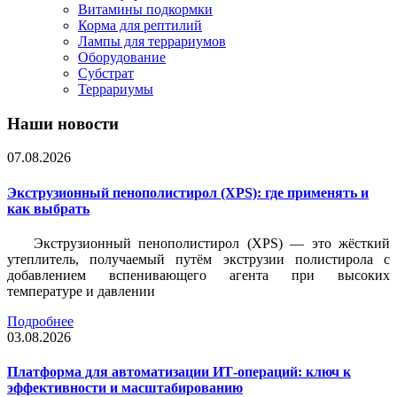
Витамины подкормки
Корма для рептилий
Лампы для террариумов
Оборудование
Субстрат
Террариумы
Наши новости
07.08.2026
Экструзионный пенополистирол (XPS): где применять и
как выбрать
Экструзионный пенополистирол (XPS) — это жёсткий
утеплитель, получаемый путём экструзии полистирола с
добавлением вспенивающего агента при высоких
температуре и давлении
Подробнее
03.08.2026
Платформа для автоматизации ИТ-операций: ключ к
эффективности и масштабированию