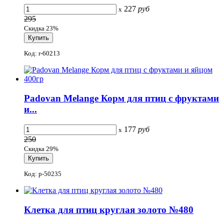
227
руб
x
295
Скидка 23%
Код: r-60213
Padovan Melange Корм для птиц с фруктами
и...
177
руб
x
250
Скидка 29%
Код: p-50235
Клетка для птиц круглая золото №480