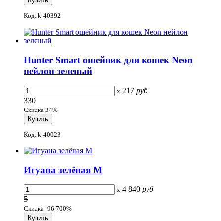
Код: k-40392
Hunter Smart ошейник для кошек Neon
нейлон зеленый
217
руб
x
330
Скидка 34%
Код: k-40023
Игуана зелёная М
4 840
руб
x
5
Скидка -96 700%