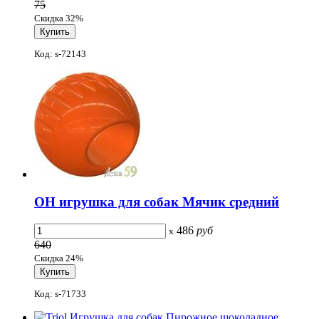
75
Скидка 32%
Код: s-72143
OH игрушка для собак Мячик средний
486
руб
x
640
Скидка 24%
Код: s-71733