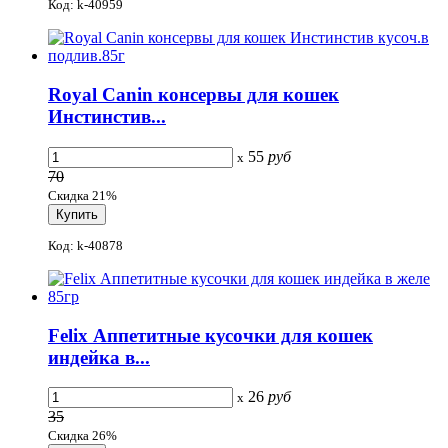
Код: k-40959
Royal Canin консервы для кошек
Инстинстив...
55
руб
x
70
Скидка 21%
Код: k-40878
Felix Аппетитные кусочки для кошек
индейка в...
26
руб
x
35
Скидка 26%