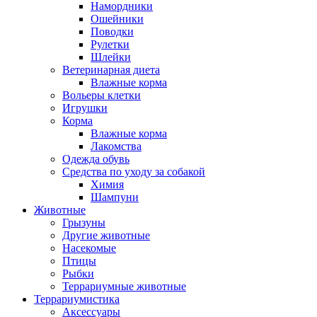
Намордники
Ошейники
Поводки
Рулетки
Шлейки
Ветеринарная диета
Влажные корма
Вольеры клетки
Игрушки
Корма
Влажные корма
Лакомства
Одежда обувь
Средства по уходу за собакой
Химия
Шампуни
Животные
Грызуны
Другие животные
Насекомые
Птицы
Рыбки
Террариумные животные
Террариумистика
Аксессуары