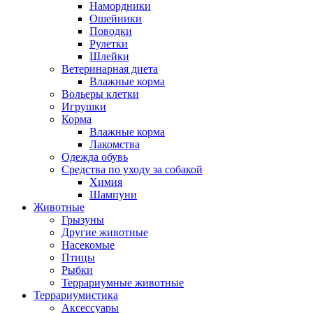
Намордники
Ошейники
Поводки
Рулетки
Шлейки
Ветеринарная диета
Влажные корма
Вольеры клетки
Игрушки
Корма
Влажные корма
Лакомства
Одежда обувь
Средства по уходу за собакой
Химия
Шампуни
Животные
Грызуны
Другие животные
Насекомые
Птицы
Рыбки
Террариумные животные
Террариумистика
Аксессуары