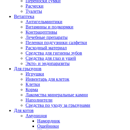
Переноски сумки
Расчески
Туалеты
Ветаптека
Антигельминтики
Витамины и подкормки
Контрацептивы
Лечебные препараты
Пеленки подгузники салфетки
Расходный материал
Средства для гигиены зубов
Средства для глаз и ушей
Экто- и эндопаразиты
Для грызунов
Игрушки
Инвентарь для клеток
Клетки
Корма
Лакомства минеральные камни
Наполнители
Средства по уходу за грызунами
Для котов
Амуниция
Намордник
Ошейники