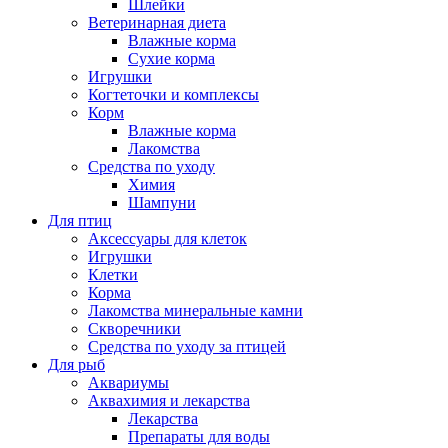
Шлейки
Ветеринарная диета
Влажные корма
Сухие корма
Игрушки
Когтеточки и комплексы
Корм
Влажные корма
Лакомства
Средства по уходу
Химия
Шампуни
Для птиц
Аксессуары для клеток
Игрушки
Клетки
Корма
Лакомства минеральные камни
Скворечники
Средства по уходу за птицей
Для рыб
Аквариумы
Аквахимия и лекарства
Лекарства
Препараты для воды