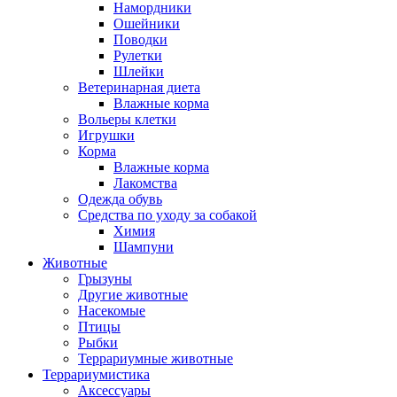
Намордники
Ошейники
Поводки
Рулетки
Шлейки
Ветеринарная диета
Влажные корма
Вольеры клетки
Игрушки
Корма
Влажные корма
Лакомства
Одежда обувь
Средства по уходу за собакой
Химия
Шампуни
Животные
Грызуны
Другие животные
Насекомые
Птицы
Рыбки
Террариумные животные
Террариумистика
Аксессуары