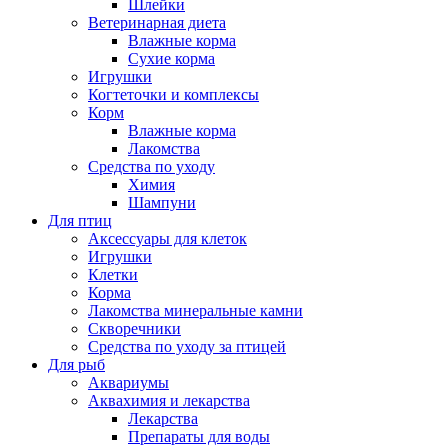
Шлейки
Ветеринарная диета
Влажные корма
Сухие корма
Игрушки
Когтеточки и комплексы
Корм
Влажные корма
Лакомства
Средства по уходу
Химия
Шампуни
Для птиц
Аксессуары для клеток
Игрушки
Клетки
Корма
Лакомства минеральные камни
Скворечники
Средства по уходу за птицей
Для рыб
Аквариумы
Аквахимия и лекарства
Лекарства
Препараты для воды