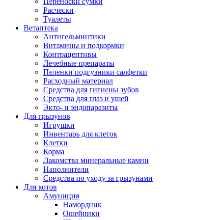
Переноски сумки
Расчески
Туалеты
Ветаптека
Антигельминтики
Витамины и подкормки
Контрацептивы
Лечебные препараты
Пеленки подгузники салфетки
Расходный материал
Средства для гигиены зубов
Средства для глаз и ушей
Экто- и эндопаразиты
Для грызунов
Игрушки
Инвентарь для клеток
Клетки
Корма
Лакомства минеральные камни
Наполнители
Средства по уходу за грызунами
Для котов
Амуниция
Намордник
Ошейники