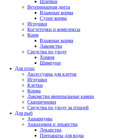
Шлейки
Ветеринарная диета
Влажные корма
Сухие корма
Игрушки
Когтеточки и комплексы
Корм
Влажные корма
Лакомства
Средства по уходу
Химия
Шампуни
Для птиц
Аксессуары для клеток
Игрушки
Клетки
Корма
Лакомства минеральные камни
Скворечники
Средства по уходу за птицей
Для рыб
Аквариумы
Аквахимия и лекарства
Лекарства
Препараты для воды