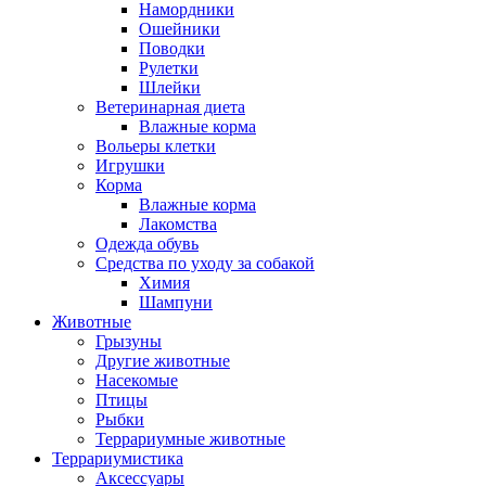
Намордники
Ошейники
Поводки
Рулетки
Шлейки
Ветеринарная диета
Влажные корма
Вольеры клетки
Игрушки
Корма
Влажные корма
Лакомства
Одежда обувь
Средства по уходу за собакой
Химия
Шампуни
Животные
Грызуны
Другие животные
Насекомые
Птицы
Рыбки
Террариумные животные
Террариумистика
Аксессуары