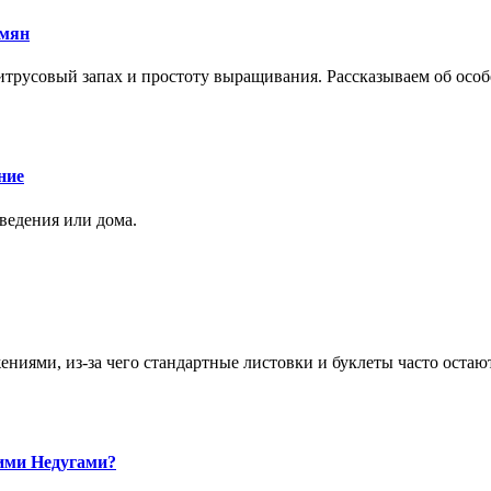
емян
трусовый запах и простоту выращивания. Рассказываем об особе
ние
аведения или дома.
ями, из-за чего стандартные листовки и буклеты часто остаю
ими Недугами?