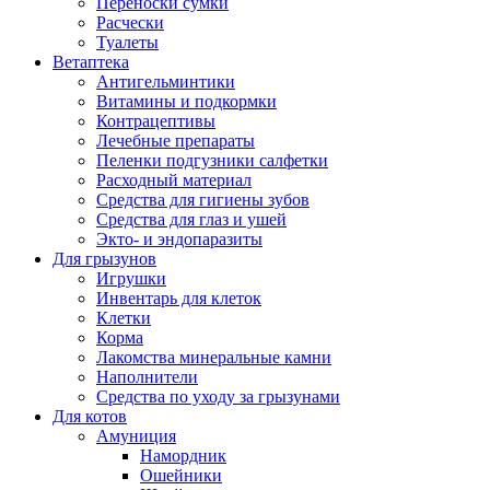
Переноски сумки
Расчески
Туалеты
Ветаптека
Антигельминтики
Витамины и подкормки
Контрацептивы
Лечебные препараты
Пеленки подгузники салфетки
Расходный материал
Средства для гигиены зубов
Средства для глаз и ушей
Экто- и эндопаразиты
Для грызунов
Игрушки
Инвентарь для клеток
Клетки
Корма
Лакомства минеральные камни
Наполнители
Средства по уходу за грызунами
Для котов
Амуниция
Намордник
Ошейники