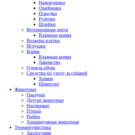
Намордники
Ошейники
Поводки
Рулетки
Шлейки
Ветеринарная диета
Влажные корма
Вольеры клетки
Игрушки
Корма
Влажные корма
Лакомства
Одежда обувь
Средства по уходу за собакой
Химия
Шампуни
Животные
Грызуны
Другие животные
Насекомые
Птицы
Рыбки
Террариумные животные
Террариумистика
Аксессуары