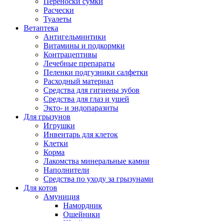
Переноски сумки
Расчески
Туалеты
Ветаптека
Антигельминтики
Витамины и подкормки
Контрацептивы
Лечебные препараты
Пеленки подгузники салфетки
Расходный материал
Средства для гигиены зубов
Средства для глаз и ушей
Экто- и эндопаразиты
Для грызунов
Игрушки
Инвентарь для клеток
Клетки
Корма
Лакомства минеральные камни
Наполнители
Средства по уходу за грызунами
Для котов
Амуниция
Намордник
Ошейники