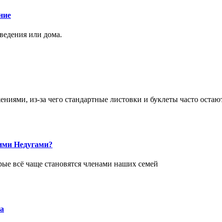
ние
аведения или дома.
ями, из-за чего стандартные листовки и буклеты часто остаю
ими Недугами?
рые всё чаще становятся членами наших семей
а