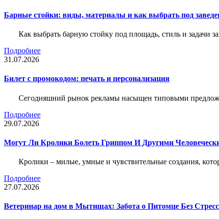
Барные стойки: виды, материалы и как выбрать под заведе
Как выбрать барную стойку под площадь, стиль и задачи з
Подробнее
31.07.2026
Билет c промокодом: печать и персонализация
Сегодняшний рынок рекламы насыщен типовыми предложени
Подробнее
29.07.2026
Могут Ли Кролики Болеть Гриппом И Другими Человеческ
Кролики – милые, умные и чувствительные создания, кото
Подробнее
27.07.2026
Ветеринар на дом в Мытищах: Забота о Питомце Без Стресс