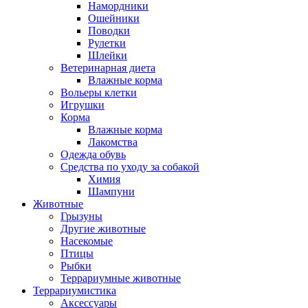
Намордники
Ошейники
Поводки
Рулетки
Шлейки
Ветеринарная диета
Влажные корма
Вольеры клетки
Игрушки
Корма
Влажные корма
Лакомства
Одежда обувь
Средства по уходу за собакой
Химия
Шампуни
Животные
Грызуны
Другие животные
Насекомые
Птицы
Рыбки
Террариумные животные
Террариумистика
Аксессуары