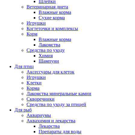
Шлейки
Ветеринарная диета
Влажные корма
Сухие корма
Игрушки
Когтеточки и комплексы
Корм
Влажные корма
Лакомства
Средства по уходу
Химия
Шампуни
Для птиц
Аксессуары для клеток
Игрушки
Клетки
Корма
Лакомства минеральные камни
Скворечники
Средства по уходу за птицей
Для рыб
Аквариумы
Аквахимия и лекарства
Лекарства
Препараты для воды