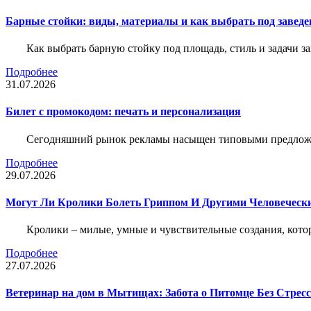
Барные стойки: виды, материалы и как выбрать под заведе
Как выбрать барную стойку под площадь, стиль и задачи з
Подробнее
31.07.2026
Билет c промокодом: печать и персонализация
Сегодняшний рынок рекламы насыщен типовыми предложени
Подробнее
29.07.2026
Могут Ли Кролики Болеть Гриппом И Другими Человеческ
Кролики – милые, умные и чувствительные создания, кото
Подробнее
27.07.2026
Ветеринар на дом в Мытищах: Забота о Питомце Без Стресс