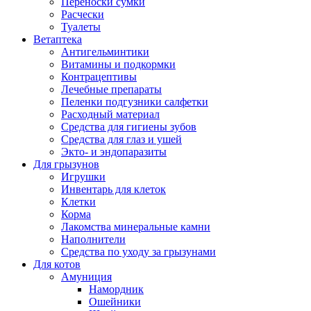
Переноски сумки
Расчески
Туалеты
Ветаптека
Антигельминтики
Витамины и подкормки
Контрацептивы
Лечебные препараты
Пеленки подгузники салфетки
Расходный материал
Средства для гигиены зубов
Средства для глаз и ушей
Экто- и эндопаразиты
Для грызунов
Игрушки
Инвентарь для клеток
Клетки
Корма
Лакомства минеральные камни
Наполнители
Средства по уходу за грызунами
Для котов
Амуниция
Намордник
Ошейники