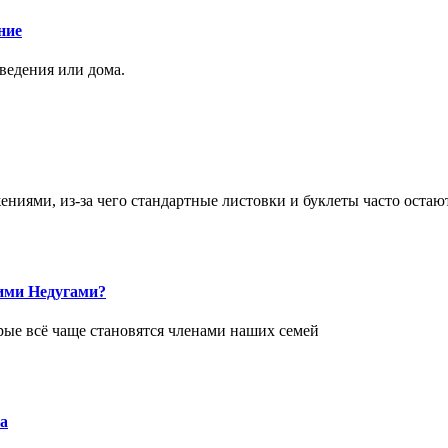
ние
аведения или дома.
ями, из-за чего стандартные листовки и буклеты часто остаю
ими Недугами?
рые всё чаще становятся членами наших семей
а