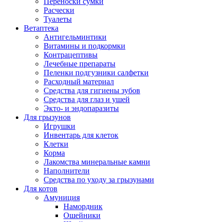
Переноски сумки
Расчески
Туалеты
Ветаптека
Антигельминтики
Витамины и подкормки
Контрацептивы
Лечебные препараты
Пеленки подгузники салфетки
Расходный материал
Средства для гигиены зубов
Средства для глаз и ушей
Экто- и эндопаразиты
Для грызунов
Игрушки
Инвентарь для клеток
Клетки
Корма
Лакомства минеральные камни
Наполнители
Средства по уходу за грызунами
Для котов
Амуниция
Намордник
Ошейники