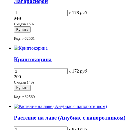
Лагаросифон
178
руб
x
210
Скидка 15%
Код: r-62561
Криптокорина
172
руб
x
200
Скидка 14%
Код: r-62560
Растение на лаве (Анубиас с папоротником)
870
руб
x