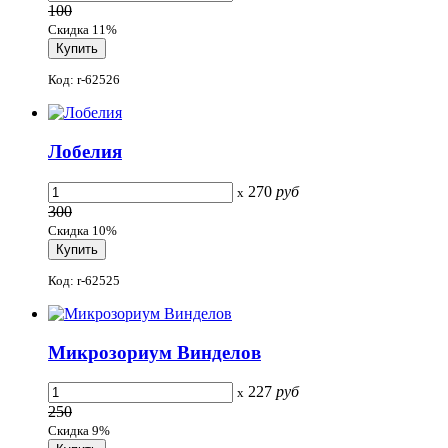
100
Скидка 11%
Код: r-62526
Лобелия
270
руб
x
300
Скидка 10%
Код: r-62525
Микрозориум Винделов
227
руб
x
250
Скидка 9%