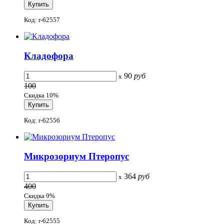
Код: r-62557
Кладофора
90
руб
x
100
Скидка 10%
Код: r-62556
Микрозориум Птеропус
364
руб
x
400
Скидка 9%
Код: r-62555