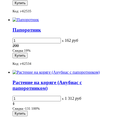
Код: r-62535
Папоротник
162
руб
x
200
Скидка 19%
Код: r-62534
Растение на коряге (Анубиас с
папоротником)
1 312
руб
x
1
Скидка -131 100%