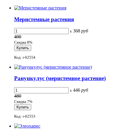
Меристемные растения
368
руб
x
400
Скидка 8%
Код: r-62554
Ранункулус (меристемное растение)
446
руб
x
480
Скидка 7%
Код: r-62553