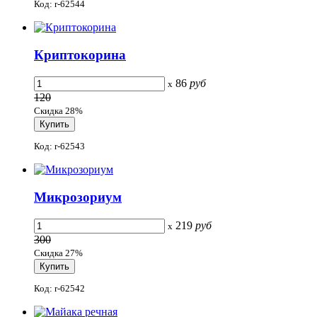
Код: r-62544
Криптокорина
86
руб
x
120
Скидка 28%
Код: r-62543
Микрозориум
219
руб
x
300
Скидка 27%
Код: r-62542