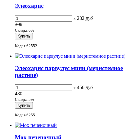
Элеохарис
282
руб
x
300
Скидка 6%
Код: r-62552
Элеохарис парвулус мини (меристемное
растние)
456
руб
x
480
Скидка 5%
Код: r-62551
Мох печеночный