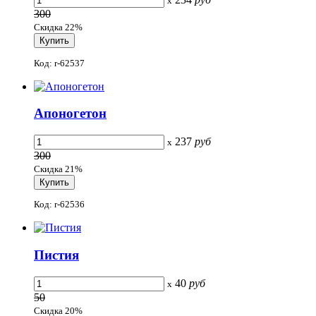
x
300
Скидка 22%
Код: r-62537
Апоногетон
237
руб
x
300
Скидка 21%
Код: r-62536
Пистия
40
руб
x
50
Скидка 20%