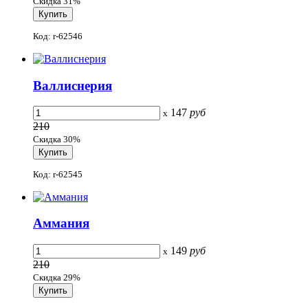
Скидка 31%
Код: r-62546
Валлиснерия
147
руб
x
210
Скидка 30%
Код: r-62545
Аммания
149
руб
x
210
Скидка 29%