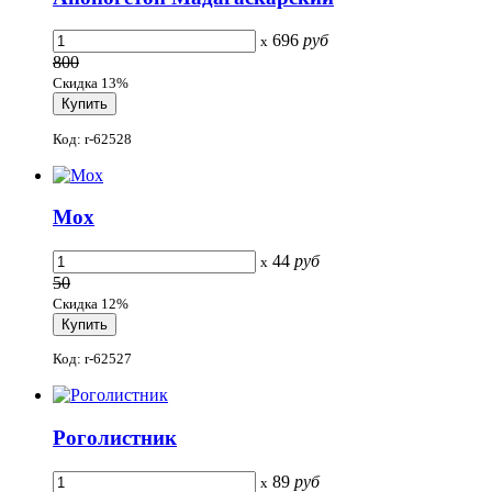
696
руб
x
800
Скидка 13%
Код: r-62528
Мох
44
руб
x
50
Скидка 12%
Код: r-62527
Роголистник
89
руб
x