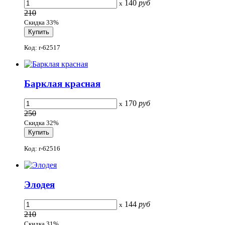
140
руб
x
210
Скидка 33%
Код: r-62517
Барклая красная
170
руб
x
250
Скидка 32%
Код: r-62516
Элодея
144
руб
x
210
Скидка 31%