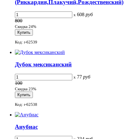
(Риккардия,Плакучий,Рождественский)
608
руб
x
800
Скидка 24%
Код: r-62539
Дубок мексиканский
77
руб
x
100
Скидка 23%
Код: r-62538
Анубиас
234
руб