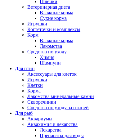
Шлейки
Ветеринарная диета
Влажные корма
Сухие корма
Игрушки
Когтеточки и комплексы
Корм
Влажные корма
Лакомства
Средства по уходу
Химия
Шампуни
Для птиц
Аксессуары для клеток
Игрушки
Клетки
Корма
Лакомства минеральные камни
Скворечники
Средства по уходу за птицей
Для рыб
Аквариумы
Аквахимия и лекарства
Лекарства
Препараты для воды