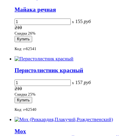
Майака речная
155
руб
x
210
Скидка 26%
Код: r-62541
Перистолистник красный
157
руб
x
210
Скидка 25%
Код: r-62540
Мох