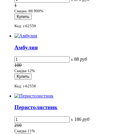
1
Скидка -86 900%
Код: r-62559
Амбулия
88
руб
x
100
Скидка 12%
Код: r-62558
Перистолистник
186
руб
x
210
Скидка 11%