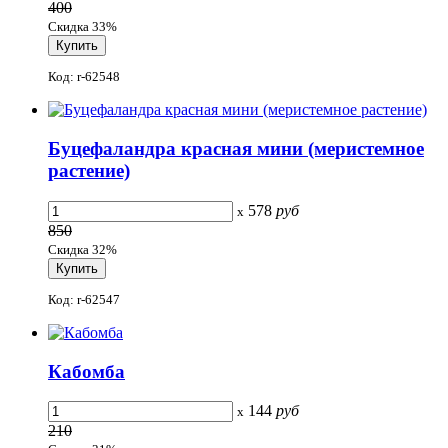
400
Скидка 33%
Код: r-62548
Буцефаландра красная мини (меристемное
растение)
578
руб
x
850
Скидка 32%
Код: r-62547
Кабомба
144
руб
x
210