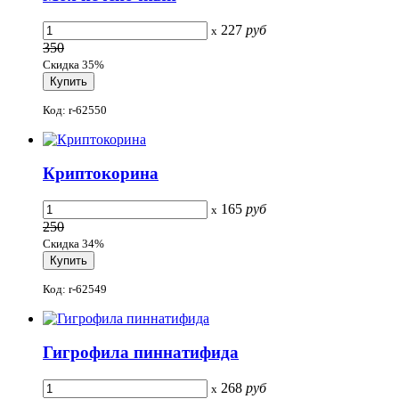
227
руб
x
350
Скидка 35%
Код: r-62550
Криптокорина
165
руб
x
250
Скидка 34%
Код: r-62549
Гигрофила пиннатифида
268
руб
x