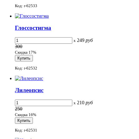
Код: r-62533
Глоссостигма
249
руб
x
300
Скидка 17%
Код: r-62532
Лилеопсис
210
руб
x
250
Скидка 16%
Код: r-62531