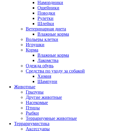
Намордники
Ошейники
Поводки
Рулетки
Шлейки
Ветеринарная диета
Влажные корма
Вольеры клетки
Игрушки
Корма
Влажные корма
Лакомства
Одежда обувь
Средства по уходу за собакой
Химия
Шампуни
Животные
Грызуны
Другие животные
Насекомые
Птицы
Рыбки
Террариумные животные
Террариумистика
Аксессуары