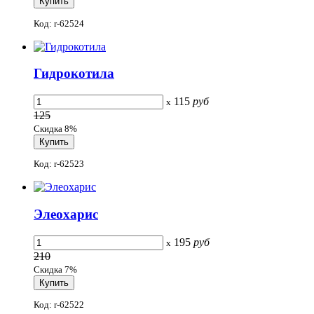
Код: r-62524
Гидрокотила
115
руб
x
125
Скидка 8%
Код: r-62523
Элеохарис
195
руб
x
210
Скидка 7%
Код: r-62522