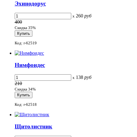
Эхинодорус
260
руб
x
400
Скидка 35%
Код: r-62519
Нимфоидес
138
руб
x
210
Скидка 34%
Код: r-62518
Щитолистник