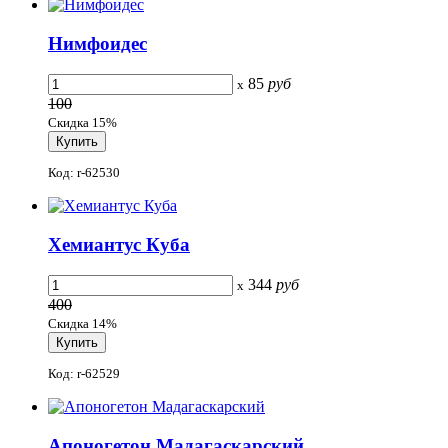
Нимфоидес
85
руб
x
100
Скидка 15%
Код: r-62530
Хемиантус Куба
344
руб
x
400
Скидка 14%
Код: r-62529
Апоногетон Мадагаскарский