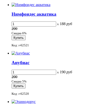
Нимфоидес акватика
188
руб
x
200
Скидка 6%
Код: r-62521
Анубиас
190
руб
x
200
Скидка 5%
Код: r-62520