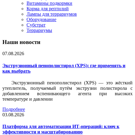
Витамины подкормки
Корма для рептилий
Лампы для террариумов
Оборудование
Субстрат
Террариумы
Наши новости
07.08.2026
Экструзионный пенополистирол (XPS): где применять и
как выбрать
Экструзионный пенополистирол (XPS) — это жёсткий
утеплитель, получаемый путём экструзии полистирола с
добавлением вспенивающего агента при высоких
температуре и давлении
Подробнее
03.08.2026
Платформа для автоматизации ИТ-операций: ключ к
эффективности и масштабированию