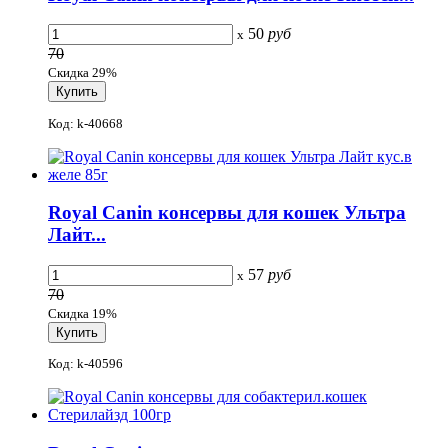
50
руб
x
70
Скидка 29%
Код: k-40668
Royal Canin консервы для кошек Ультра
Лайт...
57
руб
x
70
Скидка 19%
Код: k-40596