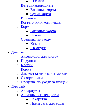
Шлейки
Ветеринарная диета
Влажные корма
Сухие корма
Игрушки
Когтеточки и комплексы
Корм
Влажные корма
Лакомства
Средства по уходу
Химия
Шампуни
Для птиц
Аксессуары для клеток
Игрушки
Клетки
Корма
Лакомства минеральные камни
Скворечники
Средства по уходу за птицей
Для рыб
Аквариумы
Аквахимия и лекарства
Лекарства
Препараты для воды