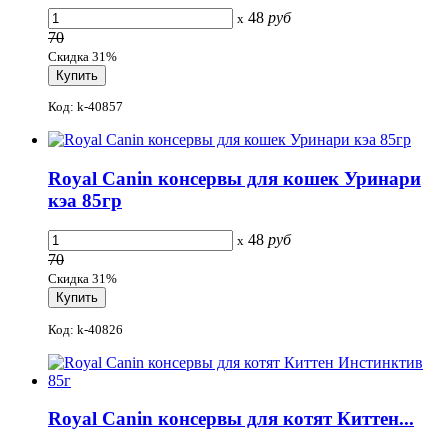
48
руб
x
70
Скидка 31%
Код: k-40857
Royal Canin консервы для кошек Уринари
кэа 85гр
48
руб
x
70
Скидка 31%
Код: k-40826
Royal Canin консервы для котят Киттен...