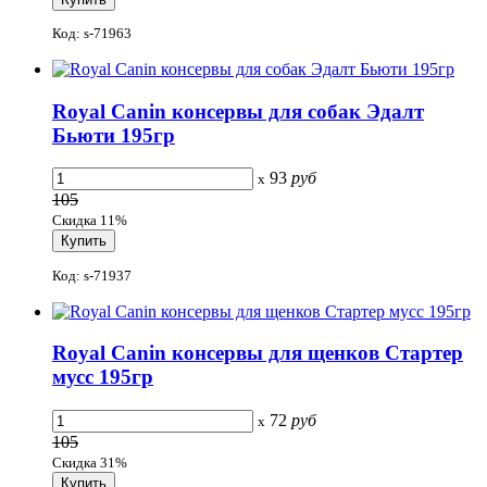
Код: s-71963
Royal Canin консервы для собак Эдалт
Бьюти 195гр
93
руб
x
105
Скидка 11%
Код: s-71937
Royal Canin консервы для щенков Стартер
мусс 195гр
72
руб
x
105
Скидка 31%