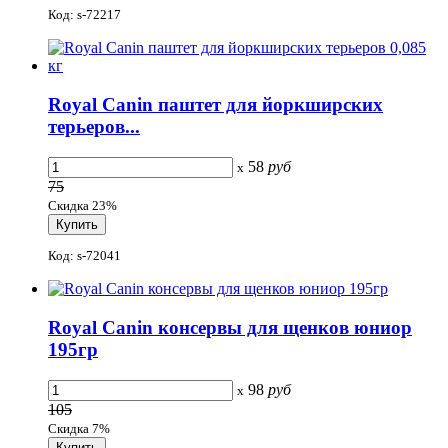
Код: s-72217
Royal Canin паштет для йоркширских
терьеров...
58
руб
x
75
Скидка 23%
Код: s-72041
Royal Canin консервы для щенков юниор
195гр
98
руб
x
105
Скидка 7%