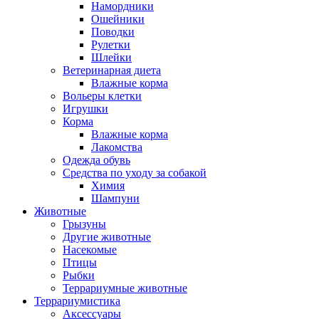
Намордники
Ошейники
Поводки
Рулетки
Шлейки
Ветеринарная диета
Влажные корма
Вольеры клетки
Игрушки
Корма
Влажные корма
Лакомства
Одежда обувь
Средства по уходу за собакой
Химия
Шампуни
Животные
Грызуны
Другие животные
Насекомые
Птицы
Рыбки
Террариумные животные
Террариумистика
Аксессуары