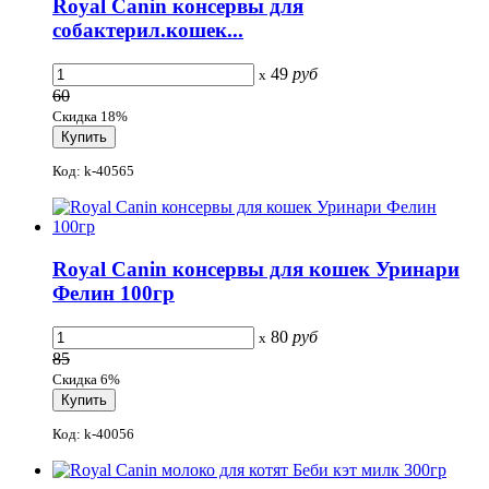
Royal Canin консервы для
собактерил.кошек...
49
руб
x
60
Скидка 18%
Код: k-40565
Royal Canin консервы для кошек Уринари
Фелин 100гр
80
руб
x
85
Скидка 6%
Код: k-40056