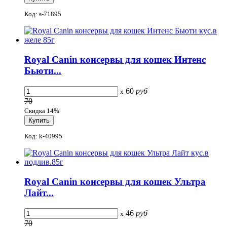
Код: s-71895
Royal Canin консервы для кошек Интенс
Бьюти...
60
руб
x
70
Скидка 14%
Код: k-40995
Royal Canin консервы для кошек Ультра
Лайт...
46
руб
x
70