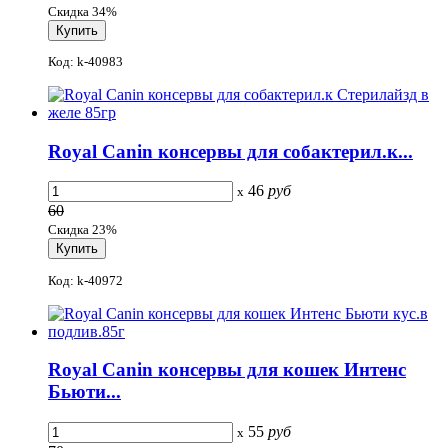
Скидка 34%
Код: k-40983
Royal Canin консервы для собактерил.к...
46
руб
x
60
Скидка 23%
Код: k-40972
Royal Canin консервы для кошек Интенс
Бьюти...
55
руб
x