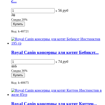
с...
56
руб
x
70
Скидка 20%
Код: k-40721
Royal Canin консервы для котят Бебикэт...
74
руб
x
115
Скидка 36%
Код: k-40675
Royal Canin консервы для котят Киттен...