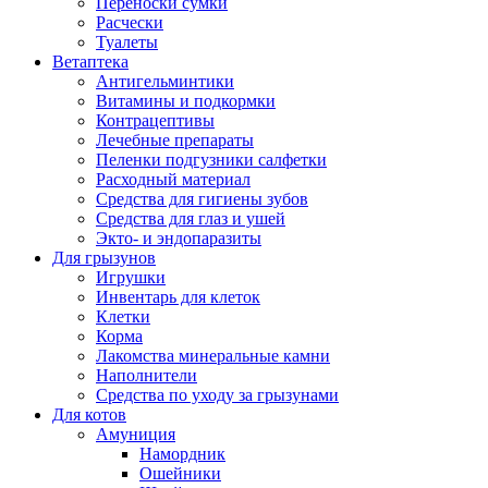
Переноски сумки
Расчески
Туалеты
Ветаптека
Антигельминтики
Витамины и подкормки
Контрацептивы
Лечебные препараты
Пеленки подгузники салфетки
Расходный материал
Средства для гигиены зубов
Средства для глаз и ушей
Экто- и эндопаразиты
Для грызунов
Игрушки
Инвентарь для клеток
Клетки
Корма
Лакомства минеральные камни
Наполнители
Средства по уходу за грызунами
Для котов
Амуниция
Намордник
Ошейники