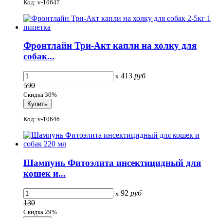
Код: v-10647
Фронтлайн Три-Акт капли на холку для
собак...
413
руб
x
590
Скидка 30%
Код: v-10646
Шампунь Фитоэлита инсектицидный для
кошек и...
92
руб
x
130
Скидка 29%