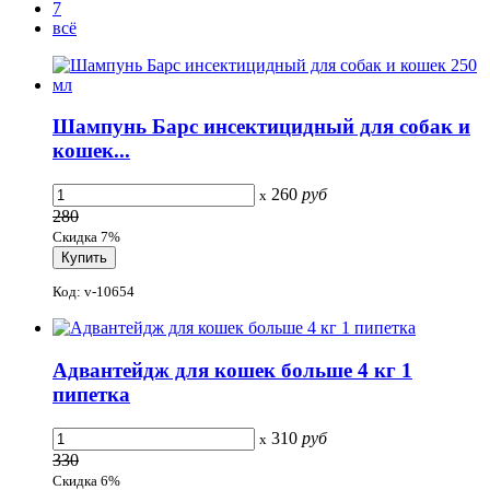
7
всё
Шампунь Барс инсектицидный для собак и
кошек...
260
руб
x
280
Скидка 7%
Код: v-10654
Адвантейдж для кошек больше 4 кг 1
пипетка
310
руб
x
330
Скидка 6%