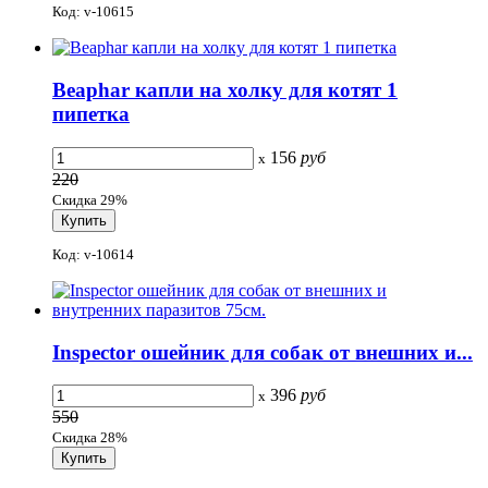
Код: v-10615
Beaphar капли на холку для котят 1
пипетка
156
руб
x
220
Скидка 29%
Код: v-10614
Inspector ошейник для собак от внешних и...
396
руб
x
550
Скидка 28%