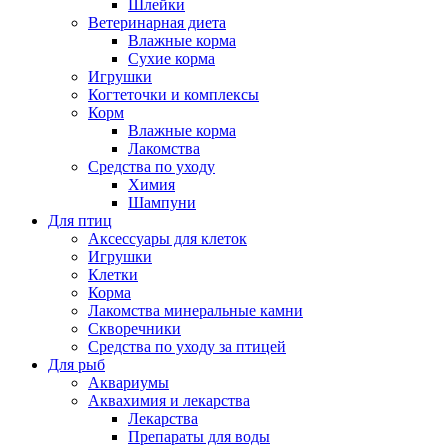
Шлейки
Ветеринарная диета
Влажные корма
Сухие корма
Игрушки
Когтеточки и комплексы
Корм
Влажные корма
Лакомства
Средства по уходу
Химия
Шампуни
Для птиц
Аксессуары для клеток
Игрушки
Клетки
Корма
Лакомства минеральные камни
Скворечники
Средства по уходу за птицей
Для рыб
Аквариумы
Аквахимия и лекарства
Лекарства
Препараты для воды