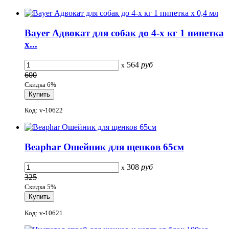
Bayer Адвокат для собак до 4-х кг 1 пипетка
х...
564
руб
x
600
Скидка 6%
Код: v-10622
Beaphar Ошейник для щенков 65см
308
руб
x
325
Скидка 5%
Код: v-10621