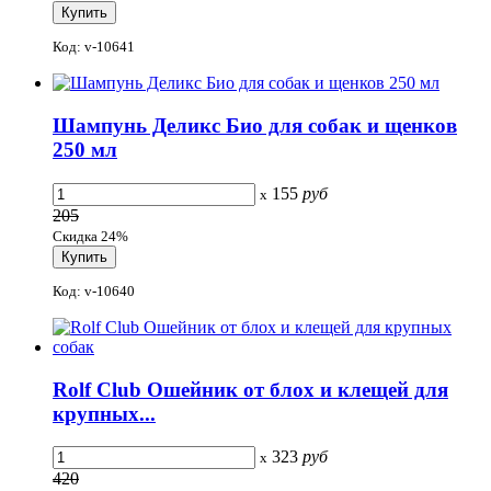
Код: v-10641
Шампунь Деликс Био для собак и щенков
250 мл
155
руб
x
205
Скидка 24%
Код: v-10640
Rolf Club Ошейник от блох и клещей для
крупных...
323
руб
x
420