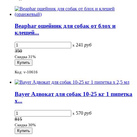
Beaphar ошейник для собак от блох и
клещей...
241
руб
x
350
Скидка 31%
Код: v-10616
Bayer Адвокат для собак 10-25 кг 1 пипетка
х...
570
руб
x
815
Скидка 30%