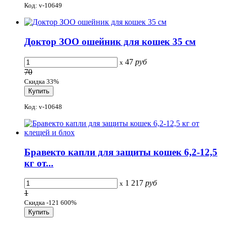
Код: v-10649
Доктор ЗОО ошейник для кошек 35 см
47
руб
x
70
Скидка 33%
Код: v-10648
Бравекто капли для защиты кошек 6,2-12,5
кг от...
1 217
руб
x
1
Скидка -121 600%