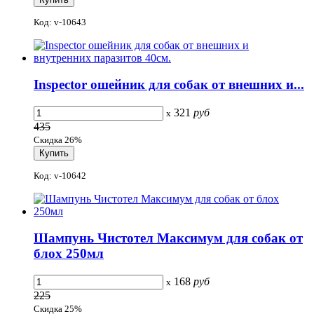
Код: v-10643
Inspector ошейник для собак от внешних и...
321
руб
x
435
Скидка 26%
Код: v-10642
Шампунь Чистотел Максимум для собак от
блох 250мл
168
руб
x
225
Скидка 25%