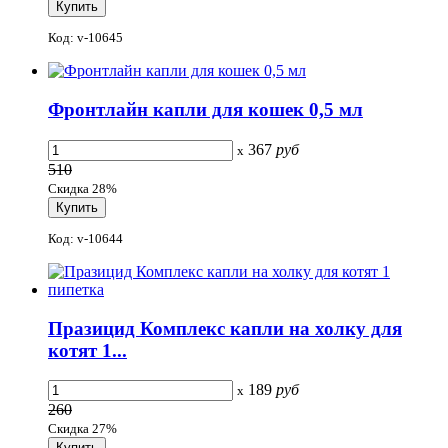
Код: v-10645
Фронтлайн капли для кошек 0,5 мл
367
руб
x
510
Скидка 28%
Код: v-10644
Празицид Комплекс капли на холку для
котят 1...
189
руб
x
260
Скидка 27%