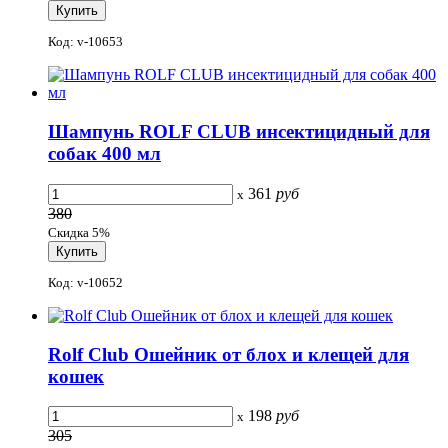
Код: v-10653
Шампунь ROLF CLUB инсектицидный для
собак 400 мл
361
руб
x
380
Скидка 5%
Код: v-10652
Rolf Club Ошейник от блох и клещей для
кошек
198
руб
x
305