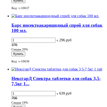
Код: v-10637
Барс инсектоакарицидный спрей для собак
100 мл.
296
руб
x
370
Скидка 20%
Код: v-10636
НексгарД Спектра таблетки для собак 3,5-
7,5кг 1...
639
руб
x
790
Скидка 19%