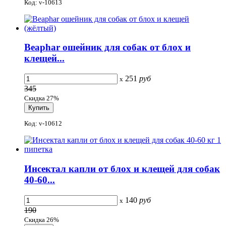
Код: v-10613
Beaphar ошейник для собак от блох и
клещей...
251
руб
x
345
Скидка 27%
Код: v-10612
Инсектал капли от блох и клещей для собак
40-60...
140
руб
x
190
Скидка 26%