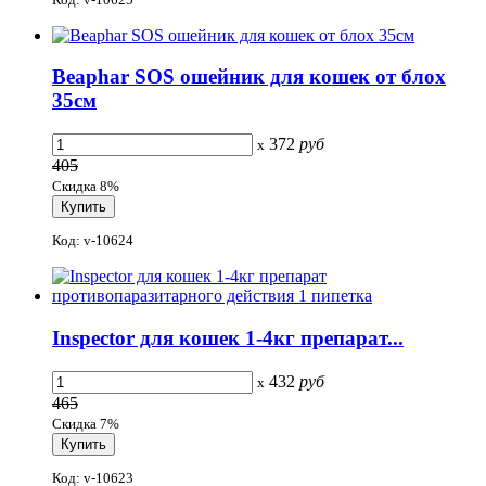
Beaphar SOS ошейник для кошек от блох
35см
372
руб
x
405
Скидка 8%
Код: v-10624
Inspector для кошек 1-4кг препарат...
432
руб
x
465
Скидка 7%
Код: v-10623