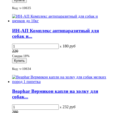
Код: v-10635
ИН-АП Комплекс антипаразитный для
собак и...
180
руб
x
220
Скидка 18%
Код: v-10634
Beaphar Вермикон капли на холку для
собак...
232
руб
x
280