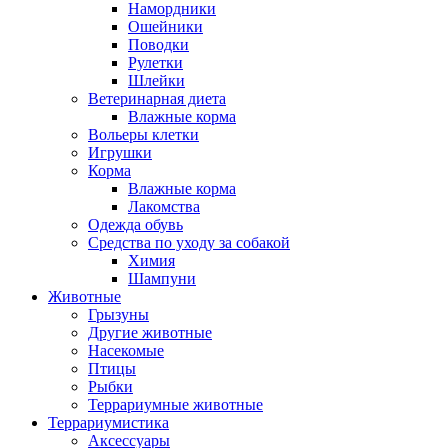
Намордники
Ошейники
Поводки
Рулетки
Шлейки
Ветеринарная диета
Влажные корма
Вольеры клетки
Игрушки
Корма
Влажные корма
Лакомства
Одежда обувь
Средства по уходу за собакой
Химия
Шампуни
Животные
Грызуны
Другие животные
Насекомые
Птицы
Рыбки
Террариумные животные
Террариумистика
Аксессуары