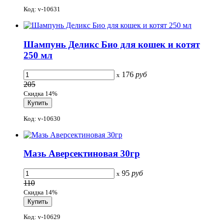
Код: v-10631
Шампунь Деликс Био для кошек и котят
250 мл
176
руб
x
205
Скидка 14%
Код: v-10630
Мазь Аверсектиновая 30гр
95
руб
x
110
Скидка 14%
Код: v-10629