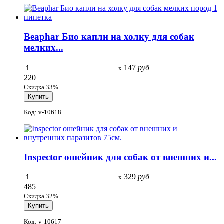
Beaphar Био капли на холку для собак
мелких...
147
руб
x
220
Скидка 33%
Код: v-10618
Inspector ошейник для собак от внешних и...
329
руб
x
485
Скидка 32%
Код: v-10617