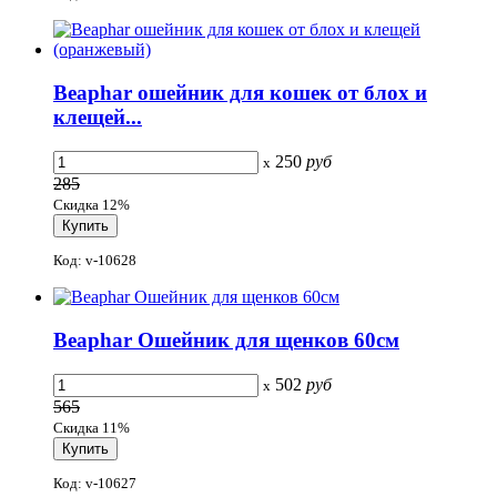
Beaphar ошейник для кошек от блох и
клещей...
250
руб
x
285
Скидка 12%
Код: v-10628
Beaphar Ошейник для щенков 60cм
502
руб
x
565
Скидка 11%
Код: v-10627