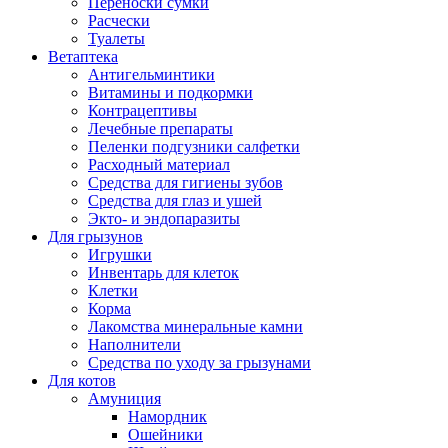
Переноски сумки
Расчески
Туалеты
Ветаптека
Антигельминтики
Витамины и подкормки
Контрацептивы
Лечебные препараты
Пеленки подгузники салфетки
Расходный материал
Средства для гигиены зубов
Средства для глаз и ушей
Экто- и эндопаразиты
Для грызунов
Игрушки
Инвентарь для клеток
Клетки
Корма
Лакомства минеральные камни
Наполнители
Средства по уходу за грызунами
Для котов
Амуниция
Намордник
Ошейники