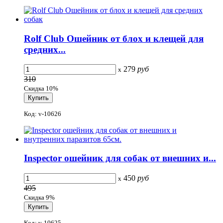
Rolf Club Ошейник от блох и клещей для
средних...
279
руб
x
310
Скидка 10%
Код: v-10626
Inspector ошейник для собак от внешних и...
450
руб
x
495
Скидка 9%
Код: v-10625