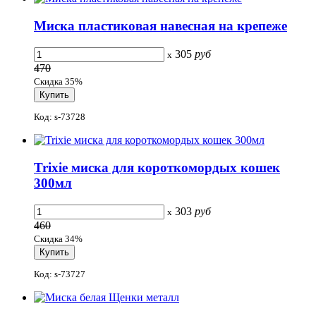
Миска пластиковая навесная на крепеже
305
руб
x
470
Скидка 35%
Код: s-73728
Trixie миска для короткомордых кошек
300мл
303
руб
x
460
Скидка 34%
Код: s-73727