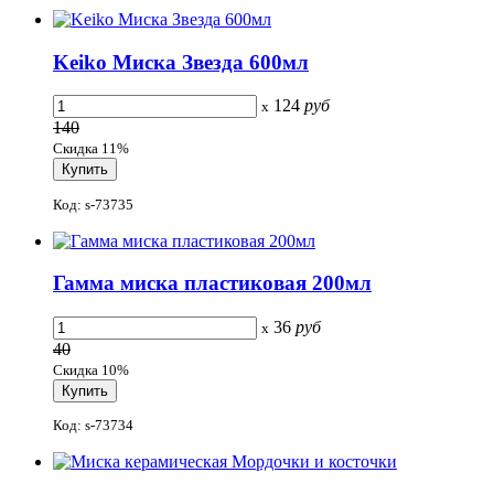
Keiko Миска Звезда 600мл
124
руб
x
140
Скидка 11%
Код: s-73735
Гамма миска пластиковая 200мл
36
руб
x
40
Скидка 10%
Код: s-73734