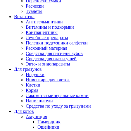
Переноски сумки
Расчески
Туалеты
Ветаптека
Антигельминтики
Витамины и подкормки
Контрацептивы
Лечебные препараты
Пеленки подгузники салфетки
Расходный материал
Средства для гигиены зубов
Средства для глаз и ушей
Экто- и эндопаразиты
Для грызунов
Игрушки
Инвентарь для клеток
Клетки
Корма
Лакомства минеральные камни
Наполнители
Средства по уходу за грызунами
Для котов
Амуниция
Намордник
Ошейники