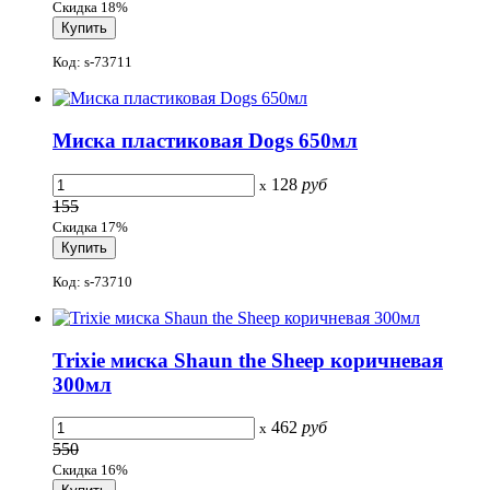
Скидка 18%
Код: s-73711
Миска пластиковая Dogs 650мл
128
руб
x
155
Скидка 17%
Код: s-73710
Trixie миска Shaun the Sheep коричневая
300мл
462
руб
x
550
Скидка 16%