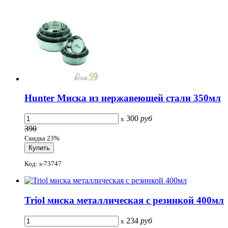
Hunter Миска из нержавеющей стали 350мл
300
руб
x
390
Скидка 23%
Код: s-73747
Triol миска металлическая с резинкой 400мл
234
руб
x