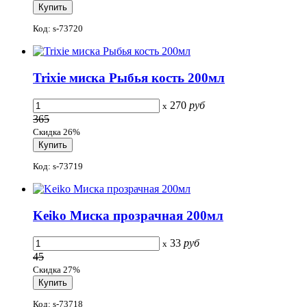
Код: s-73720
Trixie миска Рыбья кость 200мл
270
руб
x
365
Скидка 26%
Код: s-73719
Keiko Миска прозрачная 200мл
33
руб
x
45
Скидка 27%
Код: s-73718