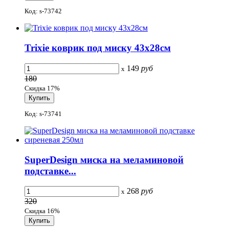
Код: s-73742
Trixie коврик под миску 43х28см
149
руб
x
180
Скидка 17%
Код: s-73741
SuperDesign миска на меламиновой
подставке...
268
руб
x
320
Скидка 16%