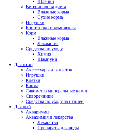
Шлейки
Ветеринарная диета
Влажные корма
Сухие корма
Игрушки
Когтеточки и комплексы
Корм
Влажные корма
Лакомства
Средства по уходу
Химия
Шампуни
Для птиц
Аксессуары для клеток
Игрушки
Клетки
Корма
Лакомства минеральные камни
Скворечники
Средства по уходу за птицей
Для рыб
Аквариумы
Аквахимия и лекарства
Лекарства
Препараты для воды