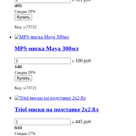
495
Скидка 29%
Код: s-73722
MPS миска Maya 300мл
100
руб
x
140
Скидка 29%
Код: s-73721
Triol миски на подставке 2x2,8л
445
руб
x
610
Скидка 27%