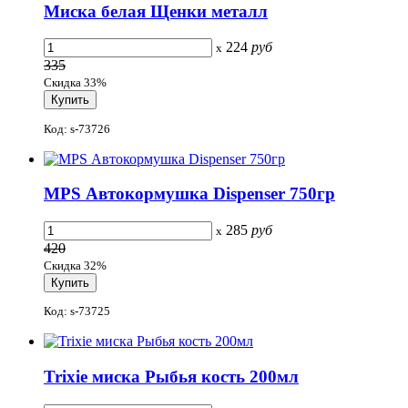
Миска белая Щенки металл
224
руб
x
335
Скидка 33%
Код: s-73726
MPS Автокормушка Dispenser 750гр
285
руб
x
420
Скидка 32%
Код: s-73725
Trixie миска Рыбья кость 200мл