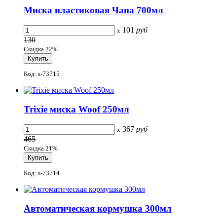
Миска пластиковая Чапа 700мл
101
руб
x
130
Скидка 22%
Код: s-73715
Trixie миска Woof 250мл
367
руб
x
465
Скидка 21%
Код: s-73714
Автоматическая кормушка 300мл