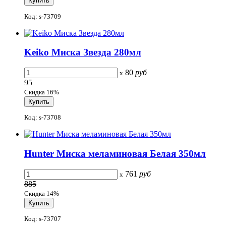
Код: s-73709
Keiko Миска Звезда 280мл
80
руб
x
95
Скидка 16%
Код: s-73708
Hunter Миска меламиновая Белая 350мл
761
руб
x
885
Скидка 14%
Код: s-73707