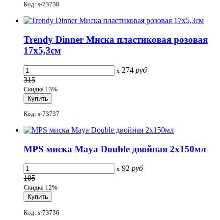
Код: s-73738
Trendy Dinner Миска пластиковая розовая
17x5,3см
274
руб
x
315
Скидка 13%
Код: s-73737
MPS миска Maya Double двойная 2x150мл
92
руб
x
105
Скидка 12%
Код: s-73736