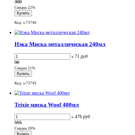
300
Скидка 22%
Код: s-73746
Нэка Миска металлическая 240мл
71
руб
x
90
Скидка 21%
Код: s-73745
Trixie миска Woof 400мл
476
руб
x
595
Скидка 20%