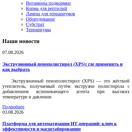
Витамины подкормки
Корма для рептилий
Лампы для террариумов
Оборудование
Субстрат
Террариумы
Наши новости
07.08.2026
Экструзионный пенополистирол (XPS): где применять и
как выбрать
Экструзионный пенополистирол (XPS) — это жёсткий
утеплитель, получаемый путём экструзии полистирола с
добавлением вспенивающего агента при высоких
температуре и давлении
Подробнее
03.08.2026
Платформа для автоматизации ИТ-операций: ключ к
эффективности и масштабированию