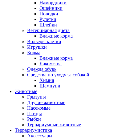
Намордники
Ошейники
Поводки
Рулетки
Шлейки
Ветеринарная диета
Влажные корма
Вольеры клетки
Игрушки
Корма
Влажные корма
Лакомства
Одежда обувь
Средства по уходу за собакой
Химия
Шампуни
Животные
Грызуны
Другие животные
Насекомые
Птицы
Рыбки
Террариумные животные
Террариумистика
Аксессуары