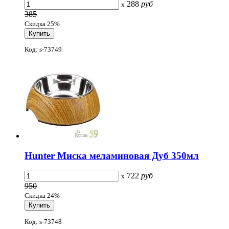
288
руб
x
385
Скидка 25%
Код: s-73749
Hunter Миска меламиновая Дуб 350мл
722
руб
x
950
Скидка 24%
Код: s-73748