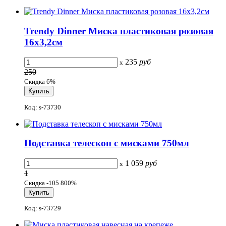
Trendy Dinner Миска пластиковая розовая
16x3,2см
235
руб
x
250
Скидка 6%
Код: s-73730
Подставка телескоп с мисками 750мл
1 059
руб
x
1
Скидка -105 800%
Код: s-73729