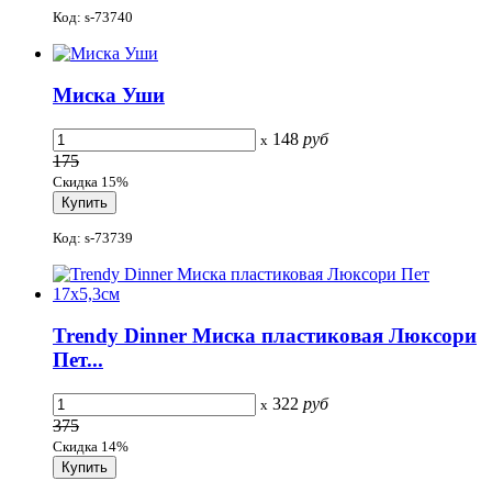
Код: s-73740
Миска Уши
148
руб
x
175
Скидка 15%
Код: s-73739
Trendy Dinner Миска пластиковая Люксори
Пет...
322
руб
x
375
Скидка 14%