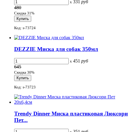
331
руб
x
480
Скидка 31%
Код: s-73724
DEZZIE Миска для собак 350мл
451
руб
x
645
Скидка 30%
Код: s-73723
Trendy Dinner Миска пластиковая Люксори
Пет...
351
руб
x