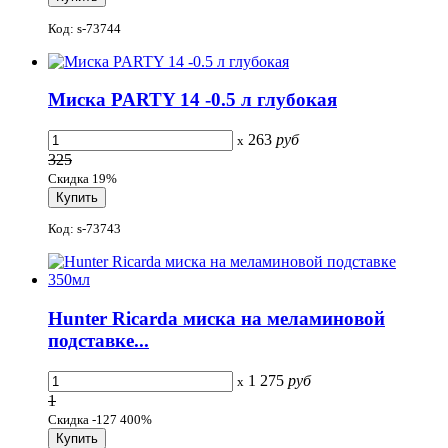
Код: s-73744
Миска PARTY 14 -0.5 л глубокая
263
руб
x
325
Скидка 19%
Код: s-73743
Hunter Ricarda миска на меламиновой
подставке...
1 275
руб
x
1
Скидка -127 400%