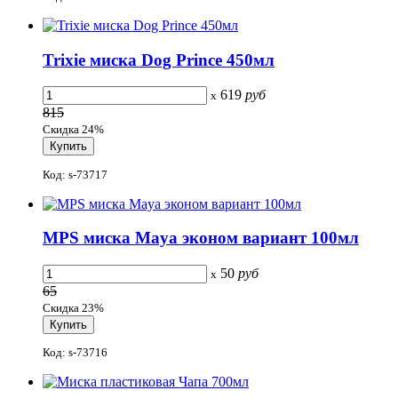
Trixie миска Dog Prince 450мл
619
руб
x
815
Скидка 24%
Код: s-73717
MPS миска Maya эконом вариант 100мл
50
руб
x
65
Скидка 23%
Код: s-73716