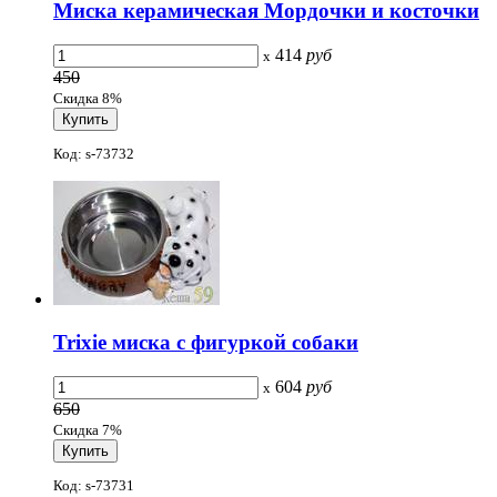
Миска керамическая Мордочки и косточки
414
руб
x
450
Скидка 8%
Код: s-73732
Trixie миска с фигуркой собаки
604
руб
x
650
Скидка 7%
Код: s-73731