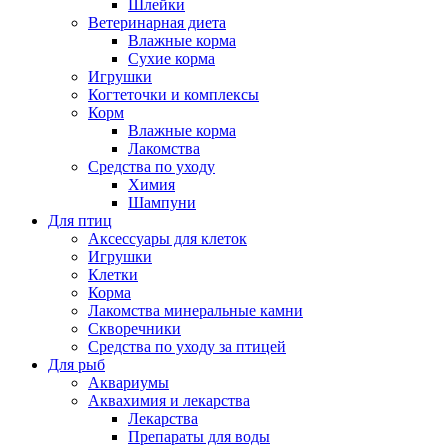
Шлейки
Ветеринарная диета
Влажные корма
Сухие корма
Игрушки
Когтеточки и комплексы
Корм
Влажные корма
Лакомства
Средства по уходу
Химия
Шампуни
Для птиц
Аксессуары для клеток
Игрушки
Клетки
Корма
Лакомства минеральные камни
Скворечники
Средства по уходу за птицей
Для рыб
Аквариумы
Аквахимия и лекарства
Лекарства
Препараты для воды