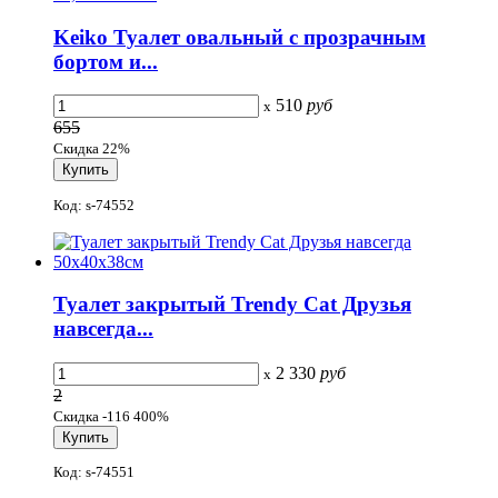
Keiko Туалет овальный с прозрачным
бортом и...
510
руб
x
655
Скидка 22%
Код: s-74552
Туалет закрытый Trеndy Cat Друзья
навсегда...
2 330
руб
x
2
Скидка -116 400%
Код: s-74551