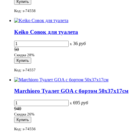
Код: s-74558
Keiko Совок для туалета
36
руб
x
50
Скидка 28%
Код: s-74557
Marchioro Туалет GOA с бортом 50x37x17см
695
руб
x
940
Скидка 26%
Код: s-74556