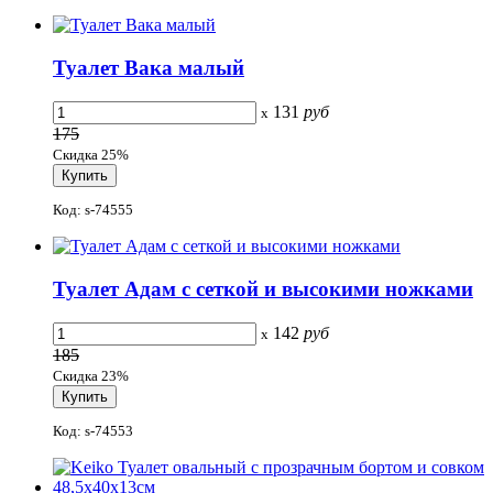
Туалет Вака малый
131
руб
x
175
Скидка 25%
Код: s-74555
Туалет Адам с сеткой и высокими ножками
142
руб
x
185
Скидка 23%
Код: s-74553