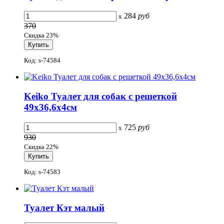
284
руб
x
370
Скидка 23%
Код: s-74584
Keiko Туалет для собак с решеткой
49x36,6x4см
725
руб
x
930
Скидка 22%
Код: s-74583
Туалет Кэт малый