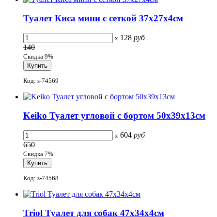
Туалет Киса мини с сеткой 37x27x4см
128
руб
x
140
Скидка 9%
Код: s-74569
Keiko Туалет угловой с бортом 50x39x13см
604
руб
x
650
Скидка 7%
Код: s-74568
Triol Туалет для собак 47x34x4см