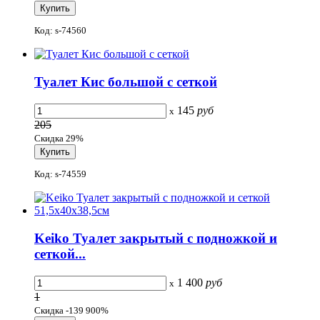
Код: s-74560
Туалет Кис большой с сеткой
145
руб
x
205
Скидка 29%
Код: s-74559
Keiko Туалет закрытый с подножкой и
сеткой...
1 400
руб
x
1
Скидка -139 900%