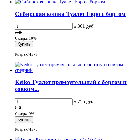
Сибирская кошка Туалет Евро с бортом
301
руб
x
335
Скидка 10%
Код: s-74571
Keiko Туалет прямоугольный с бортом и
совком...
755
руб
x
830
Скидка 9%
Код: s-74570