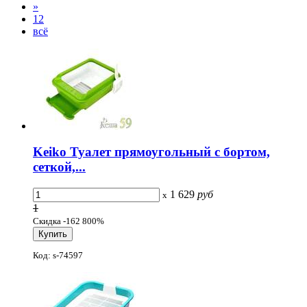
»
12
всё
Keiko Туалет прямоугольный с бортом,
сеткой,...
1 629
руб
x
1
Скидка -162 800%
Код: s-74597