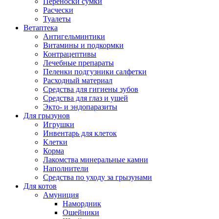
Переноски сумки
Расчески
Туалеты
Ветаптека
Антигельминтики
Витамины и подкормки
Контрацептивы
Лечебные препараты
Пеленки подгузники салфетки
Расходный материал
Средства для гигиены зубов
Средства для глаз и ушей
Экто- и эндопаразиты
Для грызунов
Игрушки
Инвентарь для клеток
Клетки
Корма
Лакомства минеральные камни
Наполнители
Средства по уходу за грызунами
Для котов
Амуниция
Намордник
Ошейники