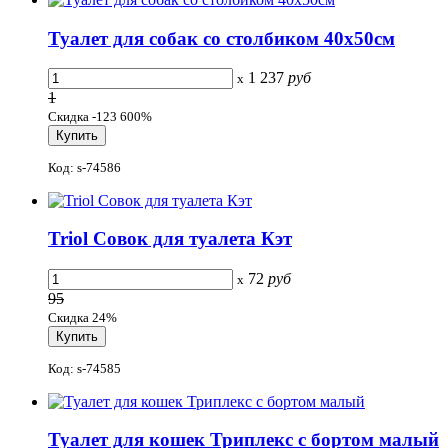
Туалет для собак со столбиком 40x50см
1 237
руб
x
1
Скидка -123 600%
Код: s-74586
Triol Совок для туалета Кэт
72
руб
x
95
Скидка 24%
Код: s-74585
Туалет для кошек Триплекс с бортом малый