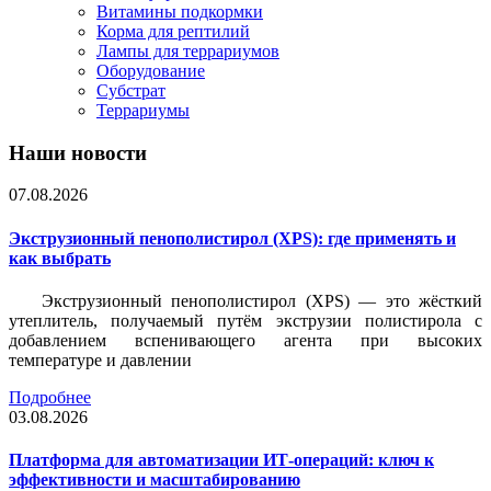
Витамины подкормки
Корма для рептилий
Лампы для террариумов
Оборудование
Субстрат
Террариумы
Наши новости
07.08.2026
Экструзионный пенополистирол (XPS): где применять и
как выбрать
Экструзионный пенополистирол (XPS) — это жёсткий
утеплитель, получаемый путём экструзии полистирола с
добавлением вспенивающего агента при высоких
температуре и давлении
Подробнее
03.08.2026
Платформа для автоматизации ИТ-операций: ключ к
эффективности и масштабированию