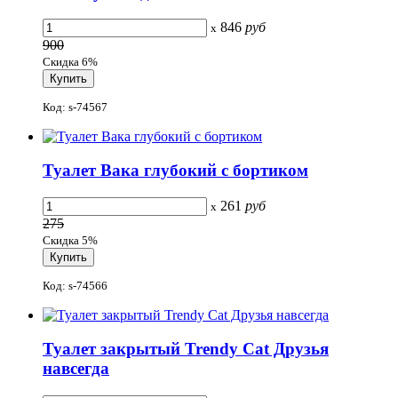
846
руб
x
900
Скидка 6%
Код: s-74567
Туалет Вака глубокий с бортиком
261
руб
x
275
Скидка 5%
Код: s-74566
Туалет закрытый Trеndy Cat Друзья
навсегда