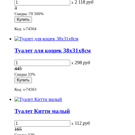
2 118
руб
x
3
Скидка -70 500%
Код: s-74564
Туалет для кошек 38x31x8см
298
руб
x
445
Скидка 33%
Код: s-74563
Туалет Китти малый
112
руб
x
165
Скидка 32%