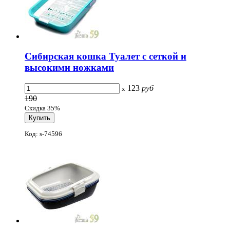
Сибирская кошка Туалет с сеткой и
высокими ножками
123
руб
x
190
Скидка 35%
Код: s-74596