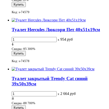
Код: s-74579
Туалет Hercules Люксори Пет 40x51x19см
954
руб
x
1
Скидка -95 300%
Код: s-74578
Туалет закрытый Trеndy Cat синий
39x50x39см
2 664
руб
x
3
Скидка -88 700%