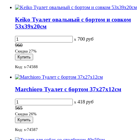
Keiko Туалет овальный с бортом и совком
53x39x20см
700
руб
x
960
Скидка 27%
Код: s-74588
Marchioro Туалет с бортом 37x27x12см
418
руб
x
565
Скидка 26%
Код: s-74587