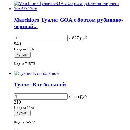
Marchioro Туалет GOA с бортом рубиново-
черный...
827
руб
x
940
Скидка 12%
Код: s-74573
Туалет Кэт большой
186
руб
x
210
Скидка 11%
Код: s-74572