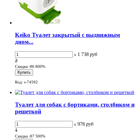
Keiko Туалет закрытый с выдвижным
дном...
1 738
руб
x
2
Скидка -86 800%
Код: s-74592
Туалет для собак с бортиками, столбиком и
решеткой
976
руб
x
1
Скидка -97 500%