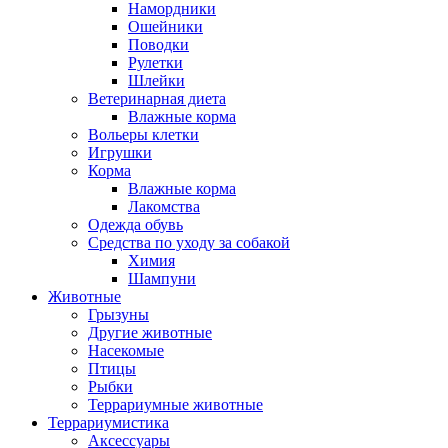
Намордники
Ошейники
Поводки
Рулетки
Шлейки
Ветеринарная диета
Влажные корма
Вольеры клетки
Игрушки
Корма
Влажные корма
Лакомства
Одежда обувь
Средства по уходу за собакой
Химия
Шампуни
Животные
Грызуны
Другие животные
Насекомые
Птицы
Рыбки
Террариумные животные
Террариумистика
Аксессуары