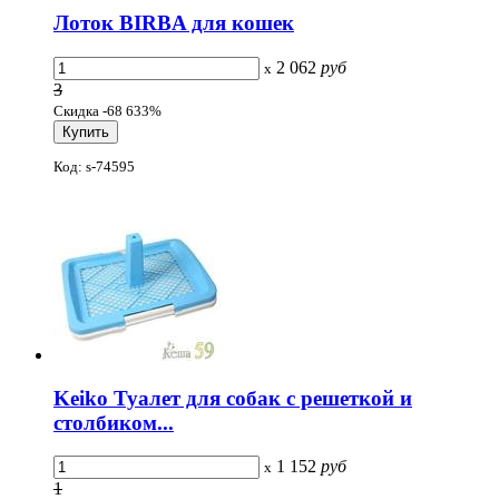
Лоток BIRBA для кошек
2 062
руб
x
3
Скидка -68 633%
Код: s-74595
Keiko Туалет для собак с решеткой и
столбиком...
1 152
руб
x
1