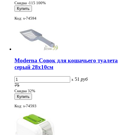
Скидка -115 100%
Код: s-74594
Moderna Совок для кошачьего туалета
серый 28x10см
51
руб
x
75
Скидка 32%
Код: s-74593