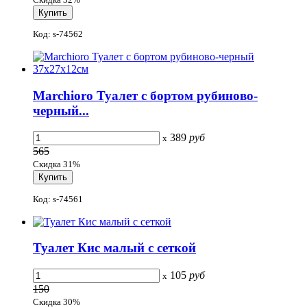
Код: s-74562
Marchioro Туалет с бортом рубиново-
черный...
389
руб
x
565
Скидка 31%
Код: s-74561
Туалет Кис малый с сеткой
105
руб
x
150
Скидка 30%