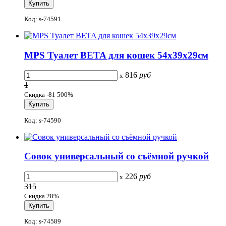
Код: s-74591
MPS Туалет BETA для кошек 54x39x29см
816
руб
x
1
Скидка -81 500%
Код: s-74590
Совок универсальный со съёмной ручкой
226
руб
x
315
Скидка 28%
Код: s-74589