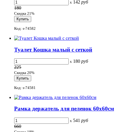
142
руб
x
180
Скидка 21%
Код: s-74582
Туалет Кошка малый с сеткой
180
руб
x
225
Скидка 20%
Код: s-74581
Рамка держатель для пеленок 60x60см
541
руб
x
660
Скидка 18%