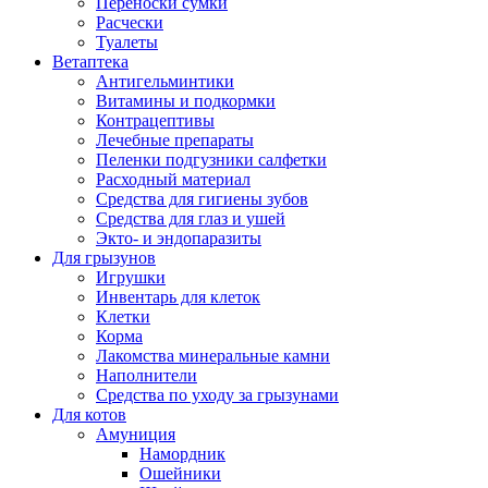
Переноски сумки
Расчески
Туалеты
Ветаптека
Антигельминтики
Витамины и подкормки
Контрацептивы
Лечебные препараты
Пеленки подгузники салфетки
Расходный материал
Средства для гигиены зубов
Средства для глаз и ушей
Экто- и эндопаразиты
Для грызунов
Игрушки
Инвентарь для клеток
Клетки
Корма
Лакомства минеральные камни
Наполнители
Средства по уходу за грызунами
Для котов
Амуниция
Намордник
Ошейники