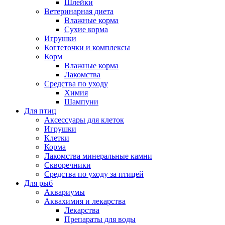
Шлейки
Ветеринарная диета
Влажные корма
Сухие корма
Игрушки
Когтеточки и комплексы
Корм
Влажные корма
Лакомства
Средства по уходу
Химия
Шампуни
Для птиц
Аксессуары для клеток
Игрушки
Клетки
Корма
Лакомства минеральные камни
Скворечники
Средства по уходу за птицей
Для рыб
Аквариумы
Аквахимия и лекарства
Лекарства
Препараты для воды