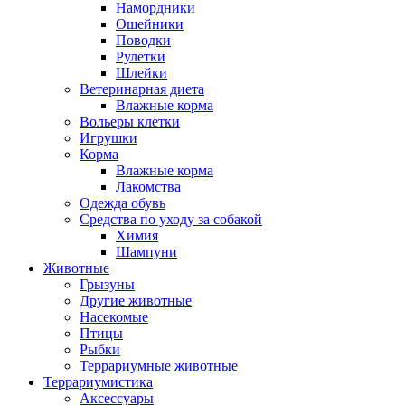
Намордники
Ошейники
Поводки
Рулетки
Шлейки
Ветеринарная диета
Влажные корма
Вольеры клетки
Игрушки
Корма
Влажные корма
Лакомства
Одежда обувь
Средства по уходу за собакой
Химия
Шампуни
Животные
Грызуны
Другие животные
Насекомые
Птицы
Рыбки
Террариумные животные
Террариумистика
Аксессуары