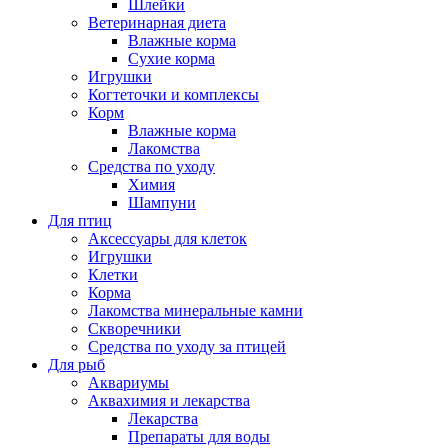
Шлейки
Ветеринарная диета
Влажные корма
Сухие корма
Игрушки
Когтеточки и комплексы
Корм
Влажные корма
Лакомства
Средства по уходу
Химия
Шампуни
Для птиц
Аксессуары для клеток
Игрушки
Клетки
Корма
Лакомства минеральные камни
Скворечники
Средства по уходу за птицей
Для рыб
Аквариумы
Аквахимия и лекарства
Лекарства
Препараты для воды