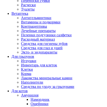
Переноски сумки
Расчески
Туалеты
Ветаптека
Антигельминтики
Витамины и подкормки
Контрацептивы
Лечебные препараты
Пеленки подгузники салфетки
Расходный материал
Средства для гигиены зубов
Средства для глаз и ушей
Экто- и эндопаразиты
Для грызунов
Игрушки
Инвентарь для клеток
Клетки
Корма
Лакомства минеральные камни
Наполнители
Средства по уходу за грызунами
Для котов
Амуниция
Намордник
Ошейники