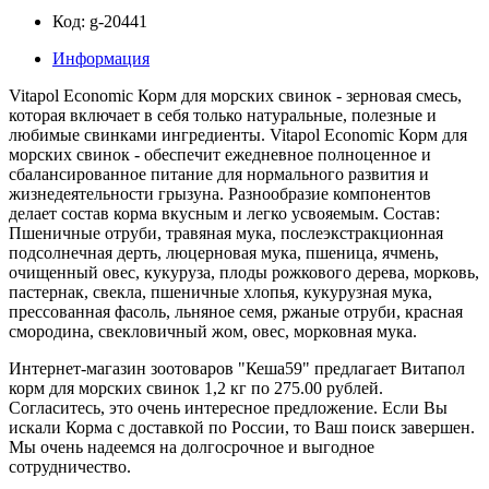
Код: g-20441
Информация
Vitapol Economic Корм для морских свинок - зерновая смесь,
которая включает в себя только натуральные, полезные и
любимые свинками ингредиенты. Vitapol Economic Корм для
морских свинок - обеспечит ежедневное полноценное и
сбалансированное питание для нормального развития и
жизнедеятельности грызуна. Разнообразие компонентов
делает состав корма вкусным и легко усвояемым. Состав:
Пшеничные отруби, травяная мука, послеэкстракционная
подсолнечная дерть, люцерновая мука, пшеница, ячмень,
очищенный овес, кукуруза, плоды рожкового дерева, морковь,
пастернак, свекла, пшеничные хлопья, кукурузная мука,
прессованная фасоль, льняное семя, ржаные отруби, красная
смородина, свекловичный жом, овес, морковная мука.
Интернет-магазин зоотоваров "Кеша59" предлагает Витапол
корм для морских свинок 1,2 кг по 275.00 рублей.
Согласитесь, это очень интересное предложение. Если Вы
искали Корма с доставкой по России, то Ваш поиск завершен.
Мы очень надеемся на долгосрочное и выгодное
сотрудничество.