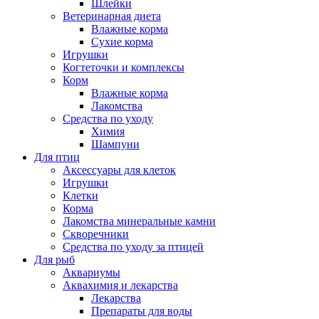
Шлейки
Ветеринарная диета
Влажные корма
Сухие корма
Игрушки
Когтеточки и комплексы
Корм
Влажные корма
Лакомства
Средства по уходу
Химия
Шампуни
Для птиц
Аксессуары для клеток
Игрушки
Клетки
Корма
Лакомства минеральные камни
Скворечники
Средства по уходу за птицей
Для рыб
Аквариумы
Аквахимия и лекарства
Лекарства
Препараты для воды