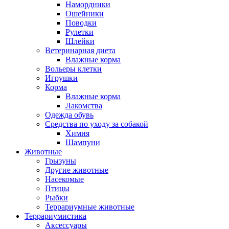
Намордники
Ошейники
Поводки
Рулетки
Шлейки
Ветеринарная диета
Влажные корма
Вольеры клетки
Игрушки
Корма
Влажные корма
Лакомства
Одежда обувь
Средства по уходу за собакой
Химия
Шампуни
Животные
Грызуны
Другие животные
Насекомые
Птицы
Рыбки
Террариумные животные
Террариумистика
Аксессуары