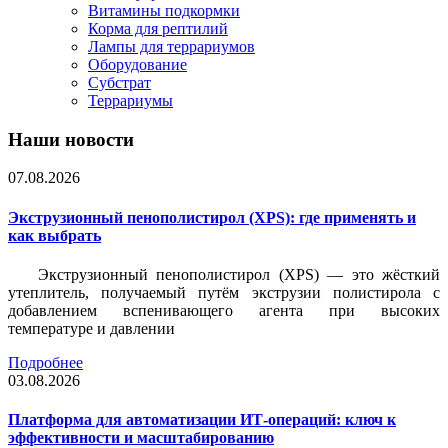
Витамины подкормки
Корма для рептилий
Лампы для террариумов
Оборудование
Субстрат
Террариумы
Наши новости
07.08.2026
Экструзионный пенополистирол (XPS): где применять и
как выбрать
Экструзионный пенополистирол (XPS) — это жёсткий
утеплитель, получаемый путём экструзии полистирола с
добавлением вспенивающего агента при высоких
температуре и давлении
Подробнее
03.08.2026
Платформа для автоматизации ИТ-операций: ключ к
эффективности и масштабированию