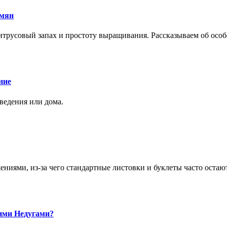
емян
трусовый запах и простоту выращивания. Рассказываем об особе
ние
аведения или дома.
ями, из-за чего стандартные листовки и буклеты часто остаю
ими Недугами?