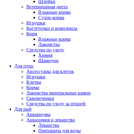
Шлейки
Ветеринарная диета
Влажные корма
Сухие корма
Игрушки
Когтеточки и комплексы
Корм
Влажные корма
Лакомства
Средства по уходу
Химия
Шампуни
Для птиц
Аксессуары для клеток
Игрушки
Клетки
Корма
Лакомства минеральные камни
Скворечники
Средства по уходу за птицей
Для рыб
Аквариумы
Аквахимия и лекарства
Лекарства
Препараты для воды