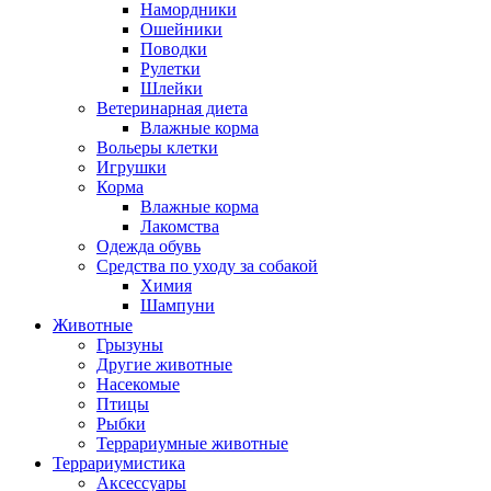
Намордники
Ошейники
Поводки
Рулетки
Шлейки
Ветеринарная диета
Влажные корма
Вольеры клетки
Игрушки
Корма
Влажные корма
Лакомства
Одежда обувь
Средства по уходу за собакой
Химия
Шампуни
Животные
Грызуны
Другие животные
Насекомые
Птицы
Рыбки
Террариумные животные
Террариумистика
Аксессуары