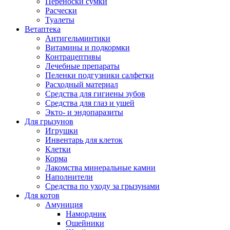
Переноски сумки
Расчески
Туалеты
Ветаптека
Антигельминтики
Витамины и подкормки
Контрацептивы
Лечебные препараты
Пеленки подгузники салфетки
Расходный материал
Средства для гигиены зубов
Средства для глаз и ушей
Экто- и эндопаразиты
Для грызунов
Игрушки
Инвентарь для клеток
Клетки
Корма
Лакомства минеральные камни
Наполнители
Средства по уходу за грызунами
Для котов
Амуниция
Намордник
Ошейники