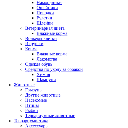
Намордники
Ошейники
Поводки
Рулетки
Шлейки
Ветеринарная диета
Влажные корма
Вольеры клетки
Игрушки
Корма
Влажные корма
Лакомства
Одежда обувь
Средства по уходу за собакой
Химия
Шампуни
Животные
Грызуны
Другие животные
Насекомые
Птицы
Рыбки
Террариумные животные
Террариумистика
Аксессуары