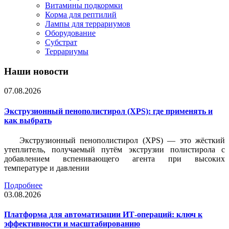
Витамины подкормки
Корма для рептилий
Лампы для террариумов
Оборудование
Субстрат
Террариумы
Наши новости
07.08.2026
Экструзионный пенополистирол (XPS): где применять и
как выбрать
Экструзионный пенополистирол (XPS) — это жёсткий
утеплитель, получаемый путём экструзии полистирола с
добавлением вспенивающего агента при высоких
температуре и давлении
Подробнее
03.08.2026
Платформа для автоматизации ИТ-операций: ключ к
эффективности и масштабированию