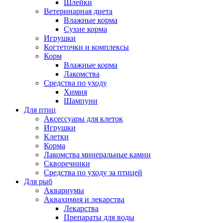
Шлейки
Ветеринарная диета
Влажные корма
Сухие корма
Игрушки
Когтеточки и комплексы
Корм
Влажные корма
Лакомства
Средства по уходу
Химия
Шампуни
Для птиц
Аксессуары для клеток
Игрушки
Клетки
Корма
Лакомства минеральные камни
Скворечники
Средства по уходу за птицей
Для рыб
Аквариумы
Аквахимия и лекарства
Лекарства
Препараты для воды