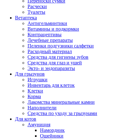
Переноски сумки
Расчески
Туалеты
Ветаптека
Антигельминтики
Витамины и подкормки
Контрацептивы
Лечебные препараты
Пеленки подгузники салфетки
Расходный материал
Средства для гигиены зубов
Средства для глаз и ушей
Экто- и эндопаразиты
Для грызунов
Игрушки
Инвентарь для клеток
Клетки
Корма
Лакомства минеральные камни
Наполнители
Средства по уходу за грызунами
Для котов
Амуниция
Намордник
Ошейники