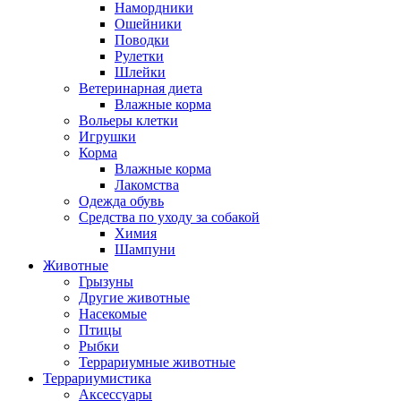
Намордники
Ошейники
Поводки
Рулетки
Шлейки
Ветеринарная диета
Влажные корма
Вольеры клетки
Игрушки
Корма
Влажные корма
Лакомства
Одежда обувь
Средства по уходу за собакой
Химия
Шампуни
Животные
Грызуны
Другие животные
Насекомые
Птицы
Рыбки
Террариумные животные
Террариумистика
Аксессуары