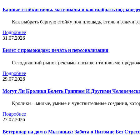
Барные стойки: виды, материалы и как выбрать под заведе
Как выбрать барную стойку под площадь, стиль и задачи з
Подробнее
31.07.2026
Билет c промокодом: печать и персонализация
Сегодняшний рынок рекламы насыщен типовыми предложени
Подробнее
29.07.2026
Могут Ли Кролики Болеть Гриппом И Другими Человеческ
Кролики – милые, умные и чувствительные создания, кото
Подробнее
27.07.2026
Ветеринар на дом в Мытищах: Забота о Питомце Без Стресс