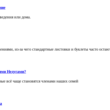
ние
аведения или дома.
ями, из-за чего стандартные листовки и буклеты часто остаю
ими Недугами?
рые всё чаще становятся членами наших семей
а