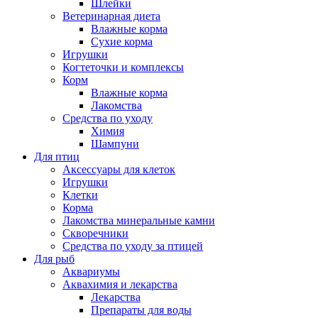
Шлейки
Ветеринарная диета
Влажные корма
Сухие корма
Игрушки
Когтеточки и комплексы
Корм
Влажные корма
Лакомства
Средства по уходу
Химия
Шампуни
Для птиц
Аксессуары для клеток
Игрушки
Клетки
Корма
Лакомства минеральные камни
Скворечники
Средства по уходу за птицей
Для рыб
Аквариумы
Аквахимия и лекарства
Лекарства
Препараты для воды