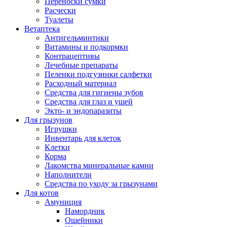
Переноски сумки
Расчески
Туалеты
Ветаптека
Антигельминтики
Витамины и подкормки
Контрацептивы
Лечебные препараты
Пеленки подгузники салфетки
Расходный материал
Средства для гигиены зубов
Средства для глаз и ушей
Экто- и эндопаразиты
Для грызунов
Игрушки
Инвентарь для клеток
Клетки
Корма
Лакомства минеральные камни
Наполнители
Средства по уходу за грызунами
Для котов
Амуниция
Намордник
Ошейники