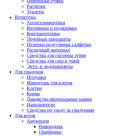
Переноски сумки
Расчески
Туалеты
Ветаптека
Антигельминтики
Витамины и подкормки
Контрацептивы
Лечебные препараты
Пеленки подгузники салфетки
Расходный материал
Средства для гигиены зубов
Средства для глаз и ушей
Экто- и эндопаразиты
Для грызунов
Игрушки
Инвентарь для клеток
Клетки
Корма
Лакомства минеральные камни
Наполнители
Средства по уходу за грызунами
Для котов
Амуниция
Намордник
Ошейники