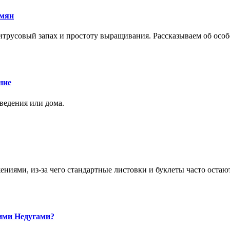
емян
трусовый запах и простоту выращивания. Рассказываем об особе
ние
аведения или дома.
ями, из-за чего стандартные листовки и буклеты часто остаю
ими Недугами?