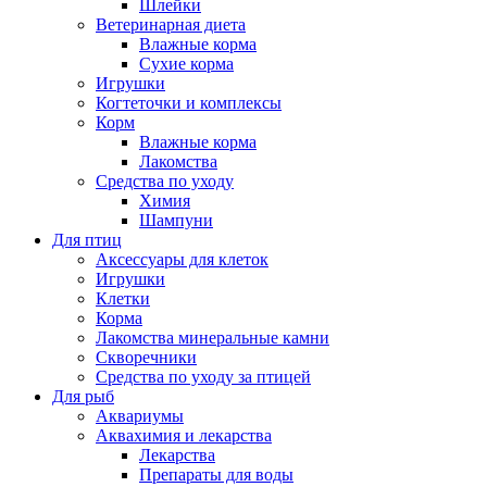
Шлейки
Ветеринарная диета
Влажные корма
Сухие корма
Игрушки
Когтеточки и комплексы
Корм
Влажные корма
Лакомства
Средства по уходу
Химия
Шампуни
Для птиц
Аксессуары для клеток
Игрушки
Клетки
Корма
Лакомства минеральные камни
Скворечники
Средства по уходу за птицей
Для рыб
Аквариумы
Аквахимия и лекарства
Лекарства
Препараты для воды