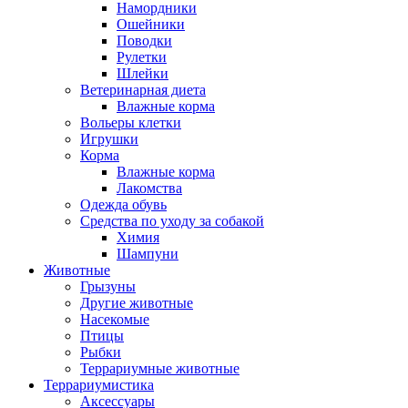
Намордники
Ошейники
Поводки
Рулетки
Шлейки
Ветеринарная диета
Влажные корма
Вольеры клетки
Игрушки
Корма
Влажные корма
Лакомства
Одежда обувь
Средства по уходу за собакой
Химия
Шампуни
Животные
Грызуны
Другие животные
Насекомые
Птицы
Рыбки
Террариумные животные
Террариумистика
Аксессуары