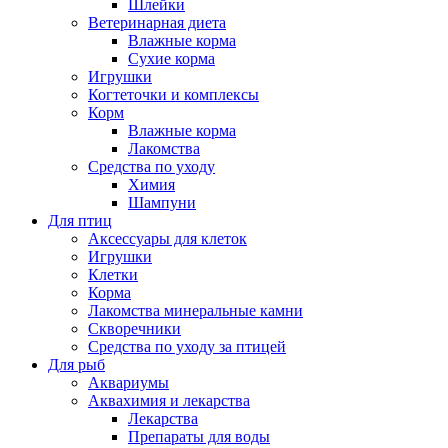
Шлейки
Ветеринарная диета
Влажные корма
Сухие корма
Игрушки
Когтеточки и комплексы
Корм
Влажные корма
Лакомства
Средства по уходу
Химия
Шампуни
Для птиц
Аксессуары для клеток
Игрушки
Клетки
Корма
Лакомства минеральные камни
Скворечники
Средства по уходу за птицей
Для рыб
Аквариумы
Аквахимия и лекарства
Лекарства
Препараты для воды