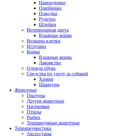
Намордники
Ошейники
Поводки
Рулетки
Шлейки
Ветеринарная диета
Влажные корма
Вольеры клетки
Игрушки
Корма
Влажные корма
Лакомства
Одежда обувь
Средства по уходу за собакой
Химия
Шампуни
Животные
Грызуны
Другие животные
Насекомые
Птицы
Рыбки
Террариумные животные
Террариумистика
Аксессуары