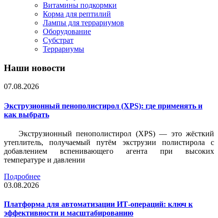
Витамины подкормки
Корма для рептилий
Лампы для террариумов
Оборудование
Субстрат
Террариумы
Наши новости
07.08.2026
Экструзионный пенополистирол (XPS): где применять и
как выбрать
Экструзионный пенополистирол (XPS) — это жёсткий
утеплитель, получаемый путём экструзии полистирола с
добавлением вспенивающего агента при высоких
температуре и давлении
Подробнее
03.08.2026
Платформа для автоматизации ИТ-операций: ключ к
эффективности и масштабированию