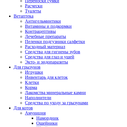
Переноски сумки
Расчески
Туалеты
Ветаптека
Антигельминтики
Витамины и подкормки
Контрацептивы
Лечебные препараты
Пеленки подгузники салфетки
Расходный материал
Средства для гигиены зубов
Средства для глаз и ушей
Экто- и эндопаразиты
Для грызунов
Игрушки
Инвентарь для клеток
Клетки
Корма
Лакомства минеральные камни
Наполнители
Средства по уходу за грызунами
Для котов
Амуниция
Намордник
Ошейники