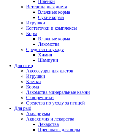
Шлейки
Ветеринарная диета
Влажные корма
Сухие корма
Игрушки
Когтеточки и комплексы
Корм
Влажные корма
Лакомства
Средства по уходу
Химия
Шампуни
Для птиц
Аксессуары для клеток
Игрушки
Клетки
Корма
Лакомства минеральные камни
Скворечники
Средства по уходу за птицей
Для рыб
Аквариумы
Аквахимия и лекарства
Лекарства
Препараты для воды