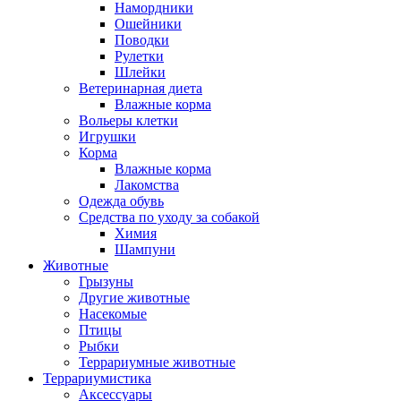
Намордники
Ошейники
Поводки
Рулетки
Шлейки
Ветеринарная диета
Влажные корма
Вольеры клетки
Игрушки
Корма
Влажные корма
Лакомства
Одежда обувь
Средства по уходу за собакой
Химия
Шампуни
Животные
Грызуны
Другие животные
Насекомые
Птицы
Рыбки
Террариумные животные
Террариумистика
Аксессуары