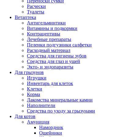
Переноски сумки
Расчески
Туалеты
Ветаптека
Антигельминтики
Витамины и подкормки
Контрацептивы
Лечебные препараты
Пеленки подгузники салфетки
Расходный материал
Средства для гигиены зубов
Средства для глаз и ушей
Экто- и эндопаразиты
Для грызунов
Игрушки
Инвентарь для клеток
Клетки
Корма
Лакомства минеральные камни
Наполнители
Средства по уходу за грызунами
Для котов
Амуниция
Намордник
Ошейники