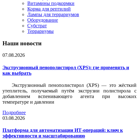
Витамины подкормки
Корма для рептилий
Лампы для террариумов
Оборудование
Субстрат
Террариумы
Наши новости
07.08.2026
Экструзионный пенополистирол (XPS): где применять и
как выбрать
Экструзионный пенополистирол (XPS) — это жёсткий
утеплитель, получаемый путём экструзии полистирола с
добавлением вспенивающего агента при высоких
температуре и давлении
Подробнее
03.08.2026
Платформа для автоматизации ИТ-операций: ключ к
эффективности и масштабированию