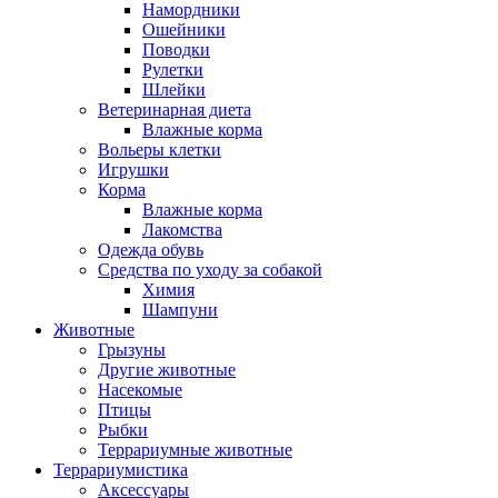
Намордники
Ошейники
Поводки
Рулетки
Шлейки
Ветеринарная диета
Влажные корма
Вольеры клетки
Игрушки
Корма
Влажные корма
Лакомства
Одежда обувь
Средства по уходу за собакой
Химия
Шампуни
Животные
Грызуны
Другие животные
Насекомые
Птицы
Рыбки
Террариумные животные
Террариумистика
Аксессуары