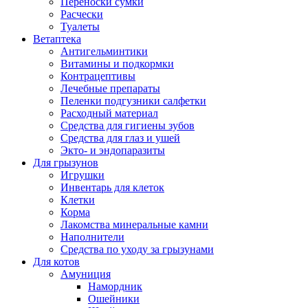
Переноски сумки
Расчески
Туалеты
Ветаптека
Антигельминтики
Витамины и подкормки
Контрацептивы
Лечебные препараты
Пеленки подгузники салфетки
Расходный материал
Средства для гигиены зубов
Средства для глаз и ушей
Экто- и эндопаразиты
Для грызунов
Игрушки
Инвентарь для клеток
Клетки
Корма
Лакомства минеральные камни
Наполнители
Средства по уходу за грызунами
Для котов
Амуниция
Намордник
Ошейники