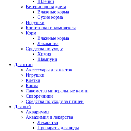
Шлейки
Ветеринарная диета
Влажные корма
Сухие корма
Игрушки
Когтеточки и комплексы
Корм
Влажные корма
Лакомства
Средства по уходу
Химия
Шампуни
Для птиц
Аксессуары для клеток
Игрушки
Клетки
Корма
Лакомства минеральные камни
Скворечники
Средства по уходу за птицей
Для рыб
Аквариумы
Аквахимия и лекарства
Лекарства
Препараты для воды