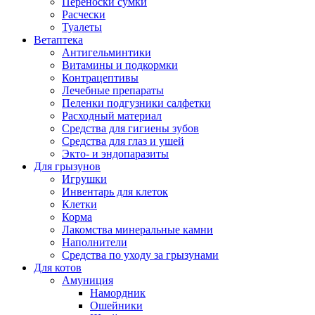
Переноски сумки
Расчески
Туалеты
Ветаптека
Антигельминтики
Витамины и подкормки
Контрацептивы
Лечебные препараты
Пеленки подгузники салфетки
Расходный материал
Средства для гигиены зубов
Средства для глаз и ушей
Экто- и эндопаразиты
Для грызунов
Игрушки
Инвентарь для клеток
Клетки
Корма
Лакомства минеральные камни
Наполнители
Средства по уходу за грызунами
Для котов
Амуниция
Намордник
Ошейники