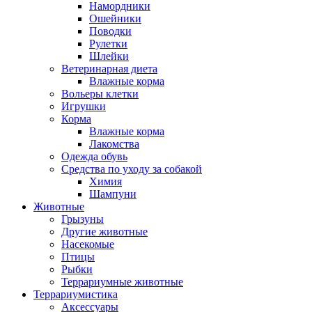
Намордники
Ошейники
Поводки
Рулетки
Шлейки
Ветеринарная диета
Влажные корма
Вольеры клетки
Игрушки
Корма
Влажные корма
Лакомства
Одежда обувь
Средства по уходу за собакой
Химия
Шампуни
Животные
Грызуны
Другие животные
Насекомые
Птицы
Рыбки
Террариумные животные
Террариумистика
Аксессуары