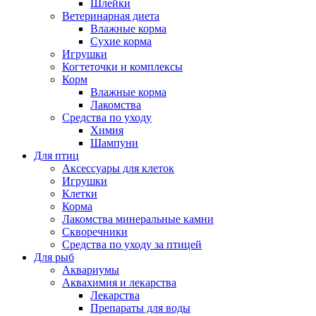
Шлейки
Ветеринарная диета
Влажные корма
Сухие корма
Игрушки
Когтеточки и комплексы
Корм
Влажные корма
Лакомства
Средства по уходу
Химия
Шампуни
Для птиц
Аксессуары для клеток
Игрушки
Клетки
Корма
Лакомства минеральные камни
Скворечники
Средства по уходу за птицей
Для рыб
Аквариумы
Аквахимия и лекарства
Лекарства
Препараты для воды