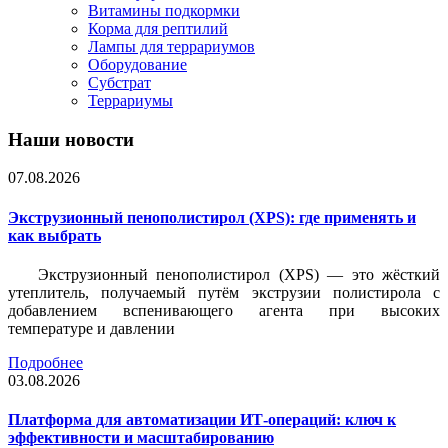
Витамины подкормки
Корма для рептилий
Лампы для террариумов
Оборудование
Субстрат
Террариумы
Наши новости
07.08.2026
Экструзионный пенополистирол (XPS): где применять и
как выбрать
Экструзионный пенополистирол (XPS) — это жёсткий
утеплитель, получаемый путём экструзии полистирола с
добавлением вспенивающего агента при высоких
температуре и давлении
Подробнее
03.08.2026
Платформа для автоматизации ИТ-операций: ключ к
эффективности и масштабированию