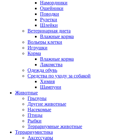
Намордники
Ошейники
Поводки
Рулетки
Шлейки
Ветеринарная диета
Влажные корма
Вольеры клетки
Игрушки
Корма
Влажные корма
Лакомства
Одежда обувь
Средства по уходу за собакой
Химия
Шампуни
Животные
Грызуны
Другие животные
Насекомые
Птицы
Рыбки
Террариумные животные
Террариумистика
Аксессуары