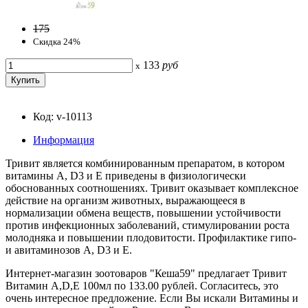
175
Скидка 24%
133
руб
x
Код: v-10113
Информация
Тривит является комбинированным препаратом, в котором
витамины А, D3 и Е приведены в физиологически
обоснованных соотношениях. Тривит оказывает комплексное
действие на организм животных, выражающееся в
нормализации обмена веществ, повышении устойчивости
против инфекционных заболеваний, стимулировании роста
молодняка и повышении плодовитости. Профилактике гипо-
и авитаминозов А, D3 и Е.
Интернет-магазин зоотоваров "Кеша59" предлагает Тривит
Витамин А,D,Е 100мл по 133.00 рублей. Согласитесь, это
очень интересное предложение. Если Вы искали Витамины и