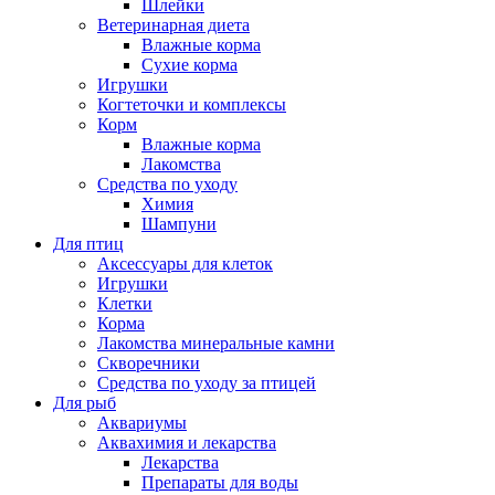
Шлейки
Ветеринарная диета
Влажные корма
Сухие корма
Игрушки
Когтеточки и комплексы
Корм
Влажные корма
Лакомства
Средства по уходу
Химия
Шампуни
Для птиц
Аксессуары для клеток
Игрушки
Клетки
Корма
Лакомства минеральные камни
Скворечники
Средства по уходу за птицей
Для рыб
Аквариумы
Аквахимия и лекарства
Лекарства
Препараты для воды