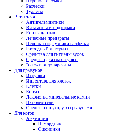
Переноски сумки
Расчески
Туалеты
Ветаптека
Антигельминтики
Витамины и подкормки
Контрацептивы
Лечебные препараты
Пеленки подгузники салфетки
Расходный материал
Средства для гигиены зубов
Средства для глаз и ушей
Экто- и эндопаразиты
Для грызунов
Игрушки
Инвентарь для клеток
Клетки
Корма
Лакомства минеральные камни
Наполнители
Средства по уходу за грызунами
Для котов
Амуниция
Намордник
Ошейники