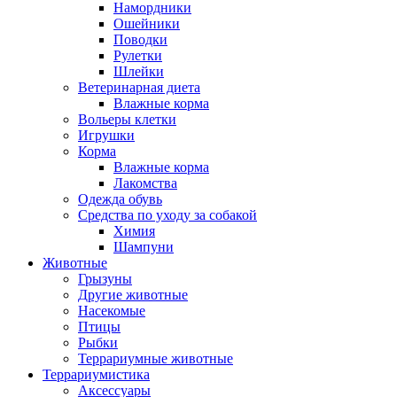
Намордники
Ошейники
Поводки
Рулетки
Шлейки
Ветеринарная диета
Влажные корма
Вольеры клетки
Игрушки
Корма
Влажные корма
Лакомства
Одежда обувь
Средства по уходу за собакой
Химия
Шампуни
Животные
Грызуны
Другие животные
Насекомые
Птицы
Рыбки
Террариумные животные
Террариумистика
Аксессуары