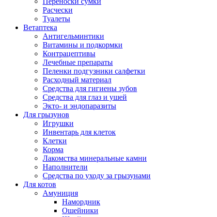
Переноски сумки
Расчески
Туалеты
Ветаптека
Антигельминтики
Витамины и подкормки
Контрацептивы
Лечебные препараты
Пеленки подгузники салфетки
Расходный материал
Средства для гигиены зубов
Средства для глаз и ушей
Экто- и эндопаразиты
Для грызунов
Игрушки
Инвентарь для клеток
Клетки
Корма
Лакомства минеральные камни
Наполнители
Средства по уходу за грызунами
Для котов
Амуниция
Намордник
Ошейники