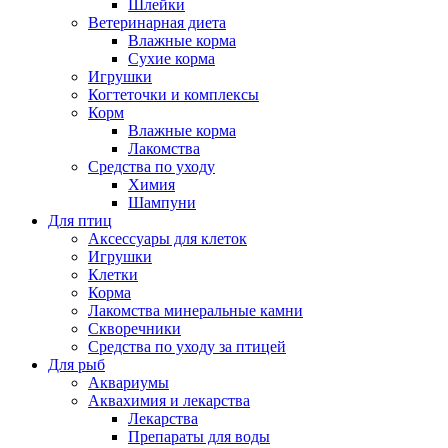
Шлейки
Ветеринарная диета
Влажные корма
Сухие корма
Игрушки
Когтеточки и комплексы
Корм
Влажные корма
Лакомства
Средства по уходу
Химия
Шампуни
Для птиц
Аксессуары для клеток
Игрушки
Клетки
Корма
Лакомства минеральные камни
Скворечники
Средства по уходу за птицей
Для рыб
Аквариумы
Аквахимия и лекарства
Лекарства
Препараты для воды