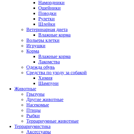
Намордники
Ошейники
Поводки
Рулетки
Шлейки
Ветеринарная диета
Влажные корма
Вольеры клетки
Игрушки
Корма
Влажные корма
Лакомства
Одежда обувь
Средства по уходу за собакой
Химия
Шампуни
Животные
Грызуны
Другие животные
Насекомые
Птицы
Рыбки
Террариумные животные
Террариумистика
Аксессуары