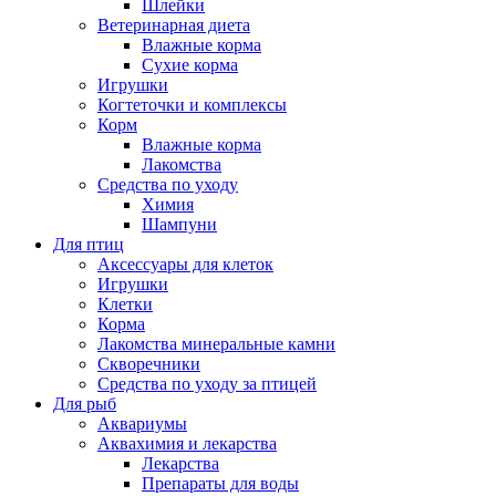
Шлейки
Ветеринарная диета
Влажные корма
Сухие корма
Игрушки
Когтеточки и комплексы
Корм
Влажные корма
Лакомства
Средства по уходу
Химия
Шампуни
Для птиц
Аксессуары для клеток
Игрушки
Клетки
Корма
Лакомства минеральные камни
Скворечники
Средства по уходу за птицей
Для рыб
Аквариумы
Аквахимия и лекарства
Лекарства
Препараты для воды