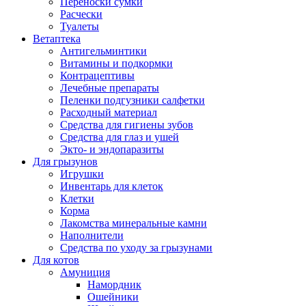
Переноски сумки
Расчески
Туалеты
Ветаптека
Антигельминтики
Витамины и подкормки
Контрацептивы
Лечебные препараты
Пеленки подгузники салфетки
Расходный материал
Средства для гигиены зубов
Средства для глаз и ушей
Экто- и эндопаразиты
Для грызунов
Игрушки
Инвентарь для клеток
Клетки
Корма
Лакомства минеральные камни
Наполнители
Средства по уходу за грызунами
Для котов
Амуниция
Намордник
Ошейники