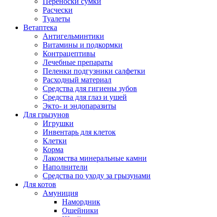
Переноски сумки
Расчески
Туалеты
Ветаптека
Антигельминтики
Витамины и подкормки
Контрацептивы
Лечебные препараты
Пеленки подгузники салфетки
Расходный материал
Средства для гигиены зубов
Средства для глаз и ушей
Экто- и эндопаразиты
Для грызунов
Игрушки
Инвентарь для клеток
Клетки
Корма
Лакомства минеральные камни
Наполнители
Средства по уходу за грызунами
Для котов
Амуниция
Намордник
Ошейники