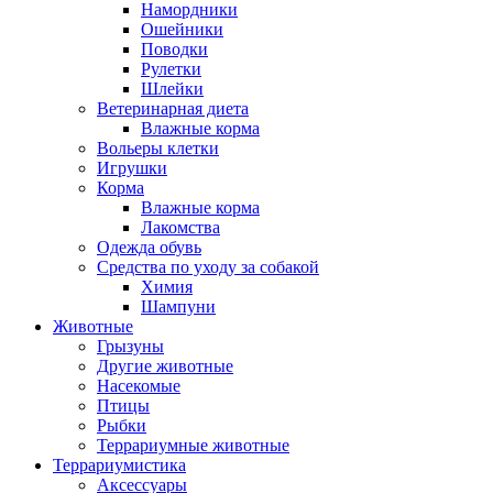
Намордники
Ошейники
Поводки
Рулетки
Шлейки
Ветеринарная диета
Влажные корма
Вольеры клетки
Игрушки
Корма
Влажные корма
Лакомства
Одежда обувь
Средства по уходу за собакой
Химия
Шампуни
Животные
Грызуны
Другие животные
Насекомые
Птицы
Рыбки
Террариумные животные
Террариумистика
Аксессуары