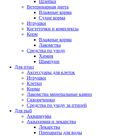
Шлейки
Ветеринарная диета
Влажные корма
Сухие корма
Игрушки
Когтеточки и комплексы
Корм
Влажные корма
Лакомства
Средства по уходу
Химия
Шампуни
Для птиц
Аксессуары для клеток
Игрушки
Клетки
Корма
Лакомства минеральные камни
Скворечники
Средства по уходу за птицей
Для рыб
Аквариумы
Аквахимия и лекарства
Лекарства
Препараты для воды