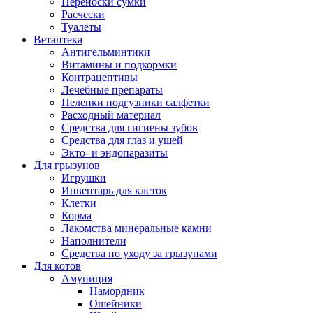
Переноски сумки
Расчески
Туалеты
Ветаптека
Антигельминтики
Витамины и подкормки
Контрацептивы
Лечебные препараты
Пеленки подгузники салфетки
Расходный материал
Средства для гигиены зубов
Средства для глаз и ушей
Экто- и эндопаразиты
Для грызунов
Игрушки
Инвентарь для клеток
Клетки
Корма
Лакомства минеральные камни
Наполнители
Средства по уходу за грызунами
Для котов
Амуниция
Намордник
Ошейники