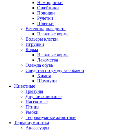
Намордники
Ошейники
Поводки
Рулетки
Шлейки
Ветеринарная диета
Влажные корма
Вольеры клетки
Игрушки
Корма
Влажные корма
Лакомства
Одежда обувь
Средства по уходу за собакой
Химия
Шампуни
Животные
Грызуны
Другие животные
Насекомые
Птицы
Рыбки
Террариумные животные
Террариумистика
Аксессуары