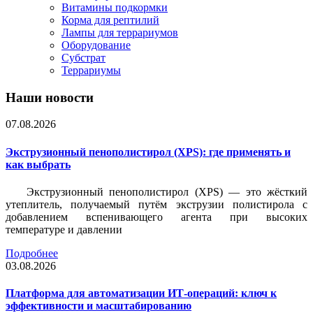
Витамины подкормки
Корма для рептилий
Лампы для террариумов
Оборудование
Субстрат
Террариумы
Наши новости
07.08.2026
Экструзионный пенополистирол (XPS): где применять и
как выбрать
Экструзионный пенополистирол (XPS) — это жёсткий
утеплитель, получаемый путём экструзии полистирола с
добавлением вспенивающего агента при высоких
температуре и давлении
Подробнее
03.08.2026
Платформа для автоматизации ИТ-операций: ключ к
эффективности и масштабированию