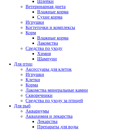
Шлейки
Ветеринарная диета
Влажные корма
Сухие корма
Игрушки
Когтеточки и комплексы
Корм
Влажные корма
Лакомства
Средства по уходу
Химия
Шампуни
Для птиц
Аксессуары для клеток
Игрушки
Клетки
Корма
Лакомства минеральные камни
Скворечники
Средства по уходу за птицей
Для рыб
Аквариумы
Аквахимия и лекарства
Лекарства
Препараты для воды