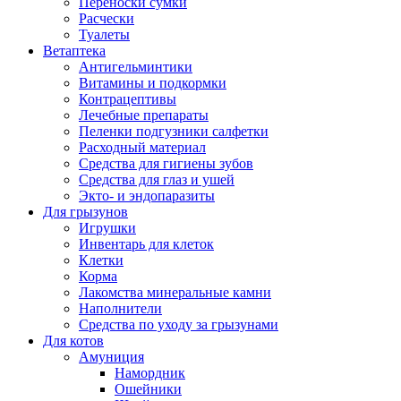
Переноски сумки
Расчески
Туалеты
Ветаптека
Антигельминтики
Витамины и подкормки
Контрацептивы
Лечебные препараты
Пеленки подгузники салфетки
Расходный материал
Средства для гигиены зубов
Средства для глаз и ушей
Экто- и эндопаразиты
Для грызунов
Игрушки
Инвентарь для клеток
Клетки
Корма
Лакомства минеральные камни
Наполнители
Средства по уходу за грызунами
Для котов
Амуниция
Намордник
Ошейники