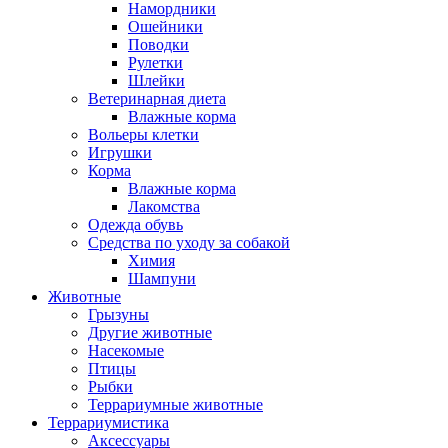
Намордники
Ошейники
Поводки
Рулетки
Шлейки
Ветеринарная диета
Влажные корма
Вольеры клетки
Игрушки
Корма
Влажные корма
Лакомства
Одежда обувь
Средства по уходу за собакой
Химия
Шампуни
Животные
Грызуны
Другие животные
Насекомые
Птицы
Рыбки
Террариумные животные
Террариумистика
Аксессуары