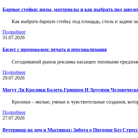
Барные стойки: виды, материалы и как выбрать под заведе
Как выбрать барную стойку под площадь, стиль и задачи з
Подробнее
31.07.2026
Билет c промокодом: печать и персонализация
Сегодняшний рынок рекламы насыщен типовыми предложени
Подробнее
29.07.2026
Могут Ли Кролики Болеть Гриппом И Другими Человеческ
Кролики – милые, умные и чувствительные создания, кото
Подробнее
27.07.2026
Ветеринар на дом в Мытищах: Забота о Питомце Без Стресс