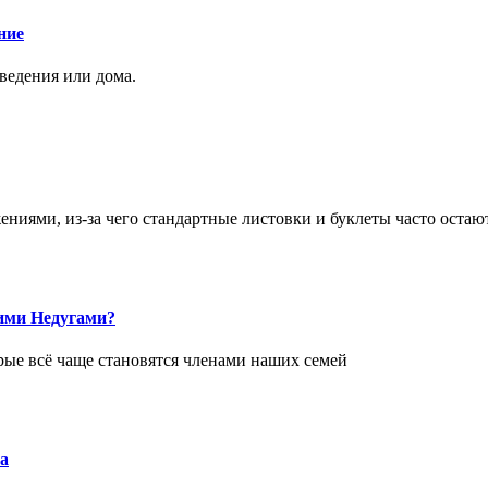
ние
аведения или дома.
ями, из-за чего стандартные листовки и буклеты часто остаю
ими Недугами?
рые всё чаще становятся членами наших семей
а