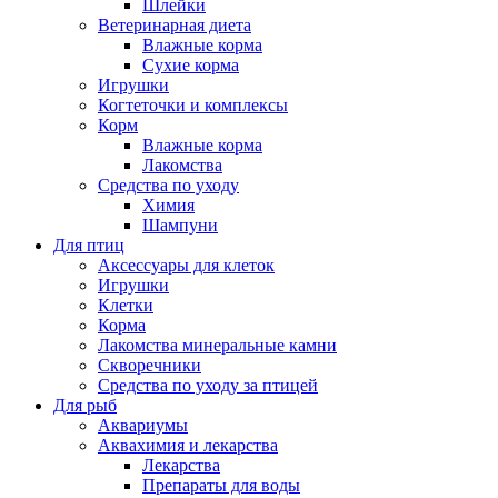
Шлейки
Ветеринарная диета
Влажные корма
Сухие корма
Игрушки
Когтеточки и комплексы
Корм
Влажные корма
Лакомства
Средства по уходу
Химия
Шампуни
Для птиц
Аксессуары для клеток
Игрушки
Клетки
Корма
Лакомства минеральные камни
Скворечники
Средства по уходу за птицей
Для рыб
Аквариумы
Аквахимия и лекарства
Лекарства
Препараты для воды