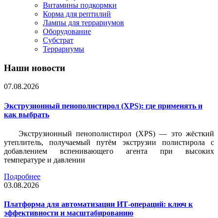
Витамины подкормки
Корма для рептилий
Лампы для террариумов
Оборудование
Субстрат
Террариумы
Наши новости
07.08.2026
Экструзионный пенополистирол (XPS): где применять и
как выбрать
Экструзионный пенополистирол (XPS) — это жёсткий
утеплитель, получаемый путём экструзии полистирола с
добавлением вспенивающего агента при высоких
температуре и давлении
Подробнее
03.08.2026
Платформа для автоматизации ИТ-операций: ключ к
эффективности и масштабированию