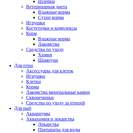
Шлейки
Ветеринарная диета
Влажные корма
Сухие корма
Игрушки
Когтеточки и комплексы
Корм
Влажные корма
Лакомства
Средства по уходу
Химия
Шампуни
Для птиц
Аксессуары для клеток
Игрушки
Клетки
Корма
Лакомства минеральные камни
Скворечники
Средства по уходу за птицей
Для рыб
Аквариумы
Аквахимия и лекарства
Лекарства
Препараты для воды