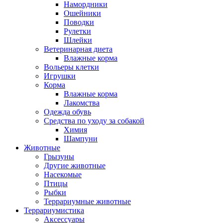
Намордники
Ошейники
Поводки
Рулетки
Шлейки
Ветеринарная диета
Влажные корма
Вольеры клетки
Игрушки
Корма
Влажные корма
Лакомства
Одежда обувь
Средства по уходу за собакой
Химия
Шампуни
Животные
Грызуны
Другие животные
Насекомые
Птицы
Рыбки
Террариумные животные
Террариумистика
Аксессуары