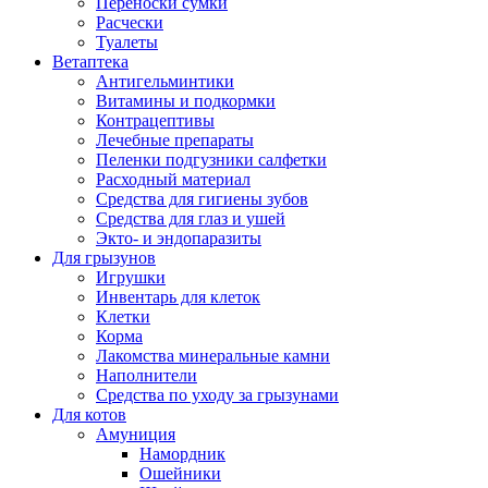
Переноски сумки
Расчески
Туалеты
Ветаптека
Антигельминтики
Витамины и подкормки
Контрацептивы
Лечебные препараты
Пеленки подгузники салфетки
Расходный материал
Средства для гигиены зубов
Средства для глаз и ушей
Экто- и эндопаразиты
Для грызунов
Игрушки
Инвентарь для клеток
Клетки
Корма
Лакомства минеральные камни
Наполнители
Средства по уходу за грызунами
Для котов
Амуниция
Намордник
Ошейники