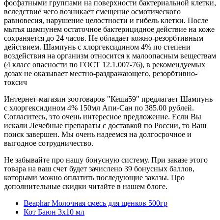
фосфатными группами на поверхности бактериальной клетки,
вследствие чего возникает смещение осмотического
равновесия, нарушение целостности и гибель клетки. После
мытья шампунем остаточное бактерицидное действие на коже
сохраняется до 24 часов. Не обладает кожно-резорбтивным
действием. Шампунь с хлоргексидином 4% по степени
воздействия на организм относится к малоопасным веществам
(4 класс опасности по ГОСТ 12.1.007-76), в рекомендуемых
дозах не оказывает местно-раздражающего, резорбтивно-
токсич
Интернет-магазин зоотоваров "Кеша59" предлагает Шампунь
с хлоргексидином 4% 150мл Апи-Сан по 385.00 рублей.
Согласитесь, это очень интересное предложение. Если Вы
искали Лечебные препараты с доставкой по России, то Ваш
поиск завершен. Мы очень надеемся на долгосрочное и
выгодное сотрудничество.
Не забывайте про нашу бонусную систему. При заказе этого
товара на ваш счет будет зачислено 39 бонусных баллов,
которыми можно оплатить последующие заказы. Про
дополнительные скидки читайте в нашем блоге.
Beaphar Молочная смесь для щенков 500гр
Кот Баюн 3x10 мл