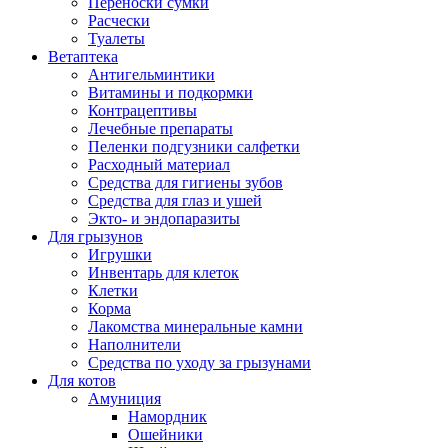
Переноски сумки
Расчески
Туалеты
Ветаптека
Антигельминтики
Витамины и подкормки
Контрацептивы
Лечебные препараты
Пеленки подгузники салфетки
Расходный материал
Средства для гигиены зубов
Средства для глаз и ушей
Экто- и эндопаразиты
Для грызунов
Игрушки
Инвентарь для клеток
Клетки
Корма
Лакомства минеральные камни
Наполнители
Средства по уходу за грызунами
Для котов
Амуниция
Намордник
Ошейники