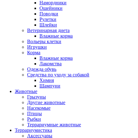
Намордники
Ошейники
Поводки
Рулетки
Шлейки
Ветеринарная диета
Влажные корма
Вольеры клетки
Игрушки
Корма
Влажные корма
Лакомства
Одежда обувь
Средства по уходу за собакой
Химия
Шампуни
Животные
Грызуны
Другие животные
Насекомые
Птицы
Рыбки
Террариумные животные
Террариумистика
Аксессуары