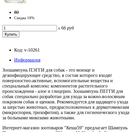
80
Скидка 18%
66
руб
x
Код: v-10261
Информация
Зоошампунь ПЭГГИ для собак - это моюще и
дезинфицирующее средство, в состав которого входят
поверхностно-активные, вспомогательные вещества и
специальный комплекс компонентов растительного
происхождения - алое и глицерин. Зоошампунь ПЕГГИ для
собак специально разработан для ухода за кожно-волосяным
покровом собак и щенков. Рекомендуется для щадящего ухода
за шерстью животных, предрасположенных к дерматомикозам
(микроспория, трихофития), а также для гигиенического ухода
за больными микозами животными.
Интернет-магазин зоотоваров "Кеша59" предлагает Шампунь