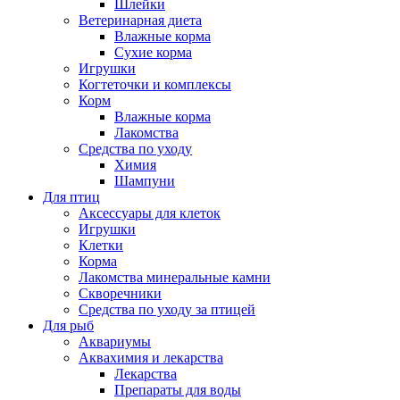
Шлейки
Ветеринарная диета
Влажные корма
Сухие корма
Игрушки
Когтеточки и комплексы
Корм
Влажные корма
Лакомства
Средства по уходу
Химия
Шампуни
Для птиц
Аксессуары для клеток
Игрушки
Клетки
Корма
Лакомства минеральные камни
Скворечники
Средства по уходу за птицей
Для рыб
Аквариумы
Аквахимия и лекарства
Лекарства
Препараты для воды