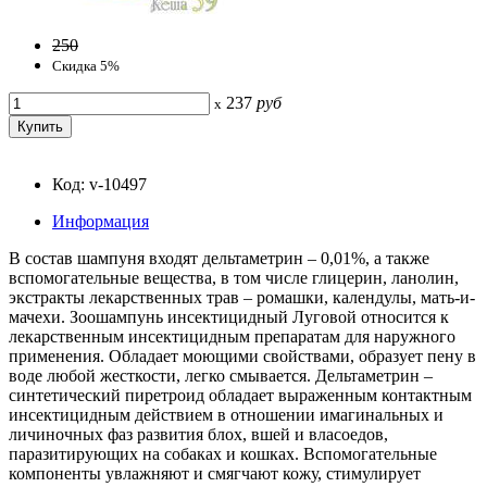
250
Скидка 5%
237
руб
x
Код: v-10497
Информация
В состав шампуня входят дельтаметрин – 0,01%, а также
вспомогательные вещества, в том числе глицерин, ланолин,
экстракты лекарственных трав – ромашки, календулы, мать-и-
мачехи. Зоошампунь инсектицидный Луговой относится к
лекарственным инсектицидным препаратам для наружного
применения. Обладает моющими свойствами, образует пену в
воде любой жесткости, легко смывается. Дельтаметрин –
синтетический пиретроид обладает выраженным контактным
инсектицидным действием в отношении имагинальных и
личиночных фаз развития блох, вшей и власоедов,
паразитирующих на собаках и кошках. Вспомогательные
компоненты увлажняют и смягчают кожу, стимулирует