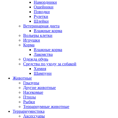
Намордники
Ошейники
Поводки
Рулетки
Шлейки
Ветеринарная диета
Влажные корма
Вольеры клетки
Игрушки
Корма
Влажные корма
Лакомства
Одежда обувь
Средства по уходу за собакой
Химия
Шампуни
Животные
Грызуны
Другие животные
Насекомые
Птицы
Рыбки
Террариумные животные
Террариумистика
Аксессуары