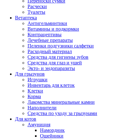
Переноски сумки
Расчески
Туалеты
Ветаптека
Антигельминтики
Витамины и подкормки
Контрацептивы
Лечебные препараты
Пеленки подгузники салфетки
Расходный материал
Средства для гигиены зубов
Средства для глаз и ушей
Экто- и эндопаразиты
Для грызунов
Игрушки
Инвентарь для клеток
Клетки
Корма
Лакомства минеральные камни
Наполнители
Средства по уходу за грызунами
Для котов
Амуниция
Намордник
Ошейники