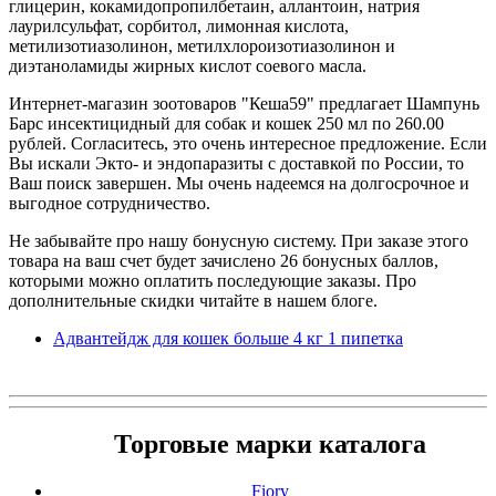
глицерин, кокамидопропилбетаин, аллантоин, натрия
лаурилсульфат, сорбитол, лимонная кислота,
метилизотиазолинон, метилхлороизотиазолинон и
диэтаноламиды жирных кислот соевого масла.
Интернет-магазин зоотоваров "Кеша59" предлагает Шампунь
Барс инсектицидный для собак и кошек 250 мл по 260.00
рублей. Согласитесь, это очень интересное предложение. Если
Вы искали Экто- и эндопаразиты с доставкой по России, то
Ваш поиск завершен. Мы очень надеемся на долгосрочное и
выгодное сотрудничество.
Не забывайте про нашу бонусную систему. При заказе этого
товара на ваш счет будет зачислено 26 бонусных баллов,
которыми можно оплатить последующие заказы. Про
дополнительные скидки читайте в нашем блоге.
Адвантейдж для кошек больше 4 кг 1 пипетка
Торговые марки каталога
Fiory