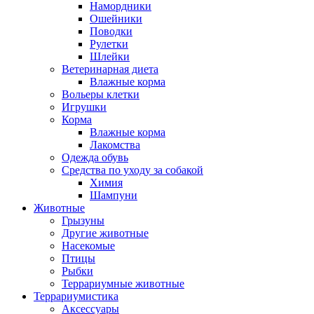
Намордники
Ошейники
Поводки
Рулетки
Шлейки
Ветеринарная диета
Влажные корма
Вольеры клетки
Игрушки
Корма
Влажные корма
Лакомства
Одежда обувь
Средства по уходу за собакой
Химия
Шампуни
Животные
Грызуны
Другие животные
Насекомые
Птицы
Рыбки
Террариумные животные
Террариумистика
Аксессуары