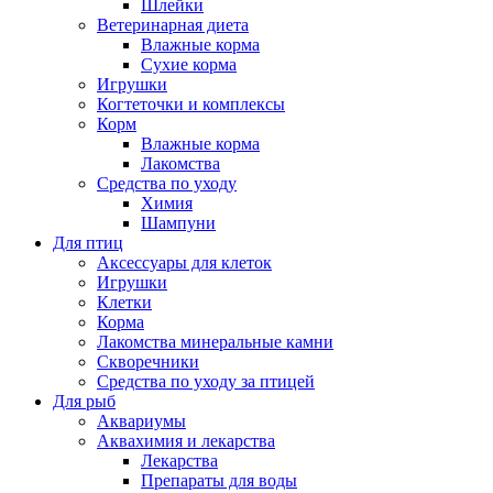
Шлейки
Ветеринарная диета
Влажные корма
Сухие корма
Игрушки
Когтеточки и комплексы
Корм
Влажные корма
Лакомства
Средства по уходу
Химия
Шампуни
Для птиц
Аксессуары для клеток
Игрушки
Клетки
Корма
Лакомства минеральные камни
Скворечники
Средства по уходу за птицей
Для рыб
Аквариумы
Аквахимия и лекарства
Лекарства
Препараты для воды