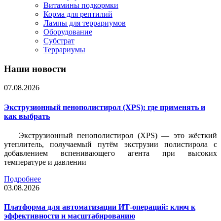
Витамины подкормки
Корма для рептилий
Лампы для террариумов
Оборудование
Субстрат
Террариумы
Наши новости
07.08.2026
Экструзионный пенополистирол (XPS): где применять и
как выбрать
Экструзионный пенополистирол (XPS) — это жёсткий
утеплитель, получаемый путём экструзии полистирола с
добавлением вспенивающего агента при высоких
температуре и давлении
Подробнее
03.08.2026
Платформа для автоматизации ИТ-операций: ключ к
эффективности и масштабированию