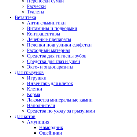
Переноски сумки
Расчески
Туалеты
Ветаптека
Антигельминтики
Витамины и подкормки
Контрацептивы
Лечебные препараты
Пеленки подгузники салфетки
Расходный материал
Средства для гигиены зубов
Средства для глаз и ушей
Экто- и эндопаразиты
Для грызунов
Игрушки
Инвентарь для клеток
Клетки
Корма
Лакомства минеральные камни
Наполнители
Средства по уходу за грызунами
Для котов
Амуниция
Намордник
Ошейники