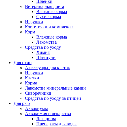
Шлейки
Ветеринарная диета
Влажные корма
Сухие корма
Игрушки
Когтеточки и комплексы
Корм
Влажные корма
Лакомства
Средства по уходу
Химия
Шампуни
Для птиц
Аксессуары для клеток
Игрушки
Клетки
Корма
Лакомства минеральные камни
Скворечники
Средства по уходу за птицей
Для рыб
Аквариумы
Аквахимия и лекарства
Лекарства
Препараты для воды