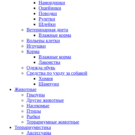
Намордники
Ошейники
Поводки
Рулетки
Шлейки
Ветеринарная диета
Влажные корма
Вольеры клетки
Игрушки
Корма
Влажные корма
Лакомства
Одежда обувь
Средства по уходу за собакой
Химия
Шампуни
Животные
Грызуны
Другие животные
Насекомые
Птицы
Рыбки
Террариумные животные
Террариумистика
Аксессуары