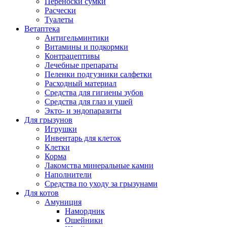
Переноски сумки
Расчески
Туалеты
Ветаптека
Антигельминтики
Витамины и подкормки
Контрацептивы
Лечебные препараты
Пеленки подгузники салфетки
Расходный материал
Средства для гигиены зубов
Средства для глаз и ушей
Экто- и эндопаразиты
Для грызунов
Игрушки
Инвентарь для клеток
Клетки
Корма
Лакомства минеральные камни
Наполнители
Средства по уходу за грызунами
Для котов
Амуниция
Намордник
Ошейники