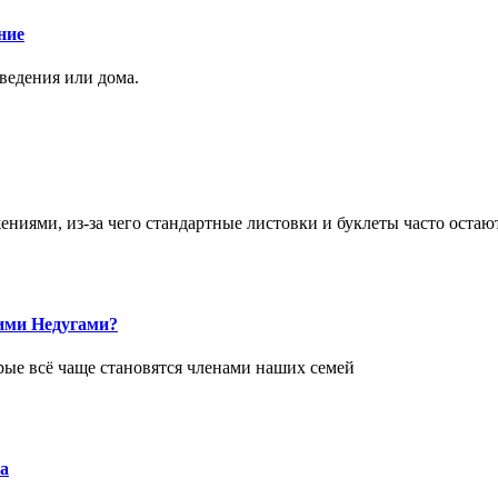
ние
аведения или дома.
ями, из-за чего стандартные листовки и буклеты часто остаю
ими Недугами?
рые всё чаще становятся членами наших семей
а