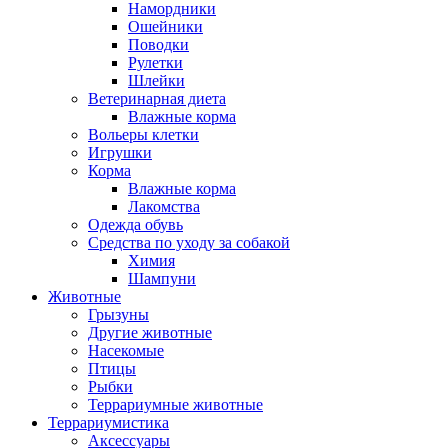
Намордники
Ошейники
Поводки
Рулетки
Шлейки
Ветеринарная диета
Влажные корма
Вольеры клетки
Игрушки
Корма
Влажные корма
Лакомства
Одежда обувь
Средства по уходу за собакой
Химия
Шампуни
Животные
Грызуны
Другие животные
Насекомые
Птицы
Рыбки
Террариумные животные
Террариумистика
Аксессуары