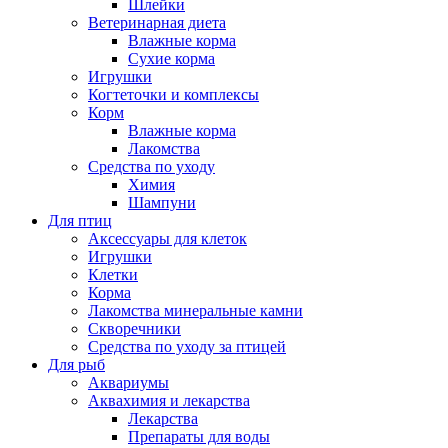
Шлейки
Ветеринарная диета
Влажные корма
Сухие корма
Игрушки
Когтеточки и комплексы
Корм
Влажные корма
Лакомства
Средства по уходу
Химия
Шампуни
Для птиц
Аксессуары для клеток
Игрушки
Клетки
Корма
Лакомства минеральные камни
Скворечники
Средства по уходу за птицей
Для рыб
Аквариумы
Аквахимия и лекарства
Лекарства
Препараты для воды