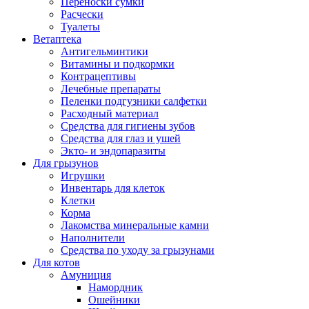
Переноски сумки
Расчески
Туалеты
Ветаптека
Антигельминтики
Витамины и подкормки
Контрацептивы
Лечебные препараты
Пеленки подгузники салфетки
Расходный материал
Средства для гигиены зубов
Средства для глаз и ушей
Экто- и эндопаразиты
Для грызунов
Игрушки
Инвентарь для клеток
Клетки
Корма
Лакомства минеральные камни
Наполнители
Средства по уходу за грызунами
Для котов
Амуниция
Намордник
Ошейники