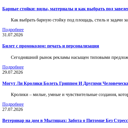
Барные стойки: виды, материалы и как выбрать под заведе
Как выбрать барную стойку под площадь, стиль и задачи з
Подробнее
31.07.2026
Билет c промокодом: печать и персонализация
Сегодняшний рынок рекламы насыщен типовыми предложени
Подробнее
29.07.2026
Могут Ли Кролики Болеть Гриппом И Другими Человеческ
Кролики – милые, умные и чувствительные создания, кото
Подробнее
27.07.2026
Ветеринар на дом в Мытищах: Забота о Питомце Без Стресс