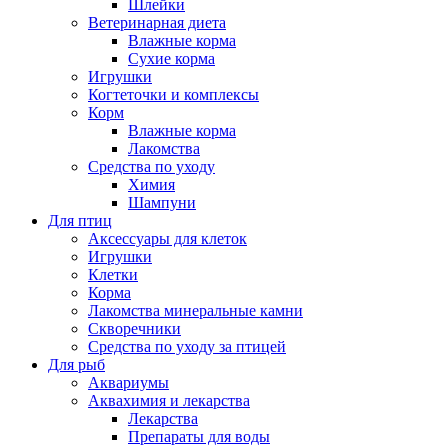
Шлейки
Ветеринарная диета
Влажные корма
Сухие корма
Игрушки
Когтеточки и комплексы
Корм
Влажные корма
Лакомства
Средства по уходу
Химия
Шампуни
Для птиц
Аксессуары для клеток
Игрушки
Клетки
Корма
Лакомства минеральные камни
Скворечники
Средства по уходу за птицей
Для рыб
Аквариумы
Аквахимия и лекарства
Лекарства
Препараты для воды