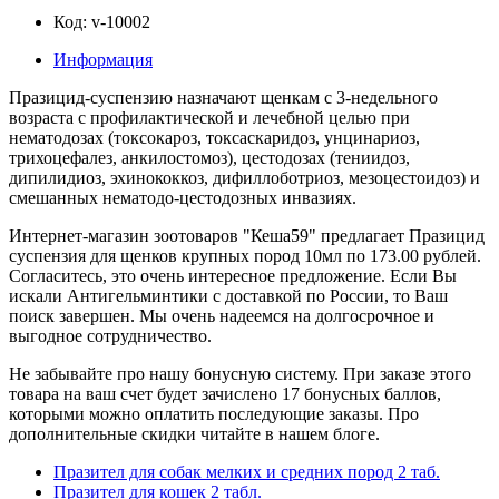
Код: v-10002
Информация
Празицид-суспензию назначают щенкам с 3-недельного
возраста с профилактической и лечебной целью при
нематодозах (токсокароз, токсаскаридоз, унцинариоз,
трихоцефалез, анкилостомоз), цестодозах (тениидоз,
дипилидиоз, эхинококкоз, дифиллоботриоз, мезоцестоидоз) и
смешанных нематодо-цестодозных инвазиях.
Интернет-магазин зоотоваров "Кеша59" предлагает Празицид
суспензия для щенков крупных пород 10мл по 173.00 рублей.
Согласитесь, это очень интересное предложение. Если Вы
искали Антигельминтики с доставкой по России, то Ваш
поиск завершен. Мы очень надеемся на долгосрочное и
выгодное сотрудничество.
Не забывайте про нашу бонусную систему. При заказе этого
товара на ваш счет будет зачислено 17 бонусных баллов,
которыми можно оплатить последующие заказы. Про
дополнительные скидки читайте в нашем блоге.
Празител для собак мелких и средних пород 2 таб.
Празител для кошек 2 табл.