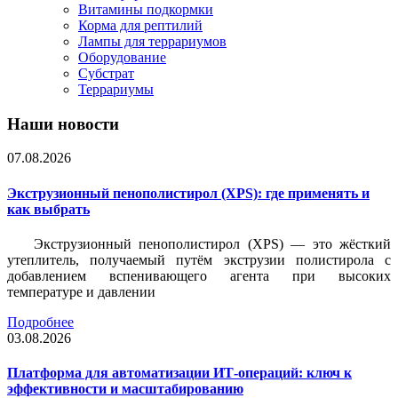
Витамины подкормки
Корма для рептилий
Лампы для террариумов
Оборудование
Субстрат
Террариумы
Наши новости
07.08.2026
Экструзионный пенополистирол (XPS): где применять и
как выбрать
Экструзионный пенополистирол (XPS) — это жёсткий
утеплитель, получаемый путём экструзии полистирола с
добавлением вспенивающего агента при высоких
температуре и давлении
Подробнее
03.08.2026
Платформа для автоматизации ИТ-операций: ключ к
эффективности и масштабированию