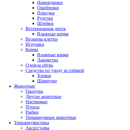
Намордники
Ошейники
Поводки
Рулетки
Шлейки
Ветеринарная диета
Влажные корма
Вольеры клетки
Игрушки
Корма
Влажные корма
Лакомства
Одежда обувь
Средства по уходу за собакой
Химия
Шампуни
Животные
Грызуны
Другие животные
Насекомые
Птицы
Рыбки
Террариумные животные
Террариумистика
Аксессуары