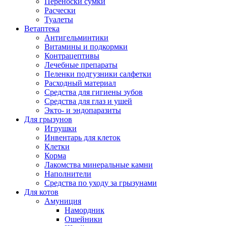
Переноски сумки
Расчески
Туалеты
Ветаптека
Антигельминтики
Витамины и подкормки
Контрацептивы
Лечебные препараты
Пеленки подгузники салфетки
Расходный материал
Средства для гигиены зубов
Средства для глаз и ушей
Экто- и эндопаразиты
Для грызунов
Игрушки
Инвентарь для клеток
Клетки
Корма
Лакомства минеральные камни
Наполнители
Средства по уходу за грызунами
Для котов
Амуниция
Намордник
Ошейники