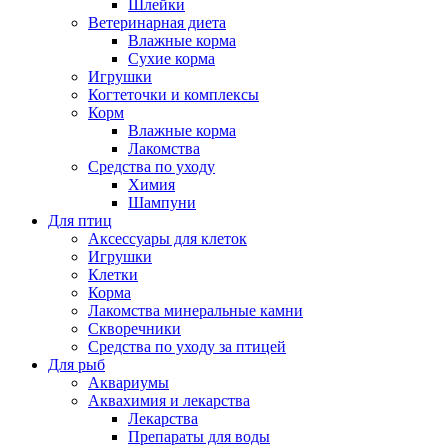
Шлейки
Ветеринарная диета
Влажные корма
Сухие корма
Игрушки
Когтеточки и комплексы
Корм
Влажные корма
Лакомства
Средства по уходу
Химия
Шампуни
Для птиц
Аксессуары для клеток
Игрушки
Клетки
Корма
Лакомства минеральные камни
Скворечники
Средства по уходу за птицей
Для рыб
Аквариумы
Аквахимия и лекарства
Лекарства
Препараты для воды