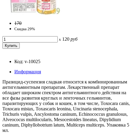
170
Скидка 29%
120
руб
x
Код: v-10025
Информация
Празицид-суспензия сладкая относится к комбинированным
антигельминтным препаратам. Лекарственный препарат
обладает широким спектром антигельминтного действия на
все фазы развития круглых и ленточных гельминтов,
паразитирующих у собак и кошек, в том числе, Тохосаra саnis,
Тохосаra mistax, Toxascaris leonina, Uncinaria stenocephala,
Trichuris vulpis, Ancylostoma caninum, Echinococcus granulosus,
Alveococus multilocularis, Mesocestoides lineatus, Dipylidium
caninum, Diphyllobotrium latum, Multiceps multiceps. Упаковка 5
мл.