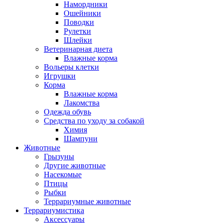
Намордники
Ошейники
Поводки
Рулетки
Шлейки
Ветеринарная диета
Влажные корма
Вольеры клетки
Игрушки
Корма
Влажные корма
Лакомства
Одежда обувь
Средства по уходу за собакой
Химия
Шампуни
Животные
Грызуны
Другие животные
Насекомые
Птицы
Рыбки
Террариумные животные
Террариумистика
Аксессуары