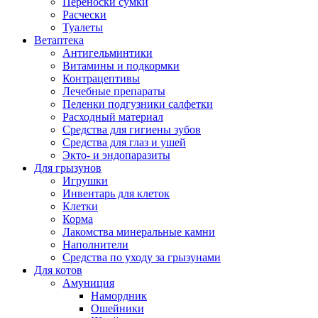
Переноски сумки
Расчески
Туалеты
Ветаптека
Антигельминтики
Витамины и подкормки
Контрацептивы
Лечебные препараты
Пеленки подгузники салфетки
Расходный материал
Средства для гигиены зубов
Средства для глаз и ушей
Экто- и эндопаразиты
Для грызунов
Игрушки
Инвентарь для клеток
Клетки
Корма
Лакомства минеральные камни
Наполнители
Средства по уходу за грызунами
Для котов
Амуниция
Намордник
Ошейники