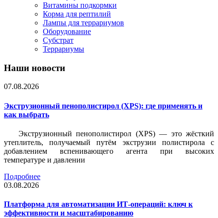
Витамины подкормки
Корма для рептилий
Лампы для террариумов
Оборудование
Субстрат
Террариумы
Наши новости
07.08.2026
Экструзионный пенополистирол (XPS): где применять и
как выбрать
Экструзионный пенополистирол (XPS) — это жёсткий
утеплитель, получаемый путём экструзии полистирола с
добавлением вспенивающего агента при высоких
температуре и давлении
Подробнее
03.08.2026
Платформа для автоматизации ИТ-операций: ключ к
эффективности и масштабированию