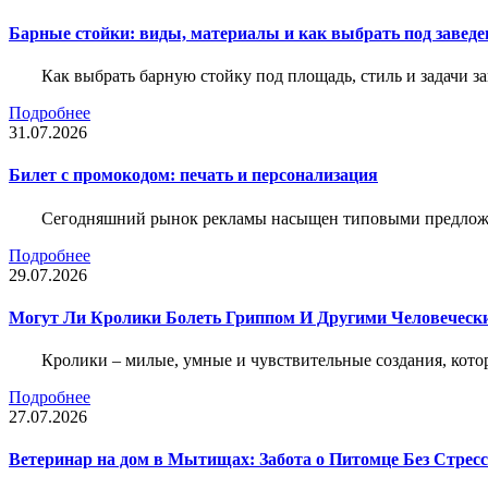
Барные стойки: виды, материалы и как выбрать под заведе
Как выбрать барную стойку под площадь, стиль и задачи з
Подробнее
31.07.2026
Билет c промокодом: печать и персонализация
Сегодняшний рынок рекламы насыщен типовыми предложени
Подробнее
29.07.2026
Могут Ли Кролики Болеть Гриппом И Другими Человеческ
Кролики – милые, умные и чувствительные создания, кото
Подробнее
27.07.2026
Ветеринар на дом в Мытищах: Забота о Питомце Без Стресс