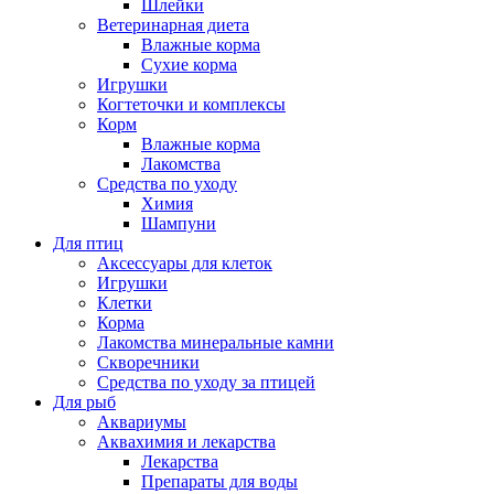
Шлейки
Ветеринарная диета
Влажные корма
Сухие корма
Игрушки
Когтеточки и комплексы
Корм
Влажные корма
Лакомства
Средства по уходу
Химия
Шампуни
Для птиц
Аксессуары для клеток
Игрушки
Клетки
Корма
Лакомства минеральные камни
Скворечники
Средства по уходу за птицей
Для рыб
Аквариумы
Аквахимия и лекарства
Лекарства
Препараты для воды