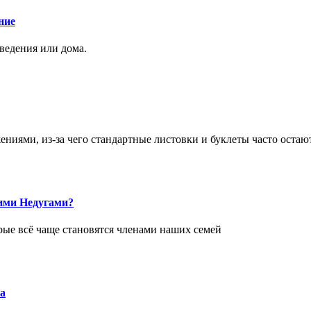
ние
аведения или дома.
ями, из-за чего стандартные листовки и буклеты часто остаю
ими Недугами?
рые всё чаще становятся членами наших семей
а