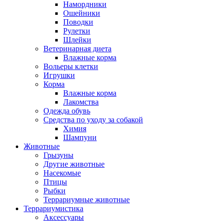
Намордники
Ошейники
Поводки
Рулетки
Шлейки
Ветеринарная диета
Влажные корма
Вольеры клетки
Игрушки
Корма
Влажные корма
Лакомства
Одежда обувь
Средства по уходу за собакой
Химия
Шампуни
Животные
Грызуны
Другие животные
Насекомые
Птицы
Рыбки
Террариумные животные
Террариумистика
Аксессуары