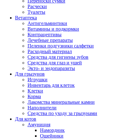
Переноски сумки
Расчески
Туалеты
Ветаптека
Антигельминтики
Витамины и подкормки
Контрацептивы
Лечебные препараты
Пеленки подгузники салфетки
Расходный материал
Средства для гигиены зубов
Средства для глаз и ушей
Экто- и эндопаразиты
Для грызунов
Игрушки
Инвентарь для клеток
Клетки
Корма
Лакомства минеральные камни
Наполнители
Средства по уходу за грызунами
Для котов
Амуниция
Намордник
Ошейники