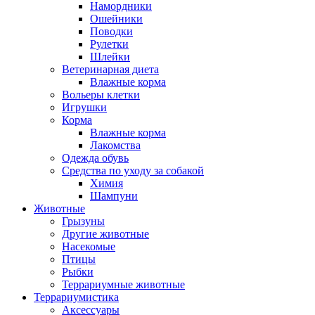
Намордники
Ошейники
Поводки
Рулетки
Шлейки
Ветеринарная диета
Влажные корма
Вольеры клетки
Игрушки
Корма
Влажные корма
Лакомства
Одежда обувь
Средства по уходу за собакой
Химия
Шампуни
Животные
Грызуны
Другие животные
Насекомые
Птицы
Рыбки
Террариумные животные
Террариумистика
Аксессуары