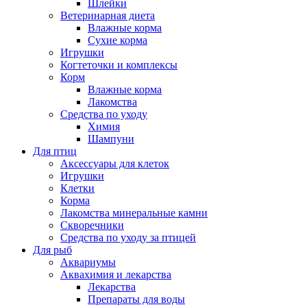
Шлейки
Ветеринарная диета
Влажные корма
Сухие корма
Игрушки
Когтеточки и комплексы
Корм
Влажные корма
Лакомства
Средства по уходу
Химия
Шампуни
Для птиц
Аксессуары для клеток
Игрушки
Клетки
Корма
Лакомства минеральные камни
Скворечники
Средства по уходу за птицей
Для рыб
Аквариумы
Аквахимия и лекарства
Лекарства
Препараты для воды