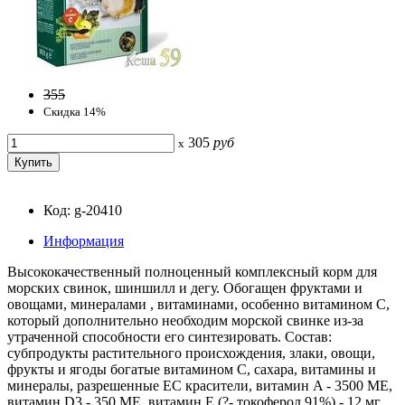
355
Скидка 14%
305
руб
x
Код: g-20410
Информация
Высококачественный полноценный комплексный корм для
морских свинок, шиншилл и дегу. Обогащен фруктами и
овощами, минералами , витаминами, особенно витамином С,
который дополнительно необходим морской свинке из-за
утраченной способности его синтезировать. Состав:
субпродукты растительного происхождения, злаки, овощи,
фрукты и ягоды богатые витамином C, сахара, витамины и
минералы, разрешенные ЕС красители, витамин A - 3500 МЕ,
витамин D3 - 350 МЕ, витамин E (?- токоферол 91%) - 12 мг,