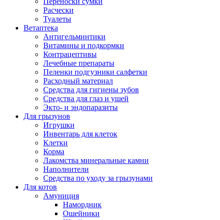
Переноски сумки
Расчески
Туалеты
Ветаптека
Антигельминтики
Витамины и подкормки
Контрацептивы
Лечебные препараты
Пеленки подгузники салфетки
Расходный материал
Средства для гигиены зубов
Средства для глаз и ушей
Экто- и эндопаразиты
Для грызунов
Игрушки
Инвентарь для клеток
Клетки
Корма
Лакомства минеральные камни
Наполнители
Средства по уходу за грызунами
Для котов
Амуниция
Намордник
Ошейники