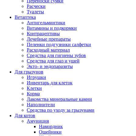
Переноски сумки
Расчески
Туалеты
Ветаптека
Антигельминтики
Витамины и подкормки
Контрацептивы
Лечебные препараты
Пеленки подгузники салфетки
Расходный материал
Средства для гигиены зубов
Средства для глаз и ушей
Экто- и эндопаразиты
Для грызунов
Игрушки
Инвентарь для клеток
Клетки
Корма
Лакомства минеральные камни
Наполнители
Средства по уходу за грызунами
Для котов
Амуниция
Намордник
Ошейники