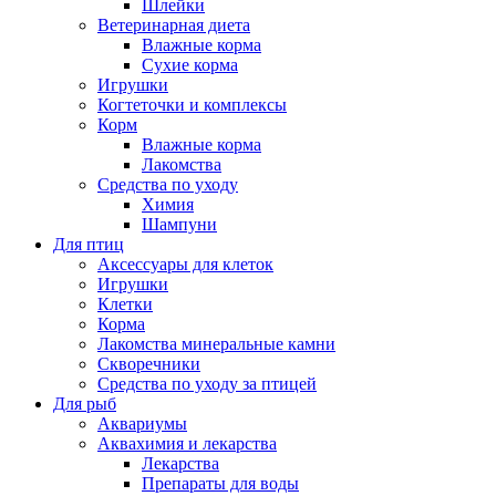
Шлейки
Ветеринарная диета
Влажные корма
Сухие корма
Игрушки
Когтеточки и комплексы
Корм
Влажные корма
Лакомства
Средства по уходу
Химия
Шампуни
Для птиц
Аксессуары для клеток
Игрушки
Клетки
Корма
Лакомства минеральные камни
Скворечники
Средства по уходу за птицей
Для рыб
Аквариумы
Аквахимия и лекарства
Лекарства
Препараты для воды