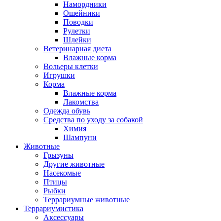
Намордники
Ошейники
Поводки
Рулетки
Шлейки
Ветеринарная диета
Влажные корма
Вольеры клетки
Игрушки
Корма
Влажные корма
Лакомства
Одежда обувь
Средства по уходу за собакой
Химия
Шампуни
Животные
Грызуны
Другие животные
Насекомые
Птицы
Рыбки
Террариумные животные
Террариумистика
Аксессуары