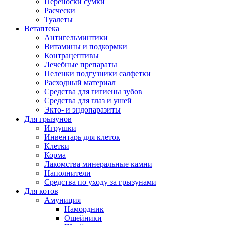
Переноски сумки
Расчески
Туалеты
Ветаптека
Антигельминтики
Витамины и подкормки
Контрацептивы
Лечебные препараты
Пеленки подгузники салфетки
Расходный материал
Средства для гигиены зубов
Средства для глаз и ушей
Экто- и эндопаразиты
Для грызунов
Игрушки
Инвентарь для клеток
Клетки
Корма
Лакомства минеральные камни
Наполнители
Средства по уходу за грызунами
Для котов
Амуниция
Намордник
Ошейники