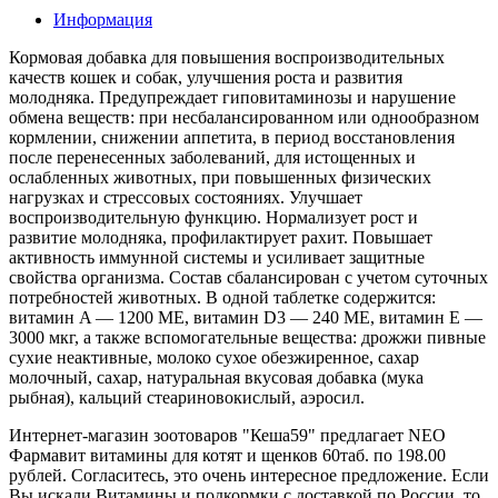
Информация
Кормовая добавка для повышения воспроизводительных
качеств кошек и собак, улучшения роста и развития
молодняка. Предупреждает гиповитаминозы и нарушение
обмена веществ: при несбалансированном или однообразном
кормлении, снижении аппетита, в период восстановления
после перенесенных заболеваний, для истощенных и
ослабленных животных, при повышенных физических
нагрузках и стрессовых состояниях. Улучшает
воспроизводительную функцию. Нормализует рост и
развитие молодняка, профилактирует рахит. Повышает
активность иммунной системы и усиливает защитные
свойства организма. Состав сбалансирован с учетом суточных
потребностей животных. В одной таблетке содержится:
витамин A — 1200 МЕ, витамин D3 — 240 МЕ, витамин E —
3000 мкг, а также вспомогательные вещества: дрожжи пивные
сухие неактивные, молоко сухое обезжиренное, сахар
молочный, сахар, натуральная вкусовая добавка (мука
рыбная), кальций стеариновокислый, аэросил.
Интернет-магазин зоотоваров "Кеша59" предлагает NEO
Фармавит витамины для котят и щенков 60таб. по 198.00
рублей. Согласитесь, это очень интересное предложение. Если
Вы искали Витамины и подкормки с доставкой по России, то