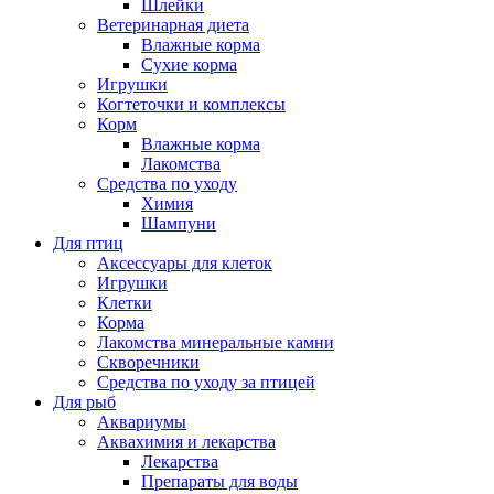
Шлейки
Ветеринарная диета
Влажные корма
Сухие корма
Игрушки
Когтеточки и комплексы
Корм
Влажные корма
Лакомства
Средства по уходу
Химия
Шампуни
Для птиц
Аксессуары для клеток
Игрушки
Клетки
Корма
Лакомства минеральные камни
Скворечники
Средства по уходу за птицей
Для рыб
Аквариумы
Аквахимия и лекарства
Лекарства
Препараты для воды