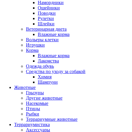
Намордники
Ошейники
Поводки
Рулетки
Шлейки
Ветеринарная диета
Влажные корма
Вольеры клетки
Игрушки
Корма
Влажные корма
Лакомства
Одежда обувь
Средства по уходу за собакой
Химия
Шампуни
Животные
Грызуны
Другие животные
Насекомые
Птицы
Рыбки
Террариумные животные
Террариумистика
Аксессуары