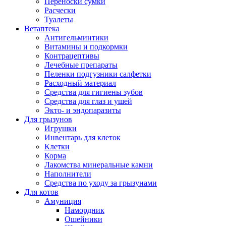
Переноски сумки
Расчески
Туалеты
Ветаптека
Антигельминтики
Витамины и подкормки
Контрацептивы
Лечебные препараты
Пеленки подгузники салфетки
Расходный материал
Средства для гигиены зубов
Средства для глаз и ушей
Экто- и эндопаразиты
Для грызунов
Игрушки
Инвентарь для клеток
Клетки
Корма
Лакомства минеральные камни
Наполнители
Средства по уходу за грызунами
Для котов
Амуниция
Намордник
Ошейники