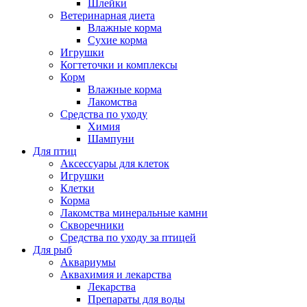
Шлейки
Ветеринарная диета
Влажные корма
Сухие корма
Игрушки
Когтеточки и комплексы
Корм
Влажные корма
Лакомства
Средства по уходу
Химия
Шампуни
Для птиц
Аксессуары для клеток
Игрушки
Клетки
Корма
Лакомства минеральные камни
Скворечники
Средства по уходу за птицей
Для рыб
Аквариумы
Аквахимия и лекарства
Лекарства
Препараты для воды