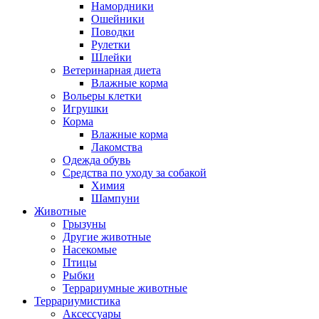
Намордники
Ошейники
Поводки
Рулетки
Шлейки
Ветеринарная диета
Влажные корма
Вольеры клетки
Игрушки
Корма
Влажные корма
Лакомства
Одежда обувь
Средства по уходу за собакой
Химия
Шампуни
Животные
Грызуны
Другие животные
Насекомые
Птицы
Рыбки
Террариумные животные
Террариумистика
Аксессуары