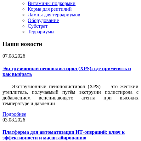
Витамины подкормки
Корма для рептилий
Лампы для террариумов
Оборудование
Субстрат
Террариумы
Наши новости
07.08.2026
Экструзионный пенополистирол (XPS): где применять и
как выбрать
Экструзионный пенополистирол (XPS) — это жёсткий
утеплитель, получаемый путём экструзии полистирола с
добавлением вспенивающего агента при высоких
температуре и давлении
Подробнее
03.08.2026
Платформа для автоматизации ИТ-операций: ключ к
эффективности и масштабированию