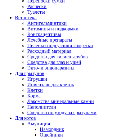
Переноски сумки
Расчески
Туалеты
Ветаптека
Антигельминтики
Витамины и подкормки
Контрацептивы
Лечебные препараты
Пеленки подгузники салфетки
Расходный материал
Средства для гигиены зубов
Средства для глаз и ушей
Экто- и эндопаразиты
Для грызунов
Игрушки
Инвентарь для клеток
Клетки
Корма
Лакомства минеральные камни
Наполнители
Средства по уходу за грызунами
Для котов
Амуниция
Намордник
Ошейники