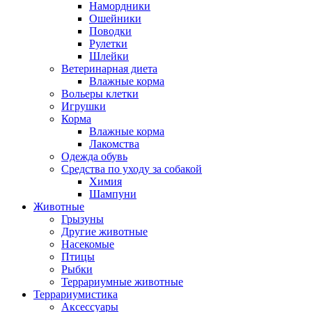
Намордники
Ошейники
Поводки
Рулетки
Шлейки
Ветеринарная диета
Влажные корма
Вольеры клетки
Игрушки
Корма
Влажные корма
Лакомства
Одежда обувь
Средства по уходу за собакой
Химия
Шампуни
Животные
Грызуны
Другие животные
Насекомые
Птицы
Рыбки
Террариумные животные
Террариумистика
Аксессуары