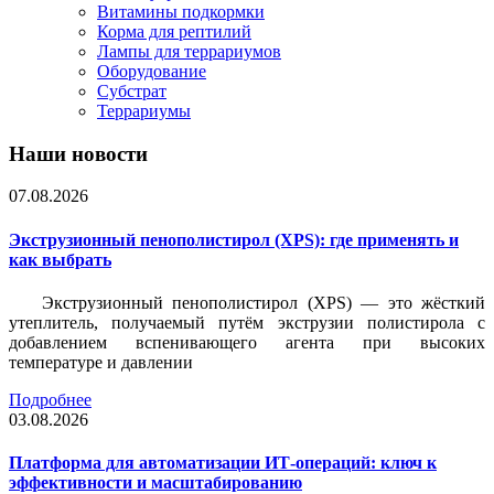
Витамины подкормки
Корма для рептилий
Лампы для террариумов
Оборудование
Субстрат
Террариумы
Наши новости
07.08.2026
Экструзионный пенополистирол (XPS): где применять и
как выбрать
Экструзионный пенополистирол (XPS) — это жёсткий
утеплитель, получаемый путём экструзии полистирола с
добавлением вспенивающего агента при высоких
температуре и давлении
Подробнее
03.08.2026
Платформа для автоматизации ИТ-операций: ключ к
эффективности и масштабированию