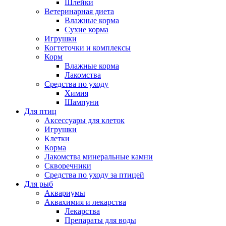
Шлейки
Ветеринарная диета
Влажные корма
Сухие корма
Игрушки
Когтеточки и комплексы
Корм
Влажные корма
Лакомства
Средства по уходу
Химия
Шампуни
Для птиц
Аксессуары для клеток
Игрушки
Клетки
Корма
Лакомства минеральные камни
Скворечники
Средства по уходу за птицей
Для рыб
Аквариумы
Аквахимия и лекарства
Лекарства
Препараты для воды