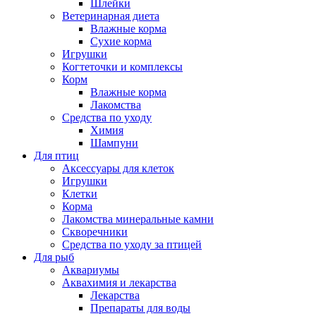
Шлейки
Ветеринарная диета
Влажные корма
Сухие корма
Игрушки
Когтеточки и комплексы
Корм
Влажные корма
Лакомства
Средства по уходу
Химия
Шампуни
Для птиц
Аксессуары для клеток
Игрушки
Клетки
Корма
Лакомства минеральные камни
Скворечники
Средства по уходу за птицей
Для рыб
Аквариумы
Аквахимия и лекарства
Лекарства
Препараты для воды