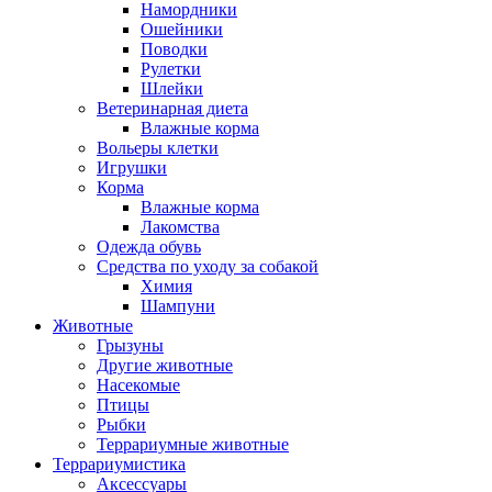
Намордники
Ошейники
Поводки
Рулетки
Шлейки
Ветеринарная диета
Влажные корма
Вольеры клетки
Игрушки
Корма
Влажные корма
Лакомства
Одежда обувь
Средства по уходу за собакой
Химия
Шампуни
Животные
Грызуны
Другие животные
Насекомые
Птицы
Рыбки
Террариумные животные
Террариумистика
Аксессуары