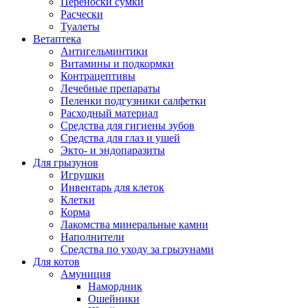
Переноски сумки
Расчески
Туалеты
Ветаптека
Антигельминтики
Витамины и подкормки
Контрацептивы
Лечебные препараты
Пеленки подгузники салфетки
Расходный материал
Средства для гигиены зубов
Средства для глаз и ушей
Экто- и эндопаразиты
Для грызунов
Игрушки
Инвентарь для клеток
Клетки
Корма
Лакомства минеральные камни
Наполнители
Средства по уходу за грызунами
Для котов
Амуниция
Намордник
Ошейники