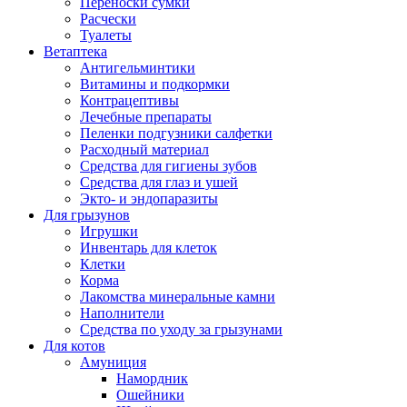
Переноски сумки
Расчески
Туалеты
Ветаптека
Антигельминтики
Витамины и подкормки
Контрацептивы
Лечебные препараты
Пеленки подгузники салфетки
Расходный материал
Средства для гигиены зубов
Средства для глаз и ушей
Экто- и эндопаразиты
Для грызунов
Игрушки
Инвентарь для клеток
Клетки
Корма
Лакомства минеральные камни
Наполнители
Средства по уходу за грызунами
Для котов
Амуниция
Намордник
Ошейники