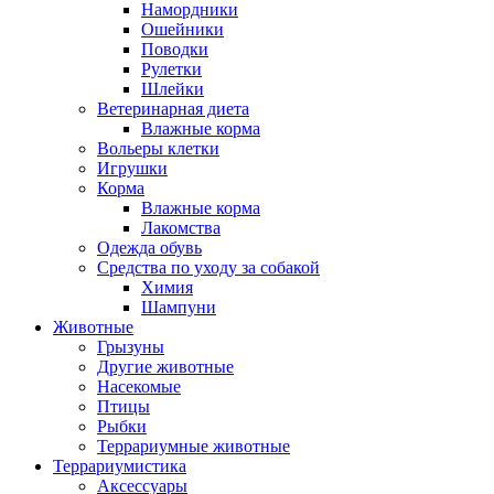
Намордники
Ошейники
Поводки
Рулетки
Шлейки
Ветеринарная диета
Влажные корма
Вольеры клетки
Игрушки
Корма
Влажные корма
Лакомства
Одежда обувь
Средства по уходу за собакой
Химия
Шампуни
Животные
Грызуны
Другие животные
Насекомые
Птицы
Рыбки
Террариумные животные
Террариумистика
Аксессуары