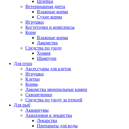
Шлейки
Ветеринарная диета
Влажные корма
Сухие корма
Игрушки
Когтеточки и комплексы
Корм
Влажные корма
Лакомства
Средства по уходу
Химия
Шампуни
Для птиц
Аксессуары для клеток
Игрушки
Клетки
Корма
Лакомства минеральные камни
Скворечники
Средства по уходу за птицей
Для рыб
Аквариумы
Аквахимия и лекарства
Лекарства
Препараты для воды