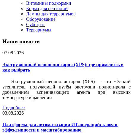
Витамины подкормки
Корма для рептилий
Лампы для террариумов
Оборудование
Субстрат
Террариумы
Наши новости
07.08.2026
Экструзионный пенополистирол (XPS): где применять и
как выбрать
Экструзионный пенополистирол (XPS) — это жёсткий
утеплитель, получаемый путём экструзии полистирола с
добавлением вспенивающего агента при высоких
температуре и давлении
Подробнее
03.08.2026
Платформа для автоматизации ИТ-операций: ключ к
эффективности и масштабированию