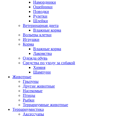
Намордники
Ошейники
Поводки
Рулетки
Шлейки
Ветеринарная диета
Влажные корма
Вольеры клетки
Игрушки
Корма
Влажные корма
Лакомства
Одежда обувь
Средства по уходу за собакой
Химия
Шампуни
Животные
Грызуны
Другие животные
Насекомые
Птицы
Рыбки
Террариумные животные
Террариумистика
Аксессуары