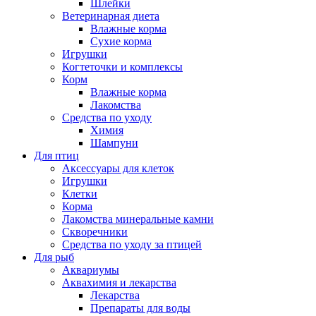
Шлейки
Ветеринарная диета
Влажные корма
Сухие корма
Игрушки
Когтеточки и комплексы
Корм
Влажные корма
Лакомства
Средства по уходу
Химия
Шампуни
Для птиц
Аксессуары для клеток
Игрушки
Клетки
Корма
Лакомства минеральные камни
Скворечники
Средства по уходу за птицей
Для рыб
Аквариумы
Аквахимия и лекарства
Лекарства
Препараты для воды