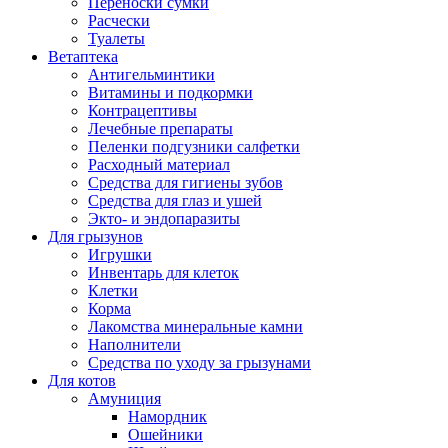
Переноски сумки
Расчески
Туалеты
Ветаптека
Антигельминтики
Витамины и подкормки
Контрацептивы
Лечебные препараты
Пеленки подгузники салфетки
Расходный материал
Средства для гигиены зубов
Средства для глаз и ушей
Экто- и эндопаразиты
Для грызунов
Игрушки
Инвентарь для клеток
Клетки
Корма
Лакомства минеральные камни
Наполнители
Средства по уходу за грызунами
Для котов
Амуниция
Намордник
Ошейники