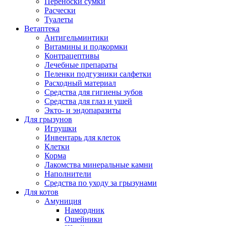
Переноски сумки
Расчески
Туалеты
Ветаптека
Антигельминтики
Витамины и подкормки
Контрацептивы
Лечебные препараты
Пеленки подгузники салфетки
Расходный материал
Средства для гигиены зубов
Средства для глаз и ушей
Экто- и эндопаразиты
Для грызунов
Игрушки
Инвентарь для клеток
Клетки
Корма
Лакомства минеральные камни
Наполнители
Средства по уходу за грызунами
Для котов
Амуниция
Намордник
Ошейники