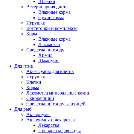
Шлейки
Ветеринарная диета
Влажные корма
Сухие корма
Игрушки
Когтеточки и комплексы
Корм
Влажные корма
Лакомства
Средства по уходу
Химия
Шампуни
Для птиц
Аксессуары для клеток
Игрушки
Клетки
Корма
Лакомства минеральные камни
Скворечники
Средства по уходу за птицей
Для рыб
Аквариумы
Аквахимия и лекарства
Лекарства
Препараты для воды