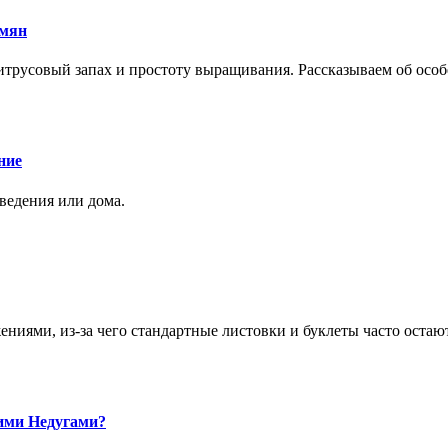
емян
трусовый запах и простоту выращивания. Рассказываем об особе
ние
аведения или дома.
ями, из-за чего стандартные листовки и буклеты часто остаю
ими Недугами?