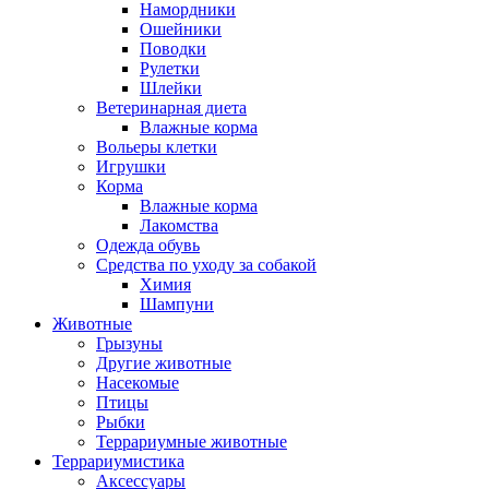
Намордники
Ошейники
Поводки
Рулетки
Шлейки
Ветеринарная диета
Влажные корма
Вольеры клетки
Игрушки
Корма
Влажные корма
Лакомства
Одежда обувь
Средства по уходу за собакой
Химия
Шампуни
Животные
Грызуны
Другие животные
Насекомые
Птицы
Рыбки
Террариумные животные
Террариумистика
Аксессуары