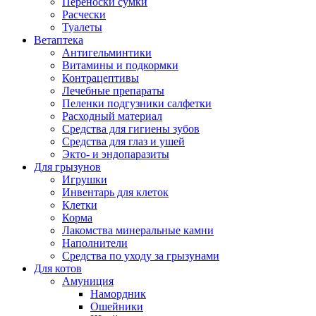
Переноски сумки
Расчески
Туалеты
Ветаптека
Антигельминтики
Витамины и подкормки
Контрацептивы
Лечебные препараты
Пеленки подгузники салфетки
Расходный материал
Средства для гигиены зубов
Средства для глаз и ушей
Экто- и эндопаразиты
Для грызунов
Игрушки
Инвентарь для клеток
Клетки
Корма
Лакомства минеральные камни
Наполнители
Средства по уходу за грызунами
Для котов
Амуниция
Намордник
Ошейники