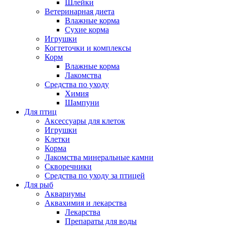
Шлейки
Ветеринарная диета
Влажные корма
Сухие корма
Игрушки
Когтеточки и комплексы
Корм
Влажные корма
Лакомства
Средства по уходу
Химия
Шампуни
Для птиц
Аксессуары для клеток
Игрушки
Клетки
Корма
Лакомства минеральные камни
Скворечники
Средства по уходу за птицей
Для рыб
Аквариумы
Аквахимия и лекарства
Лекарства
Препараты для воды