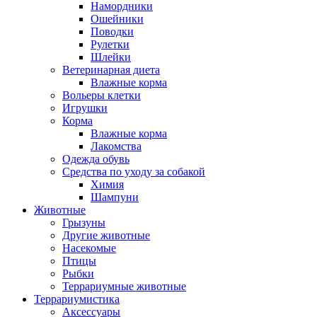
Намордники
Ошейники
Поводки
Рулетки
Шлейки
Ветеринарная диета
Влажные корма
Вольеры клетки
Игрушки
Корма
Влажные корма
Лакомства
Одежда обувь
Средства по уходу за собакой
Химия
Шампуни
Животные
Грызуны
Другие животные
Насекомые
Птицы
Рыбки
Террариумные животные
Террариумистика
Аксессуары