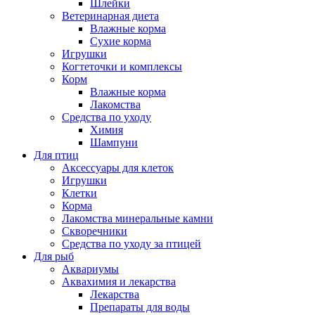
Шлейки
Ветеринарная диета
Влажные корма
Сухие корма
Игрушки
Когтеточки и комплексы
Корм
Влажные корма
Лакомства
Средства по уходу
Химия
Шампуни
Для птиц
Аксессуары для клеток
Игрушки
Клетки
Корма
Лакомства минеральные камни
Скворечники
Средства по уходу за птицей
Для рыб
Аквариумы
Аквахимия и лекарства
Лекарства
Препараты для воды