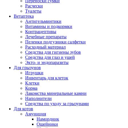
Переноски сумки
Расчески
Туалеты
Ветаптека
Антигельминтики
Витамины и подкормки
Контрацептивы
Лечебные препараты
Пеленки подгузники салфетки
Расходный материал
Средства для гигиены зубов
Средства для глаз и ушей
Экто- и эндопаразиты
Для грызунов
Игрушки
Инвентарь для клеток
Клетки
Корма
Лакомства минеральные камни
Наполнители
Средства по уходу за грызунами
Для котов
Амуниция
Намордник
Ошейники