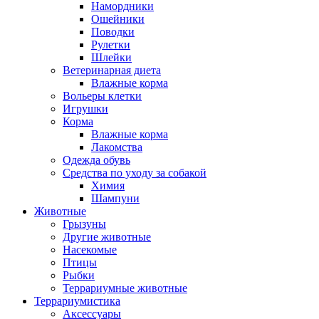
Намордники
Ошейники
Поводки
Рулетки
Шлейки
Ветеринарная диета
Влажные корма
Вольеры клетки
Игрушки
Корма
Влажные корма
Лакомства
Одежда обувь
Средства по уходу за собакой
Химия
Шампуни
Животные
Грызуны
Другие животные
Насекомые
Птицы
Рыбки
Террариумные животные
Террариумистика
Аксессуары