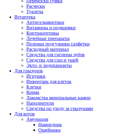
Переноски сумки
Расчески
Туалеты
Ветаптека
Антигельминтики
Витамины и подкормки
Контрацептивы
Лечебные препараты
Пеленки подгузники салфетки
Расходный материал
Средства для гигиены зубов
Средства для глаз и ушей
Экто- и эндопаразиты
Для грызунов
Игрушки
Инвентарь для клеток
Клетки
Корма
Лакомства минеральные камни
Наполнители
Средства по уходу за грызунами
Для котов
Амуниция
Намордник
Ошейники