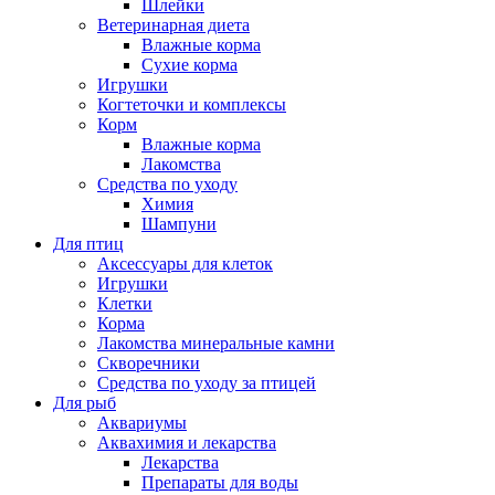
Шлейки
Ветеринарная диета
Влажные корма
Сухие корма
Игрушки
Когтеточки и комплексы
Корм
Влажные корма
Лакомства
Средства по уходу
Химия
Шампуни
Для птиц
Аксессуары для клеток
Игрушки
Клетки
Корма
Лакомства минеральные камни
Скворечники
Средства по уходу за птицей
Для рыб
Аквариумы
Аквахимия и лекарства
Лекарства
Препараты для воды