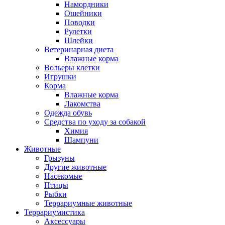
Намордники
Ошейники
Поводки
Рулетки
Шлейки
Ветеринарная диета
Влажные корма
Вольеры клетки
Игрушки
Корма
Влажные корма
Лакомства
Одежда обувь
Средства по уходу за собакой
Химия
Шампуни
Животные
Грызуны
Другие животные
Насекомые
Птицы
Рыбки
Террариумные животные
Террариумистика
Аксессуары