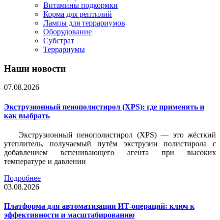
Витамины подкормки
Корма для рептилий
Лампы для террариумов
Оборудование
Субстрат
Террариумы
Наши новости
07.08.2026
Экструзионный пенополистирол (XPS): где применять и
как выбрать
Экструзионный пенополистирол (XPS) — это жёсткий
утеплитель, получаемый путём экструзии полистирола с
добавлением вспенивающего агента при высоких
температуре и давлении
Подробнее
03.08.2026
Платформа для автоматизации ИТ-операций: ключ к
эффективности и масштабированию