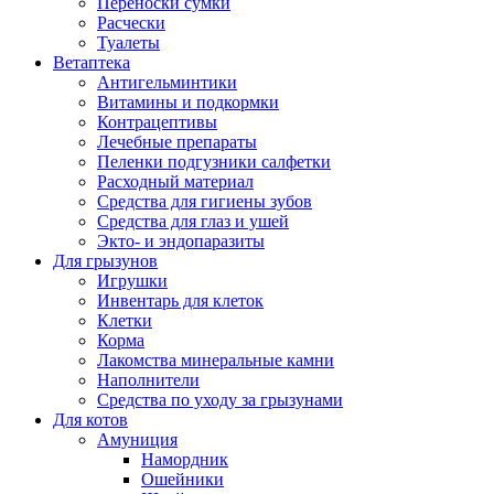
Переноски сумки
Расчески
Туалеты
Ветаптека
Антигельминтики
Витамины и подкормки
Контрацептивы
Лечебные препараты
Пеленки подгузники салфетки
Расходный материал
Средства для гигиены зубов
Средства для глаз и ушей
Экто- и эндопаразиты
Для грызунов
Игрушки
Инвентарь для клеток
Клетки
Корма
Лакомства минеральные камни
Наполнители
Средства по уходу за грызунами
Для котов
Амуниция
Намордник
Ошейники