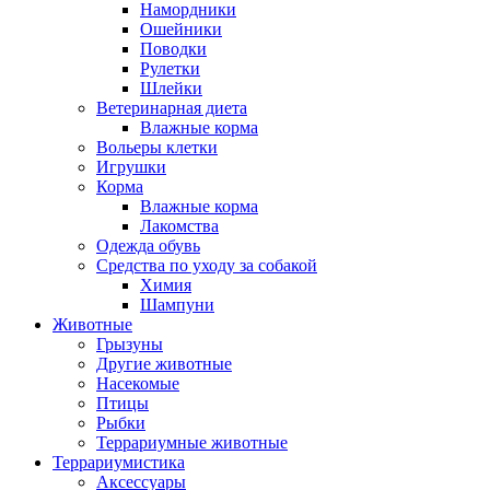
Намордники
Ошейники
Поводки
Рулетки
Шлейки
Ветеринарная диета
Влажные корма
Вольеры клетки
Игрушки
Корма
Влажные корма
Лакомства
Одежда обувь
Средства по уходу за собакой
Химия
Шампуни
Животные
Грызуны
Другие животные
Насекомые
Птицы
Рыбки
Террариумные животные
Террариумистика
Аксессуары