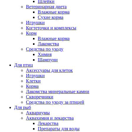
Шлейки
Ветеринарная диета
Влажные корма
Сухие корма
Игрушки
Когтеточки и комплексы
Корм
Влажные корма
Лакомства
Средства по уходу
Химия
Шампуни
Для птиц
Аксессуары для клеток
Игрушки
Клетки
Корма
Лакомства минеральные камни
Скворечники
Средства по уходу за птицей
Для рыб
Аквариумы
Аквахимия и лекарства
Лекарства
Препараты для воды